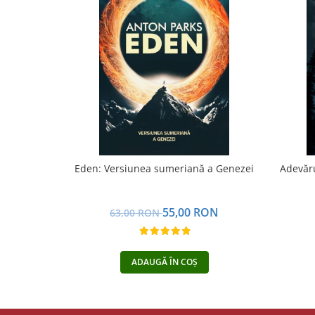
Yoga
Oracol
Spiritualitate şi ştiinţă
Fără categorie
Cunoaștere
Eden: Versiunea sumeriană a Genezei
Adevăru
55,00 RON
63,00 RON
ADAUGĂ ÎN COȘ