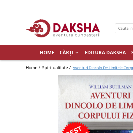
Cărți
Editura Daksha
Seria Radu Cinamar
Seria Anton Parks
HOME
CĂRȚI
EDITURA DAKSHA
Seria David Icke
Home /
Spiritualitate /
Aventuri Dincolo De Limitele Corpu
Seria Immanuel Velikovsky
Dezvăluiri
Spiritualitate
Extratereștrii
OZN
Transformare spirituală
Psihologie