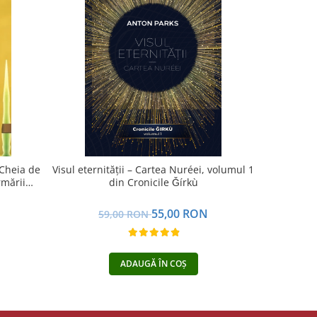
-11%
 Cheia de
Visul eternității – Cartea Nuréei, volumul 1
Jurnalul un
rmării
din Cronicile Ǧírkù
N
55,00 RON
59,00 RON
5
ADAUGĂ ÎN COȘ