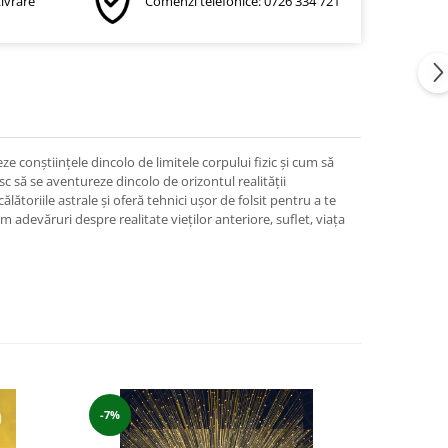
Livrare
Comenzi telefonice: 0726 334 721
e conștiințele dincolo de limitele corpului fizic și cum să
esc să se aventureze dincolo de orizontul realității
ătoriile astrale și oferă tehnici ușor de folsit pentru a te
m adevăruri despre realitate vieților anteriore, suflet, viața
-7%