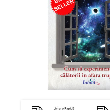
Dezvoltare personală
Astrologie
Știință
Seria Montauk
Mistere
Seria Chico Xavier
Seria Helena Blavatsky
Oracole
Sănătate
Umor
Ficțiune
Viata după moarte
Non-dualitate
Distribuie
pe
Alimentație
Facebook
Creștinism
Livrare Rapidă