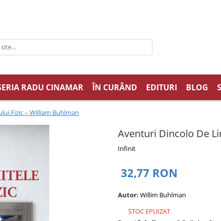
SERIA RADU CINAMAR
ÎN CURÂND
EDITURI
BLOG
lui Fizic – William Buhlman
Aventuri Dincolo De Li
Infinit
32,77 RON
Autor:
Willim Buhlman
STOC EPUIZAT