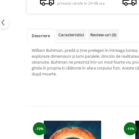
primești cărțile în 24-48 ore
Vindecare
Povestiri
Relații de cuplu
Erotism
Caracteristici
Review-uri
(0)
Descriere
Psihologie practică
William Buhlman, predă și ține prelegeri în întreaga lumea, 
Sexualitate
exploreze dimensiuni și lumi paralele, dincolo de realitatea 
obișnuite. Buhlman ne prezintă într-un mod foarte viu proprii
Lumea îngerilor
ghida în propria-ți călătorie în afara corpului fizic. Aceste
Seria Masaru Emoto
după moarte.
Inspiraţie divină
Îngeri
Vindecare spirituală
Viaţa de după moarte
Cristale
-13%
-11%
Supă de pui pentru suflet