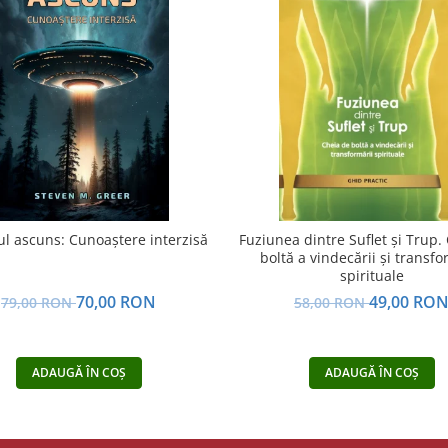
l ascuns: Cunoaștere interzisă
Fuziunea dintre Suflet și Trup.
boltă a vindecării și transfo
spirituale
70,00 RON
49,00 RO
79,00 RON
58,00 RON
ADAUGĂ ÎN COȘ
ADAUGĂ ÎN COȘ