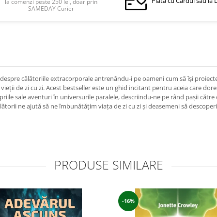
Plata cu Cardul sau la 
la comenzi peste 250 lei, doar prin
SAMEDAY Curier
despre călătoriile extracorporale antrenându-i pe oameni cum să își proiectez
vieții de zi cu zi. Acest bestseller este un ghid incitant pentru aceia care dor
le sale aventuri în universurile paralele, descriindu-ne pe rând pașii către căl
 călătorii ne ajută să ne îmbunătățim viața de zi cu zi și deasemeni să descoperi
PRODUSE SIMILARE
-16%