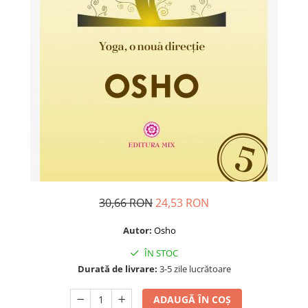
Dezvoltare personală
Astrologie
Știință
Seria Montauk
Mistere
Seria Chico Xavier
Seria Helena Blavatsky
Oracole
Sănătate
Umor
30,66 RON
24,53 RON
Ficțiune
Autor:
Osho
Viata după moarte
ÎN STOC
Non-dualitate
Durată de livrare:
3-5 zile lucrătoare
Alimentație
Creștinism
ADAUGĂ ÎN COȘ