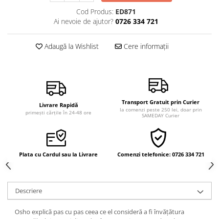
Vindecare
Cod Produs:
ED871
Ai nevoie de ajutor?
0726 334 721
Povestiri
Relații de cuplu
Adaugă la Wishlist
Cere informații
Erotism
Psihologie practică
Sexualitate
Lumea îngerilor
Transport Gratuit prin Curier
Livrare Rapidă
la comenzi peste 250 lei, doar prin
primești cărțile în 24-48 ore
Seria Masaru Emoto
SAMEDAY Curier
Inspiraţie divină
Îngeri
Plata cu Cardul sau la Livrare
Comenzi telefonice: 0726 334 721
Vindecare spirituală
Viaţa de după moarte
Cristale
Descriere
Supă de pui pentru suflet
Osho explică pas cu pas ceea ce el consideră a fi învățătura