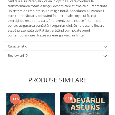
Yoga
centrală a lui Patanjali – calea în opt pași, care conduce la
transformarea totală a ființei, despre care afirmă că nu reprezintă
Oracol
un sistem de credințe sau o religie nouă. Abordarea lui Patanjali
este cuprinzătoare, constând în posturi ale corpului fizic și
Spiritualitate şi ştiinţă
exerciții de respirație, care, în prezent, sunt incluse în tehnicile
Fără categorie
pentru asigurarea bunăstării organismului. Osho descrie fiecare
etapă prezentată de Patajali, arătând cum poate omul
Cunoaștere
contemporan să-și trezească energia vieții în ființă.
Caracteristici
Review-uri
(0)
PRODUSE SIMILARE
-11%
-13%