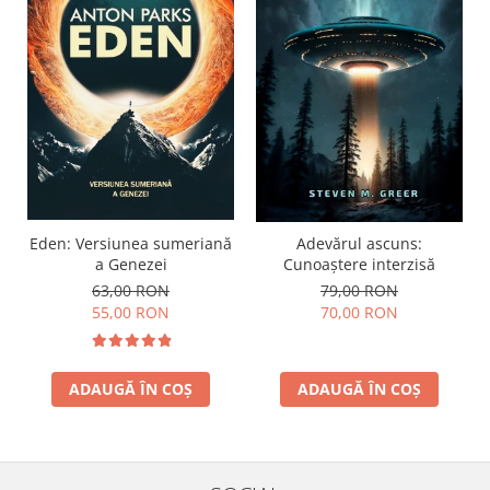
Eden: Versiunea sumeriană
Adevărul ascuns:
a Genezei
Cunoaștere interzisă
63,00 RON
79,00 RON
55,00 RON
70,00 RON
ADAUGĂ ÎN COȘ
ADAUGĂ ÎN COȘ