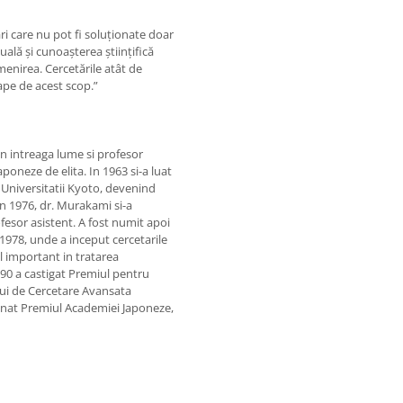
i care nu pot fi soluţionate doar
tuală şi cunoaşterea ştiinţifică
enirea. Cercetările atât de
pe de acest scop.”
in intreaga lume si profesor
poneze de elita. In 1963 si-a luat
 Universitatii Kyoto, devenind
In 1976, dr. Murakami si-a
ofesor asistent. A fost numit apoi
1978, unde a inceput cercetarile
l important in tratarea
990 a castigat Premiul pentru
lui de Cercetare Avansata
manat Premiul Academiei Japoneze,