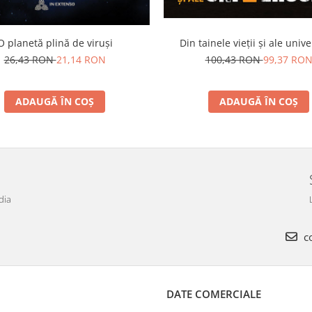
Din tainele vieţii şi ale univ
O planetă plină de viruși
100,43 RON
99,37 RO
26,43 RON
21,14 RON
ADAUGĂ ÎN COȘ
ADAUGĂ ÎN COȘ
dia
co
DATE COMERCIALE