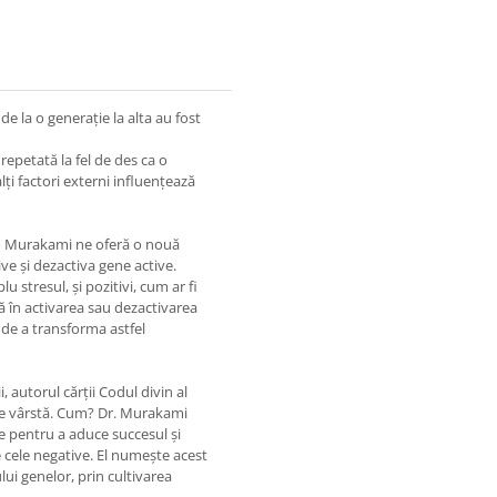
de la o generație la alta au fost
 repetată la fel de des ca o
lți factori externi influențează
azuo Murakami ne oferă o nouă
ve și dezactiva gene active.
u stresul, și pozitivi, cum ar fi
ță în activarea sau dezactivarea
i de a transforma astfel
i, autorul cărții Codul divin al
rice vârstă. Cum? Dr. Murakami
e pentru a aduce succesul și
e cele negative. El numește acest
lui genelor, prin cultivarea