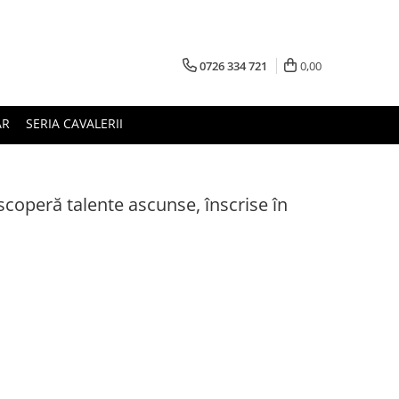
0726 334 721
0,00
AR
SERIA CAVALERII
descoperă talente ascunse, înscrise în