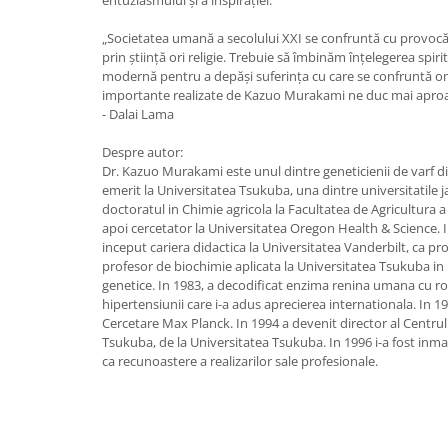
Yoga
Oracol
„Societatea umană a secolului XXI se confruntă cu provocăr
prin ştiinţă ori religie. Trebuie să îmbinăm înţelegerea spiri
Spiritualitate şi ştiinţă
modernă pentru a depăşi suferinţa cu care se confruntă om
importante realizate de Kazuo Murakami ne duc mai aproa
Fără categorie
- Dalai Lama
Cunoaștere
Despre autor:
Dr. Kazuo Murakami este unul dintre geneticienii de varf d
emerit la Universitatea Tsukuba, una dintre universitatile ja
doctoratul in Chimie agricola la Facultatea de Agricultura a
apoi cercetator la Universitatea Oregon Health & Science. 
inceput cariera didactica la Universitatea Vanderbilt, ca pr
profesor de biochimie aplicata la Universitatea Tsukuba in 
genetice. In 1983, a decodificat enzima renina umana cu ro
hipertensiunii care i-a adus aprecierea internationala. In 1
Cercetare Max Planck. In 1994 a devenit director al Centru
Tsukuba, de la Universitatea Tsukuba. In 1996 i-a fost in
ca recunoastere a realizarilor sale profesionale.