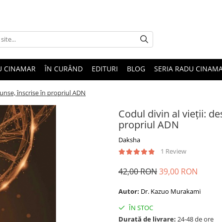
U CINAMAR
ÎN CURÂND
EDITURI
BLOG
SERIA RADU CINAM
cunse, înscrise în propriul ADN
Codul divin al vieții: 
propriul ADN
Daksha
1 Review
42,00 RON
39,00 RON
Autor:
Dr. Kazuo Murakami
ÎN STOC
Durată de livrare:
24-48 de ore