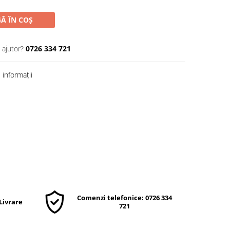
Ă ÎN COȘ
 ajutor?
0726 334 721
informații
Comenzi telefonice: 0726 334
 Livrare
721