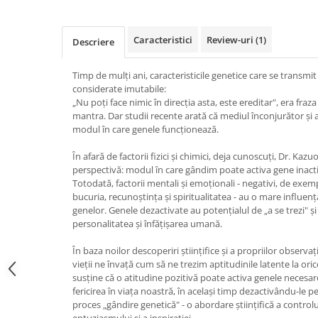
Vindecare
Povestiri
Caracteristici
Review-uri
(1)
Descriere
Relații de cuplu
Timp de mulți ani, caracteristicile genetice care se transmit 
Erotism
considerate imutabile:
Psihologie practică
„Nu poți face nimic în direcția asta, este ereditar", era fraza
mantra. Dar studii recente arată că mediul înconjurător și a
Sexualitate
modul în care genele funcționează.
Lumea îngerilor
În afară de factorii fizici și chimici, deja cunoscuți, Dr. K
Seria Masaru Emoto
perspectivă: modul în care gândim poate activa gene inacti
Totodată, factorii mentali și emoționali - negativi, de exempl
Inspiraţie divină
bucuria, recunoștința și spiritualitatea - au o mare influen
genelor. Genele dezactivate au potențialul de „a se trezi" ș
Îngeri
personalitatea și înfățișarea umană.
Vindecare spirituală
În baza noilor descoperiri științifice și a propriilor observați
Viaţa de după moarte
vieții ne învață cum să ne trezim aptitudinile latente la o
Cristale
susține că o atitudine pozitivă poate activa genele necesar
fericirea în viața noastră, în același timp dezactivându-le p
Supă de pui pentru suflet
proces „gândire genetică" - o abordare științifică a controlu
entuziasmului și a inspirației.