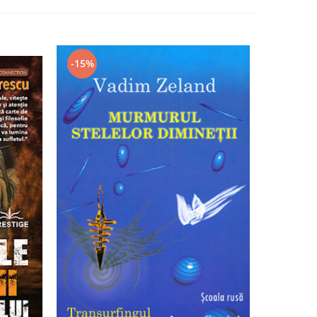
-15%
-9%