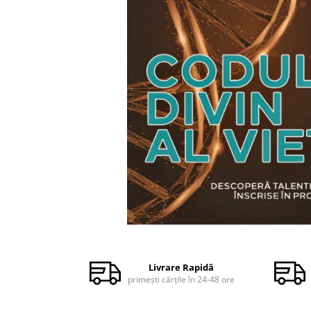
Dezvoltare personală
Astrologie
Știință
Seria Montauk
Mistere
Seria Chico Xavier
Seria Helena Blavatsky
Oracole
Sănătate
Umor
Ficțiune
Viata după moarte
Distribuie
pe
Non-dualitate
Facebook
Livrare Rapidă
primești cărțile în 24-48 ore
Alimentație
Creștinism