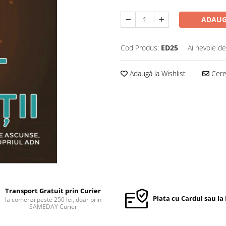
ADAUG
Cod Produs:
ED25
Ai nevoie de
Adaugă la Wishlist
Cere 
Transport Gratuit prin Curier
Plata cu Cardul sau la
la comenzi peste 250 lei, doar prin
SAMEDAY Curier