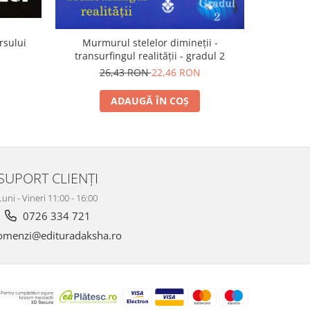
ersului
Murmurul stelelor dimineţii -
Frica d
transurfingul realităţii - gradul 2
tratamen
N
26,43 RON
22,46 RON
3
ADAUGĂ ÎN COȘ
SUPORT CLIENȚI
Luni - Vineri 11:00 - 16:00
0726 334 721
menzi@edituradaksha.ro