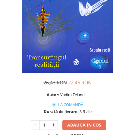
Dezvoltare personală
Astrologie
Știință
Seria Montauk
Mistere
Seria Chico Xavier
Seria Helena Blavatsky
Oracole
Sănătate
26,43 RON
22,46 RON
Umor
Ficțiune
Autor:
Vadim Zeland
Viata după moarte
LA COMANDĂ
Durată de livrare:
3-5 zile
Non-dualitate
Alimentație
ADAUGĂ ÎN COȘ
Creștinism