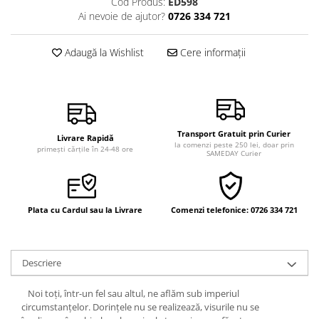
Cod Produs:
ED598
Vindecare
Ai nevoie de ajutor?
0726 334 721
Povestiri
Adaugă la Wishlist
Cere informații
Relații de cuplu
Erotism
Psihologie practică
Sexualitate
Transport Gratuit prin Curier
Livrare Rapidă
Lumea îngerilor
la comenzi peste 250 lei, doar prin
primești cărțile în 24-48 ore
SAMEDAY Curier
Seria Masaru Emoto
Inspiraţie divină
Plata cu Cardul sau la Livrare
Comenzi telefonice: 0726 334 721
Îngeri
Vindecare spirituală
Viaţa de după moarte
Descriere
Cristale
Noi toţi, într-un fel sau altul, ne aflăm sub imperiul
Supă de pui pentru suflet
circumstanţelor. Dorinţele nu se realizează, visurile nu se