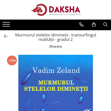
Cărți
Editura Daksha
Murmurul stelelor dimineţii - transurfingul
Seria Radu Cinamar
realităţii - gradul 2
Seria Anton Parks
Dharana
Seria David Icke
Seria Immanuel Velikovsky
-15%
Dezvăluiri
Spiritualitate
Extratereștrii
OZN
Transformare spirituală
Psihologie