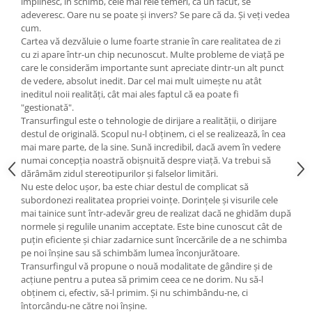
împlinesc, în schimb, cele mai rele temeri, ca un făcut, se
Yoga
adeveresc. Oare nu se poate şi invers? Se pare că da. Şi veţi vedea
Oracol
cum.
Cartea vă dezvăluie o lume foarte stranie în care realitatea de zi
Spiritualitate şi ştiinţă
cu zi apare într-un chip necunoscut. Multe probleme de viaţă pe
Fără categorie
care le considerăm importante sunt apreciate dintr-un alt punct
de vedere, absolut inedit. Dar cel mai mult uimeşte nu atât
Cunoaștere
ineditul noii realităţi, cât mai ales faptul că ea poate fi
"gestionată".
Transurfingul este o tehnologie de dirijare a realităţii, o dirijare
destul de originală. Scopul nu-l obţinem, ci el se realizează, în cea
mai mare parte, de la sine. Sună incredibil, dacă avem în vedere
numai concepţia noastră obişnuită despre viaţă. Va trebui să
dărâmăm zidul stereotipurilor şi falselor limitări.
Nu este deloc uşor, ba este chiar destul de complicat să
subordonezi realitatea propriei voinţe. Dorinţele şi visurile cele
mai tainice sunt într-adevăr greu de realizat dacă ne ghidăm după
normele şi regulile unanim acceptate. Este bine cunoscut cât de
puţin eficiente şi chiar zadarnice sunt încercările de a ne schimba
pe noi înşine sau să schimbăm lumea înconjurătoare.
Transurfingul vă propune o nouă modalitate de gândire şi de
acţiune pentru a putea să primim ceea ce ne dorim. Nu să-l
obţinem ci, efectiv, să-l primim. Şi nu schimbându-ne, ci
întorcându-ne către noi înşine.