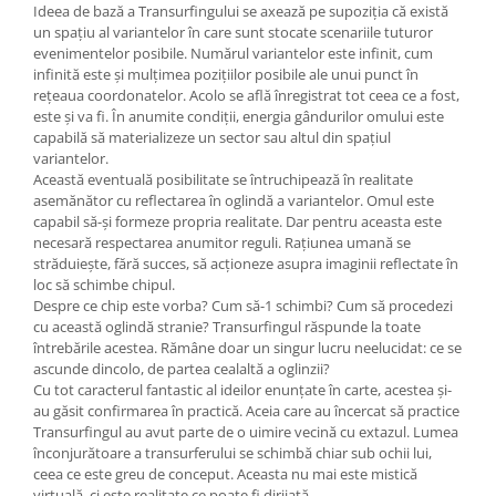
Ideea de bază a Transurfingului se axează pe supoziţia că există
un spaţiu al variantelor în care sunt stocate scenariile tuturor
evenimentelor posibile. Numărul variantelor este infinit, cum
infinită este şi mulţimea poziţiilor posibile ale unui punct în
reţeaua coordonatelor. Acolo se află înregistrat tot ceea ce a fost,
este şi va fi. În anumite condiţii, energia gândurilor omului este
capabilă să materializeze un sector sau altul din spaţiul
variantelor.
Această eventuală posibilitate se întruchipează în realitate
asemănător cu reflectarea în oglindă a variantelor. Omul este
capabil să-şi formeze propria realitate. Dar pentru aceasta este
necesară respectarea anumitor reguli. Raţiunea umană se
străduieşte, fără succes, să acţioneze asupra imaginii reflectate în
loc să schimbe chipul.
Despre ce chip este vorba? Cum să-1 schimbi? Cum să procedezi
cu această oglindă stranie? Transurfingul răspunde la toate
întrebările acestea. Rămâne doar un singur lucru neelucidat: ce se
ascunde dincolo, de partea cealaltă a oglinzii?
Cu tot caracterul fantastic al ideilor enunţate în carte, acestea şi-
au găsit confirmarea în practică. Aceia care au încercat să practice
Transurfingul au avut parte de o uimire vecină cu extazul. Lumea
înconjurătoare a transurferului se schimbă chiar sub ochii lui,
ceea ce este greu de conceput. Aceasta nu mai este mistică
virtuală, ci este realitate ce poate fi dirijată.