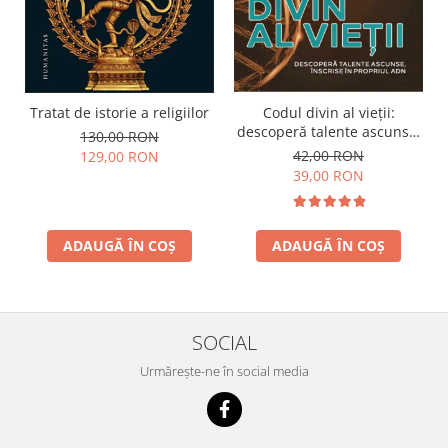
Tratat de istorie a religiilor
Codul divin al vieții:
descoperă talente ascunse,
130,00 RON
înscrise în propriul ADN
42,00 RON
129,00 RON
39,00 RON
ADAUGĂ ÎN COȘ
ADAUGĂ ÎN COȘ
SOCIAL
Urmărește-ne în social media