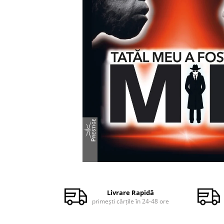
Dezvoltare personală
Astrologie
Știință
Seria Montauk
Mistere
Seria Chico Xavier
Seria Helena Blavatsky
Oracole
Sănătate
Umor
Ficțiune
Viata după moarte
Distribuie
pe
Non-dualitate
Facebook
Livrare Rapidă
primești cărțile în 24-48 ore
Alimentație
Creștinism