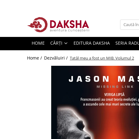
Cărți
Editura Daksha
HOME
CĂRȚI
EDITURA DAKSHA
SERIA RAD
Seria Radu Cinamar
Seria Anton Parks
Home /
Dezvăluiri /
Tatăl meu a fost un MIB. Volumul 2
Seria David Icke
Seria Immanuel Velikovsky
Dezvăluiri
Spiritualitate
Extratereștrii
OZN
Transformare spirituală
Psihologie