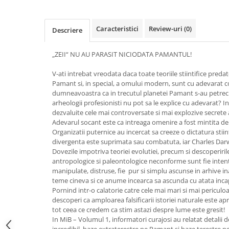
Vindecare
Povestiri
Caracteristici
Review-uri
(0)
Descriere
Relații de cuplu
„ZEII“ NU AU PARASIT NICIODATA PAMANTUL!
Erotism
Psihologie practică
V-ati intrebat vreodata daca toate teoriile stiintifice predat
Pamant si, in special, a omului modern, sunt cu adevarat c
Sexualitate
dumneavoastra ca in trecutul planetei Pamant s-au petrecu
arheologii profesionisti nu pot sa le explice cu adevarat? In 
Lumea îngerilor
dezvaluite cele mai controversate si mai explozive secrete a
Seria Masaru Emoto
Adevarul socant este ca intreaga omenire a fost mintita de se
Organizatii puternice au incercat sa creeze o dictatura stiint
Inspiraţie divină
divergenta este suprimata sau combatuta, iar Charles Darw
Dovezile impotriva teoriei evolutiei, precum si descoperirile
Îngeri
antropologice si paleonto­logice neconforme sunt fie intent
Vindecare spirituală
manipulate, distruse, fie pur si simplu ascunse in arhive in
teme cineva si ce anume incearca sa ascunda cu atata inc
Viaţa de după moarte
Pornind intr-o calatorie catre cele mai mari si mai periculoa
Cristale
descoperi ca amploarea falsificarii istoriei naturale este 
tot ceea ce credem ca stim astazi despre lume este gresit!
Supă de pui pentru suflet
In MiB – Volumul 1, informatori curajosi au relatat detalii
incredibil, baze extraterestre pe Pamant si baze terestre pe