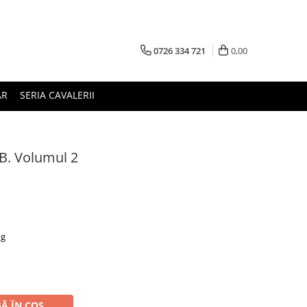
0726 334 721
0,00
AR
SERIA CAVALERII
B. Volumul 2
ng
Ă ÎN COȘ