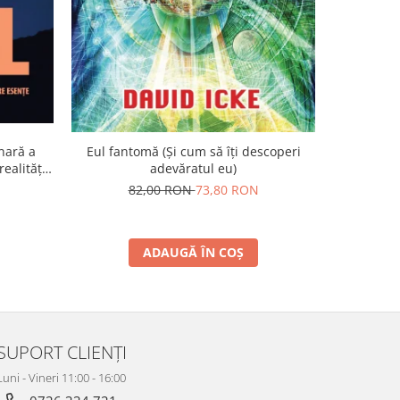
nară a
Eul fantomă (Și cum să îți descoperi
Visul etern
ealității
adevăratul eu)
1
82,00 RON
73,80 RON
5
ADAUGĂ ÎN COȘ
SUPORT CLIENȚI
Luni - Vineri 11:00 - 16:00