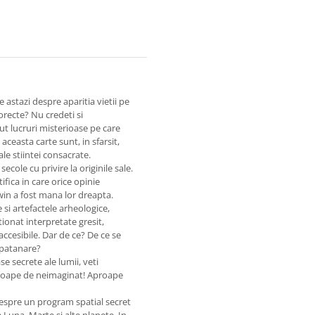
e astazi despre aparitia vietii pe
orecte? Nu credeti si
t lucruri misterioase pe care
aceasta carte sunt, in sfarsit,
le stiintei consacrate.
cole cu privire la originile sale.
ifica in care orice opinie
in a fost mana lor dreapta.
 si artefactele arheologice,
ionat interpretate gresit,
accesibile. Dar de ce? De ce se
apatanare?
se secrete ale lumii, veti
aproape de neimaginat! Aproape
 despre un program spatial secret
 Luna, Marte si alte planete. In