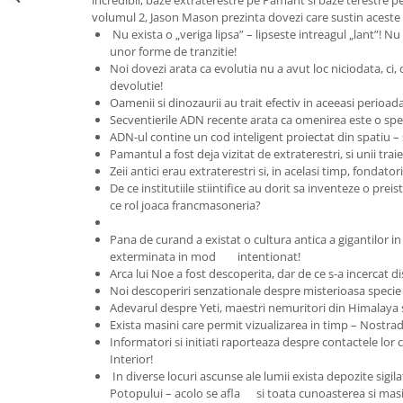
Yoga
volumul 2, Jason Mason prezinta dovezi care sustin aceste 
Oracol
Nu exista o „veriga lipsa” – lipseste intreagul „lant”! Nu 
unor forme de tranzitie!
Spiritualitate şi ştiinţă
Noi dovezi arata ca evolutia nu a avut loc niciodata, ci,
devolutie!
Fără categorie
Oamenii si dinozaurii au trait efectiv in aceeasi perioa
Cunoaștere
Secventierile ADN recente arata ca omenirea este o spec
ADN-ul contine un cod inteligent proiectat din spatiu – 
Pamantul a fost deja vizitat de extraterestri, si unii trai
Zeii antici erau extraterestri si, in acelasi timp, fondatori
De ce institutiile stiintifice au dorit sa inventeze o preis
ce rol joaca francmasoneria?
Pana de curand a existat o cultura antica a gigantilor in
exterminata in mod intentionat!
Arca lui Noe a fost descoperita, dar de ce s-a incercat d
Noi descoperiri senzationale despre misterioasa specie 
Adevarul despre Yeti, maestri nemuritori din Himalaya 
Exista masini care permit vizualizarea in timp – Nostra
Informatori si initiati raporteaza despre contactele lor c
Interior!
In diverse locuri ascunse ale lumii exista depozite sigilat
Potopului – acolo se afla si toata cunoasterea si masina