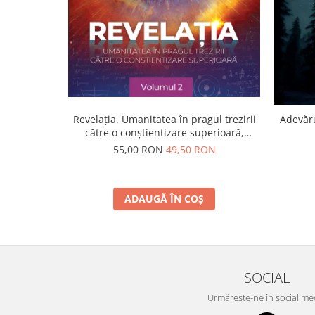
Revelația. Umanitatea în pragul trezirii
Adevăru
către o conştientizare superioară,
volumul 2
55,00 RON
49,50 RON
ADAUGĂ ÎN COȘ
SOCIAL
Urmărește-ne în social me