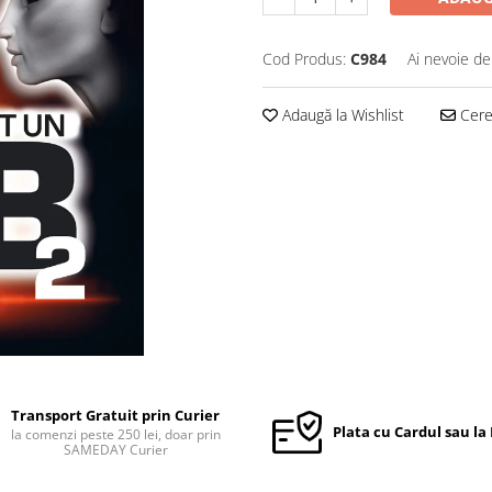
Cod Produs:
C984
Ai nevoie de
Adaugă la Wishlist
Cere 
Transport Gratuit prin Curier
Plata cu Cardul sau la
la comenzi peste 250 lei, doar prin
SAMEDAY Curier