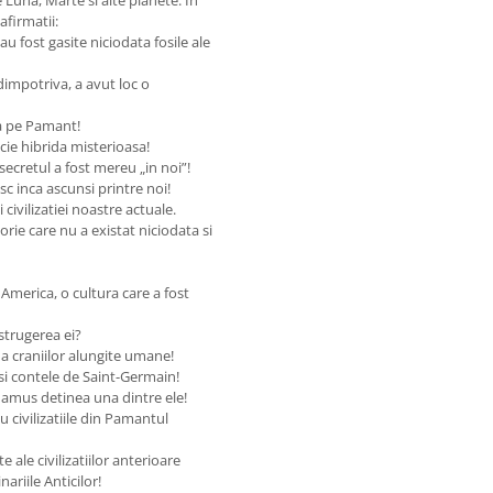
afirmatii:
au fost gasite niciodata fosile ale
 dimpotriva, a avut loc o
da pe Pamant!
ie hibrida misterioasa!
secretul a fost mereu „in noi”!
esc inca ascunsi printre noi!
i civilizatiei noastre actuale.
torie care nu a existat niciodata si
 America, o cultura care a fost
istrugerea ei?
a craniilor alungite umane!
si contele de Saint-Germain!
damus detinea una dintre ele!
u civilizatiile din Pamantul
e ale civilizatiilor anterioare
riile Anticilor!