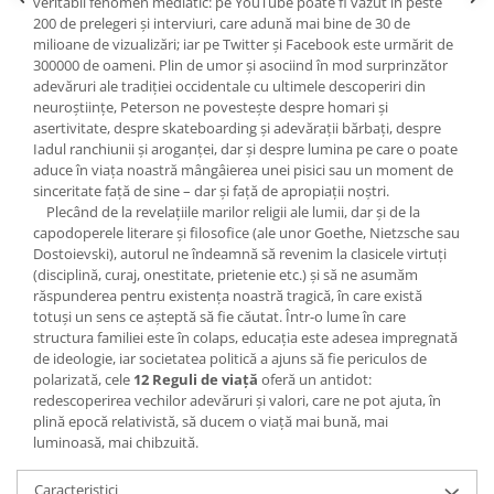
veritabil fenomen mediatic: pe YouTube poate fi văzut în peste
Yoga
200 de prelegeri şi interviuri, care adună mai bine de 30 de
Oracol
milioane de vizualizări; iar pe Twitter şi Facebook este urmărit de
300000 de oameni. Plin de umor şi asociind în mod surprinzător
Spiritualitate şi ştiinţă
adevăruri ale tradiţiei occidentale cu ultimele descoperiri din
Fără categorie
neuroştiinţe, Peterson ne povesteşte despre homari şi
asertivitate, despre skateboarding şi adevăraţii bărbaţi, despre
Cunoaștere
Iadul ranchiunii şi aroganţei, dar şi despre lumina pe care o poate
aduce în viaţa noastră mângâierea unei pisici sau un moment de
sinceritate faţă de sine – dar şi faţă de apropiaţii noştri.
Plecând de la revelaţiile marilor religii ale lumii, dar şi de la
capodoperele literare și filosofice (ale unor Goethe, Nietzsche sau
Dostoievski), autorul ne îndeamnă să revenim la clasicele virtuţi
(disciplină, curaj, onestitate, prietenie etc.) şi să ne asumăm
răspunderea pentru existenţa noastră tragică, în care există
totuşi un sens ce aşteptă să fie căutat. Într-o lume în care
structura familiei este în colaps, educaţia este adesea impregnată
de ideologie, iar societatea politică a ajuns să fie periculos de
polarizată, cele
12 Reguli de viaţă
oferă un antidot:
redescoperirea vechilor adevăruri şi valori, care ne pot ajuta, în
plină epocă relativistă, să ducem o viaţă mai bună, mai
luminoasă, mai chibzuită.
Caracteristici