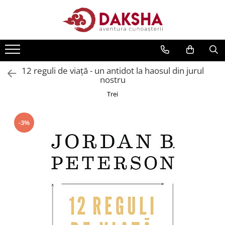
Cărți
Editura Daksha
12 reguli de viaţă - un antidot la haosul din jurul
Seria Radu Cinamar
nostru
Seria Anton Parks
Trei
Seria David Icke
Seria Immanuel Velikovsky
-3%
Dezvăluiri
Spiritualitate
Extratereștrii
OZN
Transformare spirituală
Psihologie