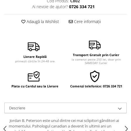
Cod Produs:
C802
Vindecare
Ai nevoie de ajutor?
0726 334 721
Povestiri
Adaugă la Wishlist
Cere informații
Relații de cuplu
Erotism
Psihologie practică
Sexualitate
Transport Gratuit prin Curier
Livrare Rapidă
Lumea îngerilor
la comenzi peste 250 lei, doar prin
primești cărțile în 24-48 ore
SAMEDAY Curier
Seria Masaru Emoto
Inspiraţie divină
Plata cu Cardul sau la Livrare
Comenzi telefonice: 0726 334 721
Îngeri
Vindecare spirituală
Viaţa de după moarte
Descriere
Cristale
Jordan B. Peterson este unul dintre cei mai sclipitori gânditori ai
Supă de pui pentru suflet
momentului. Psihologul canadian a devenit în ultimii ani un