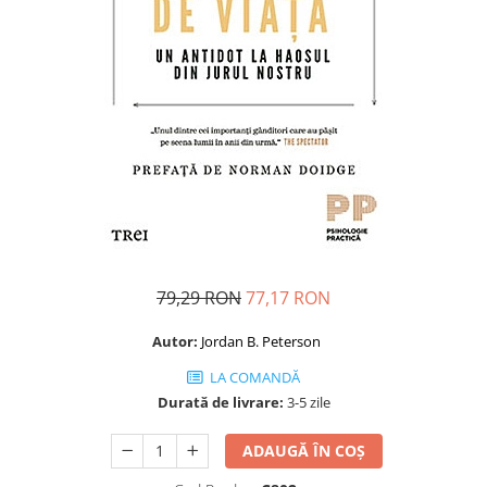
Dezvoltare personală
Astrologie
Știință
Seria Montauk
Mistere
Seria Chico Xavier
Seria Helena Blavatsky
Oracole
Sănătate
79,29 RON
77,17 RON
Umor
Ficțiune
Autor:
Jordan B. Peterson
Viata după moarte
LA COMANDĂ
Durată de livrare:
3-5 zile
Non-dualitate
Alimentație
ADAUGĂ ÎN COȘ
Creștinism