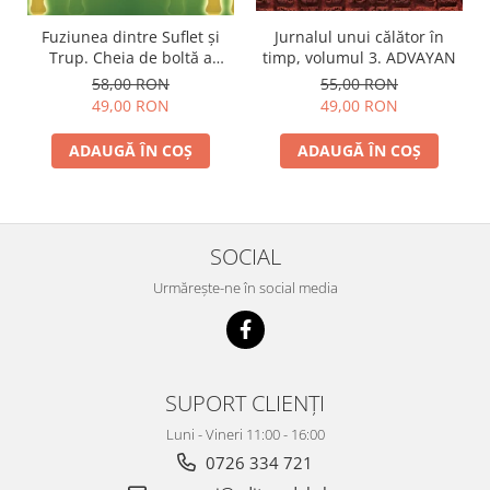
Jurnalul unui călător în
Fuziunea dintre Suflet și
timp, volumul 3. ADVAYAN
Trup. Cheia de boltă a
vindecării și transformării
55,00 RON
58,00 RON
spirituale
49,00 RON
49,00 RON
ADAUGĂ ÎN COȘ
ADAUGĂ ÎN COȘ
SOCIAL
Urmărește-ne în social media
SUPORT CLIENȚI
Luni - Vineri 11:00 - 16:00
0726 334 721