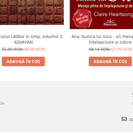
Ana, bunica lui Iisus - un mesa
 unui călător în timp, volumul 3.
înţelepciune şi iubire
ADVAYAN
58,14 RON
57,09 RON
55,00 RON
49,00 RON
ADAUGĂ ÎN COȘ
ADAUGĂ ÎN COȘ
dia
co