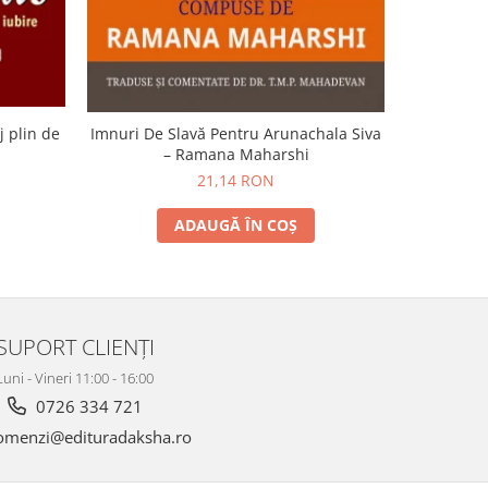
j plin de
Imnuri De Slavă Pentru Arunachala Siva
Murmu
– Ramana Maharshi
transur
21,14 RON
2
ADAUGĂ ÎN COȘ
SUPORT CLIENȚI
Luni - Vineri 11:00 - 16:00
0726 334 721
menzi@edituradaksha.ro