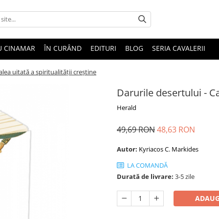
U CINAMAR
ÎN CURÂND
EDITURI
BLOG
SERIA CAVALERII
lea uitată a spiritualității creștine
Darurile desertului - Ca
Herald
49,69 RON
48,63 RON
Autor:
Kyriacos C. Markides
LA COMANDĂ
Durată de livrare:
3-5 zile
ADAUG