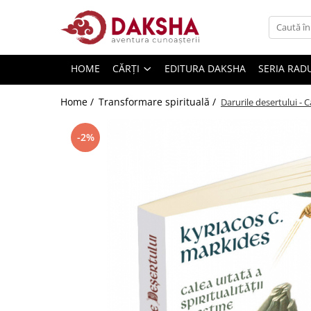
Cărți
HOME
CĂRȚI
EDITURA DAKSHA
SERIA RAD
Editura Daksha
Seria Radu Cinamar
Home /
Transformare spirituală /
Darurile desertului - Ca
Seria Anton Parks
-2%
Seria David Icke
Seria Immanuel Velikovsky
Dezvăluiri
Spiritualitate
Extratereștrii
OZN
Transformare spirituală
Psihologie