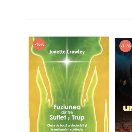
Yoga
Oracol
Spiritualitate şi ştiinţă
Fără categorie
Cunoaștere
-16%
-11%