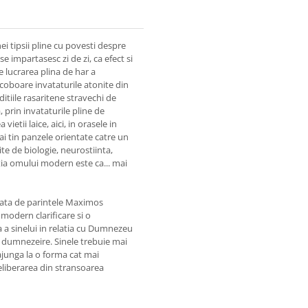
i tipsii pline cu povesti despre
e impartasesc zi de zi, ca efect si
re lucrarea plina de har a
 coboare invataturile atonite din
itiile rasaritene stravechi de
 prin invataturile pline de
etii laice, aici, in orasele in
ai tin panzele orientate catre un
ite de biologie, neurostiinta,
tia omului modern este ca... mai
ntata de parintele Maximos
modern clarificare si o
 a sinelui in relatia cu Dumnezeu
 dumnezeire. Sinele trebuie mai
 ajunga la o forma cat mai
eliberarea din stransoarea