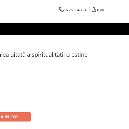
0726 334 721
0,00
lea uitată a spiritualității creștine
Ă ÎN COȘ