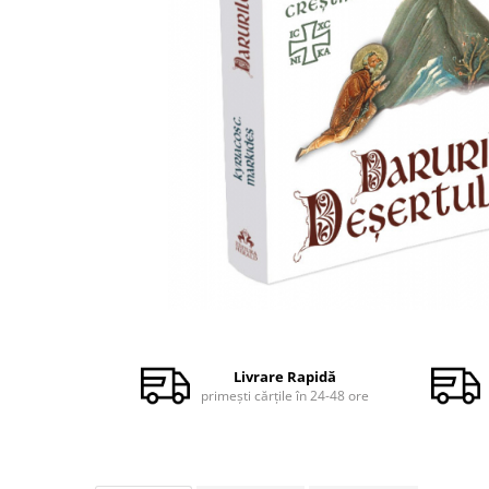
Dezvoltare personală
Astrologie
Știință
Seria Montauk
Mistere
Seria Chico Xavier
Seria Helena Blavatsky
Oracole
Sănătate
Umor
Distribuie
Ficțiune
pe
Facebook
Viata după moarte
Livrare Rapidă
primești cărțile în 24-48 ore
Non-dualitate
Alimentație
Creștinism