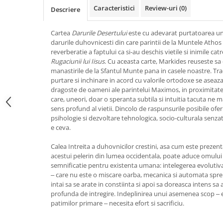
Caracteristici
Review-uri
(0)
Vindecare
Descriere
Povestiri
Cartea
Darurile Desertului
este cu adevarat purtatoarea une
Relații de cuplu
darurile duhovnicesti din care parintii de la Muntele Athos s
reverberatie a faptului ca si-au deschis vietile si inimile cat
Erotism
Rugaciunii lui Iisus
. Cu aceasta carte, Markides reuseste sa
Psihologie practică
manastirile de la Sfantul Munte pana in casele noastre. Trad
purtare si inchinare in acord cu valorile ortodoxe se aseaza,
Sexualitate
dragoste de oameni ale parintelui Maximos, in proximitatea vi
care, uneori, doar o speranta subtila si intuitia tacuta ne m
Lumea îngerilor
sens profund al vietii. Dincolo de raspunsurile posibile ofer
Seria Masaru Emoto
psihologie si dezvoltare tehnologica, socio-culturala senza
e ceva.
Inspiraţie divină
Calea Intreita a duhovnicilor crestini, asa cum este preze
Îngeri
acestui pelerin din lumea occidentala, poate aduce omului 
Vindecare spirituală
semnificatie pentru existenta umana: intelegerea evolutiva
‒ care nu este o miscare oarba, mecanica si automata spre
Viaţa de după moarte
intai sa se arate in constiinta si apoi sa doreasca intens sa
profunda de intregire. Indeplinirea unui asemenea scop ‒ 
Cristale
patimilor primare ‒ necesita efort si sacrificiu.
Supă de pui pentru suflet