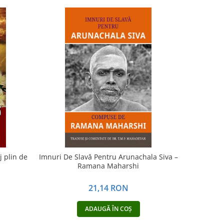
-15%
j plin de
Imnuri De Slavă Pentru Arunachala Siva –
Murmu
Ramana Maharshi
transur
N
21,14 RON
2
ADAUGĂ ÎN COȘ