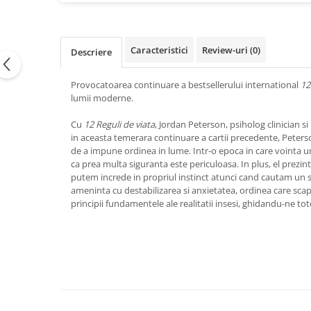
Vindecare
Povestiri
Caracteristici
Review-uri
(0)
Descriere
Relații de cuplu
Erotism
Provocatoarea continuare a bestsellerului international
12
lumii moderne.
Psihologie practică
Sexualitate
Cu
12 Reguli de viata
, Jordan Peterson, psiholog clinician s
in aceasta temerara continuare a cartii precedente, Peterso
Lumea îngerilor
de a impune ordinea in lume. Intr-o epoca in care vointa uma
Seria Masaru Emoto
ca prea multa siguranta este periculoasa. In plus, el prezinta
putem increde in propriul instinct atunci cand cautam un se
Inspiraţie divină
ameninta cu destabilizarea si anxietatea, ordinea care sca
principii fundamentele ale realitatii insesi, ghidandu-ne to
Îngeri
Vindecare spirituală
Viaţa de după moarte
Cristale
Supă de pui pentru suflet