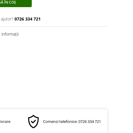
Ă ÎN COȘ
 ajutor?
0726 334 721
informații
Livrare
Comenzi telefonice: 0726 334 721