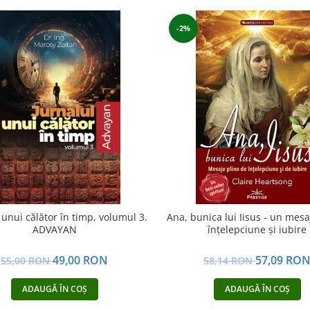
-2%
 unui călător în timp, volumul 3.
Ana, bunica lui Iisus - un mesa
ADVAYAN
înţelepciune şi iubire
49,00 RON
57,09 RO
55,00 RON
58,14 RON
ADAUGĂ ÎN COȘ
ADAUGĂ ÎN COȘ