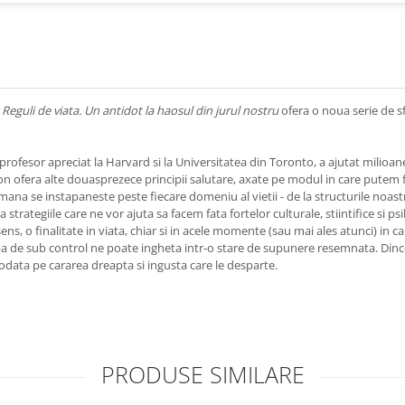
 Reguli de viata. Un antidot la haosul din jurul nostru
ofera o noua serie de sf
i profesor apreciat la Harvard si la Universitatea din Toronto, a ajutat milioan
n ofera alte douasprezece principii salutare, axate pe modul in care putem f
na se instapaneste peste fiecare domeniu al vietii - de la structurile noastre
 strategiile care ne vor ajuta sa facem fata fortelor culturale, stiintifice si p
ns, o finalitate in viata, chiar si in acele momente (sau mai ales atunci) in 
pa de sub control ne poate ingheta intr-o stare de supunere resemnata. Dinc
todata pe cararea dreapta si ingusta care le desparte.
PRODUSE SIMILARE