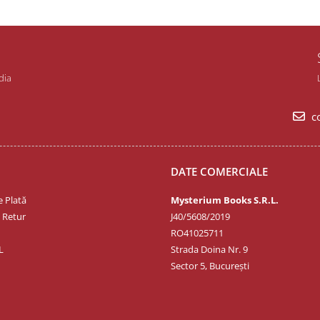
dia
co
DATE COMERCIALE
 Plată
Mysterium Books S.R.L.
e Retur
J40/5608/2019
RO41025711
L
Strada Doina Nr. 9
Sector 5, București