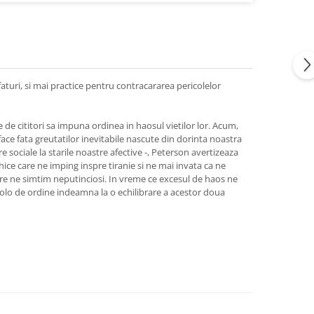
aturi, si mai practice pentru contracararea pericolelor
e de cititori sa impuna ordinea in haosul vietilor lor. Acum,
ace fata greutatilor inevitabile nascute din dorinta noastra
 sociale la starile noastre afective -, Peterson avertizeaza
sihice care ne imping inspre tiranie si ne mai invata ca ne
care ne simtim neputinciosi. In vreme ce excesul de haos ne
olo de ordine indeamna la o echilibrare a acestor doua