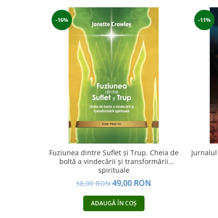
Yoga
Oracol
-16%
-11%
Spiritualitate şi ştiinţă
Fără categorie
Cunoaștere
Fuziunea dintre Suflet și Trup. Cheia de
Jurnalul
boltă a vindecării și transformării
spirituale
49,00 RON
58,00 RON
ADAUGĂ ÎN COȘ