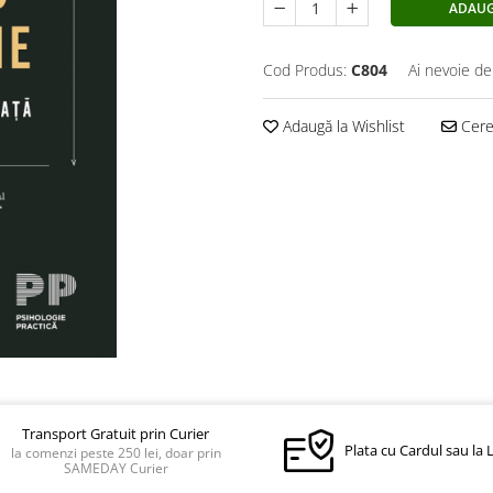
ADAUG
Cod Produs:
C804
Ai nevoie de
Adaugă la Wishlist
Cere 
Transport Gratuit prin Curier
Plata cu Cardul sau la 
la comenzi peste 250 lei, doar prin
SAMEDAY Curier