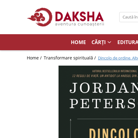
Cărți
Editura Daksha
HOME
CĂRȚI
EDITUR
Seria Radu Cinamar
Seria Anton Parks
Home /
Transformare spirituală /
Dincolo de ordine. Alte
Seria David Icke
Seria Immanuel Velikovsky
Dezvăluiri
Spiritualitate
Extratereștrii
OZN
Transformare spirituală
Psihologie