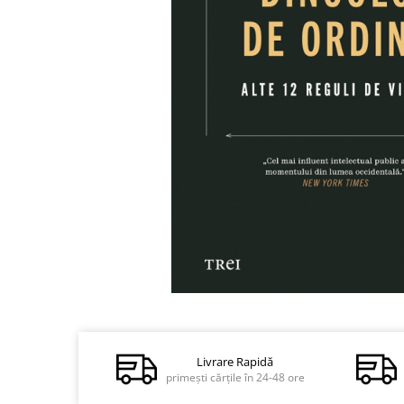
Dezvoltare personală
Astrologie
Știință
Seria Montauk
Mistere
Seria Chico Xavier
Seria Helena Blavatsky
Oracole
Sănătate
Umor
Ficțiune
Viata după moarte
Distribuie
pe
Non-dualitate
Facebook
Livrare Rapidă
Alimentație
primești cărțile în 24-48 ore
Creștinism