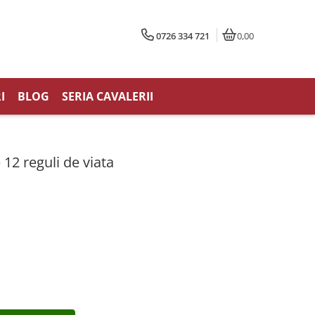
0726 334 721
0,00
I
BLOG
SERIA CAVALERII
 12 reguli de viata