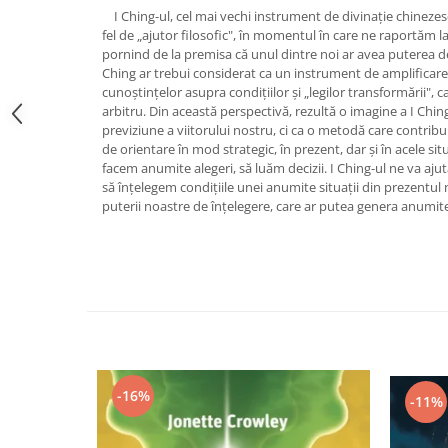
I Ching-ul, cel mai vechi instrument de divinaţie chinezesc, 
Vindecare
fel de „ajutor filosofic", în momentul în care ne raportăm la di
Povestiri
pornind de la premisa că unul dintre noi ar avea puterea de 
Ching ar trebui considerat ca un instrument de amplificare
Relații de cuplu
cunoştinţelor asupra condiţiilor şi „legilor transformării", c
Erotism
arbitru. Din această perspectivă, rezultă o imagine a I Chi
previziune a viitorului nostru, ci ca o metodă care contribui
Psihologie practică
de orientare în mod strategic, în prezent, dar şi în acele situ
facem anumite alegeri, să luăm decizii. I Ching-ul ne va aj
Sexualitate
să înţelegem condiţiile unei anumite situaţii din prezentul n
Lumea îngerilor
puterii noastre de înţelegere, care ar putea genera anumite
Seria Masaru Emoto
Inspiraţie divină
Îngeri
Vindecare spirituală
Viaţa de după moarte
Cristale
-16%
-11%
Supă de pui pentru suflet