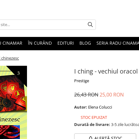
U CINAMAR
ÎN CURÂND
EDITURI
BLOG
SERIA RADU CINAM
l chinezesc
I ching - vechiul oraco
Prestige
26,43 RON
25,00 RON
Autor:
Elena Colucci
STOC EPUIZAT
Durată de livrare:
3-5 zile lucrăto
ALERTĂ STOC