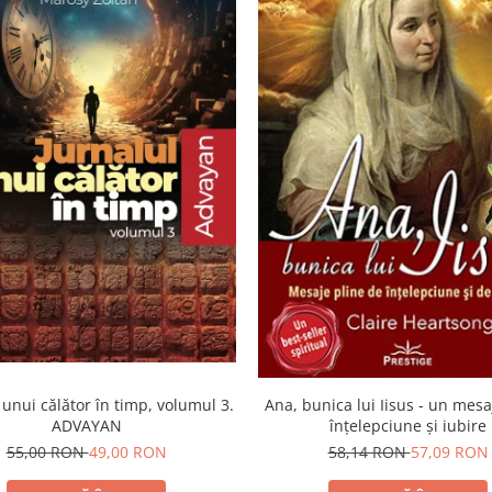
Ana, bunica lui Iisus - un mesa
 unui călător în timp, volumul 3.
înţelepciune şi iubire
ADVAYAN
58,14 RON
57,09 RON
55,00 RON
49,00 RON