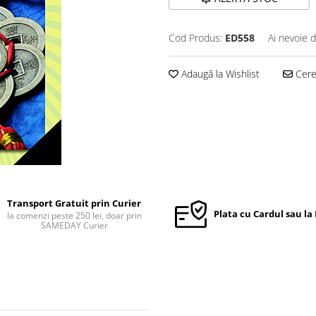
Cod Produs:
ED558
Ai nevoie d
Adaugă la Wishlist
Cere 
Transport Gratuit prin Curier
Plata cu Cardul sau la
la comenzi peste 250 lei, doar prin
SAMEDAY Curier