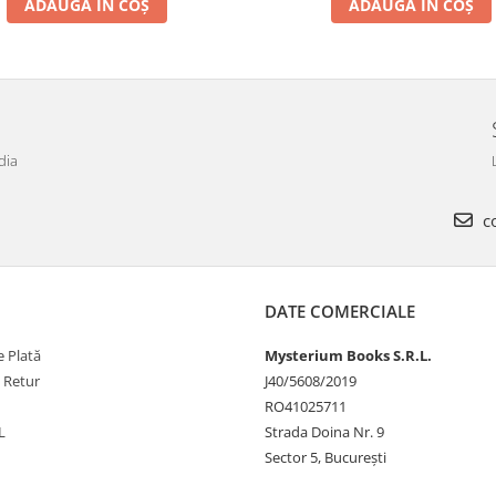
ADAUGĂ ÎN COȘ
ADAUGĂ ÎN COȘ
dia
co
DATE COMERCIALE
 Plată
Mysterium Books S.R.L.
e Retur
J40/5608/2019
RO41025711
L
Strada Doina Nr. 9
Sector 5, București