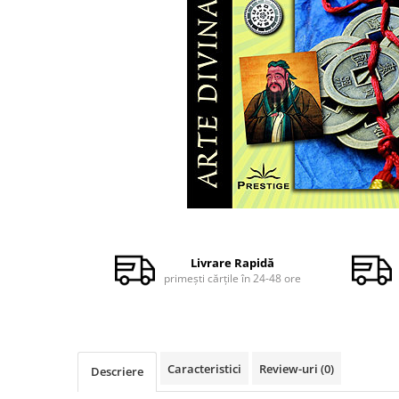
Dezvoltare personală
Astrologie
Știință
Seria Montauk
Mistere
Seria Chico Xavier
Seria Helena Blavatsky
Oracole
Sănătate
Distribuie
pe
Umor
Facebook
Livrare Rapidă
Ficțiune
primești cărțile în 24-48 ore
Viata după moarte
Non-dualitate
Alimentație
Caracteristici
Review-uri
(0)
Descriere
Creștinism