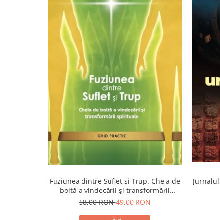
Yoga
Oracol
Spiritualitate şi ştiinţă
Fără categorie
Cunoaștere
Fuziunea dintre Suflet și Trup. Cheia de
Jurnalul
boltă a vindecării și transformării
spirituale
58,00 RON
49,00 RON