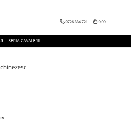
0726 334 721
0,00
AR
SERIA CAVALERII
l chinezesc
are