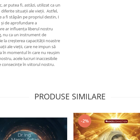
ar putea fi, astăzi, utilizat ca un
ferite situaţii ale vieţii. Astfel,
a fi stăpân pe propriul destin, I
 şi de aprofundare a
are ar influenţa liberul nostru
ng, nu ca un instrument de
e la creşterea capacităţii noastre
aţii ale vieţii, care ne impun să
uta în momentul în care nu reuşim
ostru, acele lucruri inaccesibile
 consecinţe în viitorul nostru.
PRODUSE SIMILARE
-2%