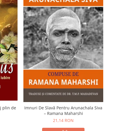
-15%
j plin de
Imnuri De Slavă Pentru Arunachala Siva
Murmu
– Ramana Maharshi
transur
21,14 RON
2