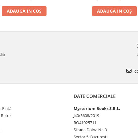
ADAUGĂ ÎN COȘ
ADAUGĂ ÎN COȘ
dia
co
DATE COMERCIALE
 Plată
Mysterium Books S.R.L.
e Retur
J40/5608/2019
RO41025711
L
Strada Doina Nr. 9
Sector 5, București