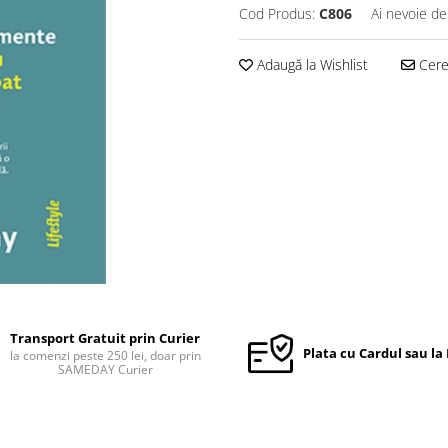
Cod Produs:
C806
Ai nevoie de
Adaugă la Wishlist
Cere 
Transport Gratuit prin Curier
Plata cu Cardul sau la
la comenzi peste 250 lei, doar prin
SAMEDAY Curier