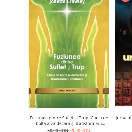
Yoga
Oracol
Spiritualitate şi ştiinţă
Fără categorie
Cunoaștere
Fuziunea dintre Suflet și Trup. Cheia de
Jurnalul
boltă a vindecării și transformării
spirituale
58,00 RON
49,00 RON