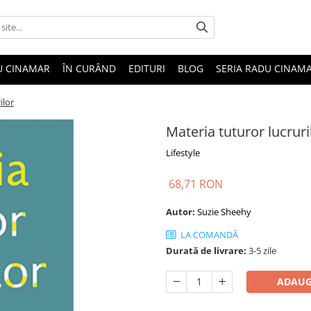
U CINAMAR
ÎN CURÂND
EDITURI
BLOG
SERIA RADU CINAM
ilor
Materia tuturor lucruri
Lifestyle
68,71 RON
Autor:
Suzie Sheehy
LA COMANDĂ
Durată de livrare:
3-5 zile
ADAUG