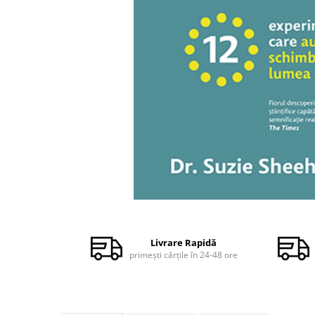
Dezvoltare personală
Astrologie
Știință
Seria Montauk
Mistere
Seria Chico Xavier
Seria Helena Blavatsky
Oracole
Sănătate
Umor
Distribuie
Ficțiune
pe
Facebook
Viata după moarte
Livrare Rapidă
primești cărțile în 24-48 ore
Non-dualitate
Alimentație
Creștinism