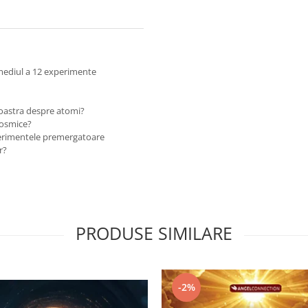
ermediul a 12 experimente
noastra despre atomi?
 cosmice?
perimentele premergatoare
r?
PRODUSE SIMILARE
-2%