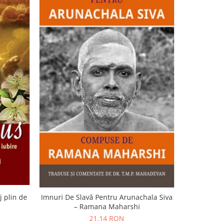
-15%
j plin de
Imnuri De Slavă Pentru Arunachala Siva
Murmu
– Ramana Maharshi
transur
21,14 RON
2