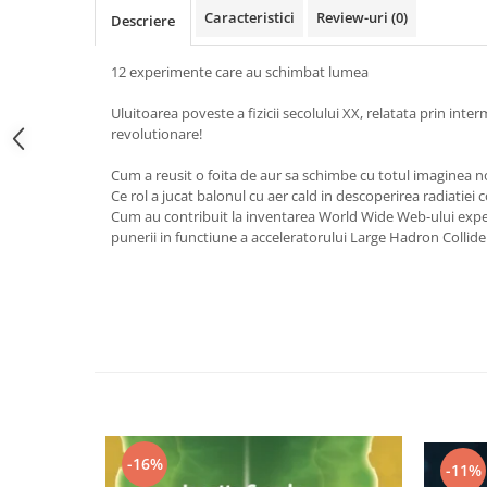
Caracteristici
Review-uri
(0)
Vindecare
Descriere
Povestiri
12 experimente care au schimbat lumea
Relații de cuplu
Uluitoarea poveste a fizicii secolului XX, relatata prin int
Erotism
revolutionare!
Psihologie practică
Cum a reusit o foita de aur sa schimbe cu totul imaginea 
Sexualitate
Ce rol a jucat balonul cu aer cald in descoperirea radiatiei
Cum au contribuit la inventarea World Wide Web-ului ex
Lumea îngerilor
punerii in functiune a acceleratorului Large Hadron Collide
Seria Masaru Emoto
Inspiraţie divină
Îngeri
Vindecare spirituală
Viaţa de după moarte
Cristale
Supă de pui pentru suflet
-16%
-11%