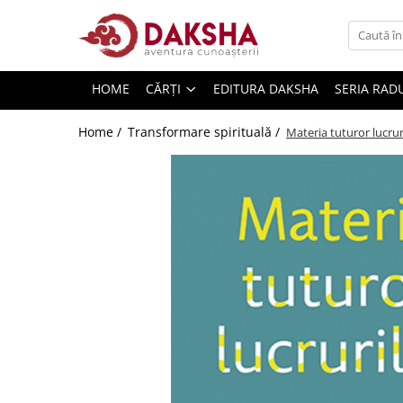
Cărți
HOME
CĂRȚI
EDITURA DAKSHA
SERIA RAD
Editura Daksha
Seria Radu Cinamar
Home /
Transformare spirituală /
Materia tuturor lucrur
Seria Anton Parks
Seria David Icke
Seria Immanuel Velikovsky
Dezvăluiri
Spiritualitate
Extratereștrii
OZN
Transformare spirituală
Psihologie