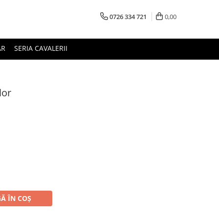
0726 334 721
0,00
AR
SERIA CAVALERII
lor
Ă ÎN COȘ