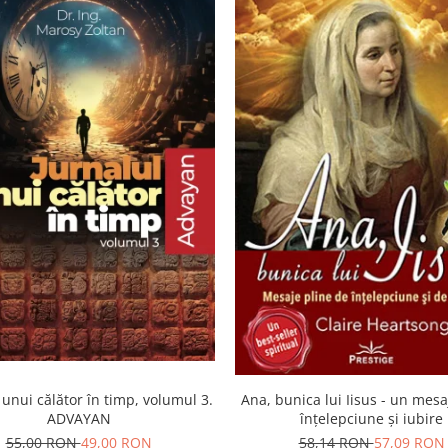
Ana, bunica lui Iisus - un mesa
 unui călător în timp, volumul 3.
înţelepciune şi iubire
ADVAYAN
58,14 RON
57,09 RON
55,00 RON
49,00 RON