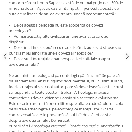
conform cărora Homo Sapiens există de nu mai puțin de… 500 de
milioane de ani! Așadar, ce s-a întâmplat în perioada aceasta de
sute de milioane de ani de existentă umană nedocumentată?
• De ce această perioadă nu este acoperită de dovezi
arheologice?
• Au mai existat și alte civilizații umane avansate care au
dispărut?
• De ce în ultimele două secole au dispărut, au fost distruse sau
pur și simplu ignorate unele dovezi arheologice?
• De ce sunt încurajate doar perspectivele oficiale asupra
evoluției omului?
Ne-au mințit arheologia și paleontologia până acum? Se pare că
da. Iar demersul erudit, riguros documentat și, nu în ultimul rând,
foarte curajos al celor doi autori pare să dovedească acest lucru și
să răspundă la toate aceste întrebări. Arheologia interzisă îl
contrazice cu dovezi chiar pe Darwin și a sa teorie evoluționistă.
Este o carte care incită orice cititor spre aflarea adevărului dincolo
de sursele arheologice și paleontologice manipulate. O carte
controversată care te provoacă să pui la îndoială tot ce știai
despre evoluția omului. De neratat!
Autorii cărții
Arheologia interzisă – Istoria ascunsă a umanității
nu
sunt la prima aventură de documentare exhaustivă asupra unui