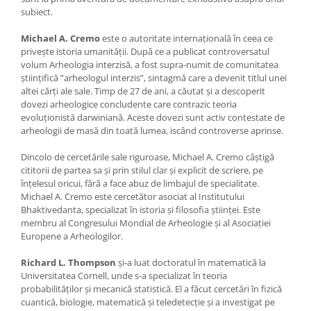
subiect.
Michael A. Cremo
este o autoritate internațională în ceea ce
privește istoria umanității. După ce a publicat controversatul
volum Arheologia interzisă, a fost supra-numit de comunitatea
științifică ”arheologul interzis”, sintagmă care a devenit titlul unei
altei cărți ale sale. Timp de 27 de ani, a căutat și a descoperit
dovezi arheologice concludente care contrazic teoria
evoluționistă darwiniană. Aceste dovezi sunt activ contestate de
arheologii de masă din toată lumea, iscând controverse aprinse.
Dincolo de cercetările sale riguroase, Michael A. Cremo câștigă
cititorii de partea sa și prin stilul clar și explicit de scriere, pe
înțelesul oricui, fără a face abuz de limbajul de specialitate.
Michael A. Cremo este cercetător asociat al Institutului
Bhaktivedanta, specializat în istoria și filosofia științei. Este
membru al Congresului Mondial de Arheologie și al Asociației
Europene a Arheologilor.
Richard L. Thompson
și-a luat doctoratul în matematică la
Universitatea Cornell, unde s-a specializat în teoria
probabilităților și mecanică statistică. El a făcut cercetări în fizică
cuantică, biologie, matematică și teledetecție și a investigat pe