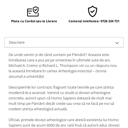
Yoga
Oracol
Spiritualitate şi ştiinţă
Plata cu Cardul sau la Livrare
Comenzi telefonice: 0726 334 721
Fără categorie
Cunoaștere
Descriere
De unde venim și de când suntem pe Pământ? Aceasta este
întrebarea care a pus pe jar omenirea în ultimele sute de ani.
Michael A. Cremo și Richard L. Thompson vin cu un răspuns nou
la această întrebare în cartea
Arheologia interzisă – Istoria
ascunsă a umanității.
Descoperirile lor contrazic flagrant toate teoriile pe care știința
modernă le-a avansat. Venind cu studii și dovezi arheologice
concrete, autorii spun că Homo Sapiens datează de mult mai
mult timp pe Pământ decât crede sau vrea să ne facă pe noi să
credem știința arheologică actuală.
Oficial, primele dovezi arheologice care atestă existența lui Homo
Sapiens sunt de acum 6000 de ani. Iată însă că autorii aduc dovezi