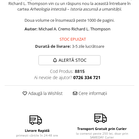
Richard L. Thompson vin cu un răspuns nou la această întrebare în
Vindecare
cartea
Arheologia interzisă – Istoria ascunsă a umanității.
Povestiri
Doua volume ce însumează peste 1000 de pagini.
Relații de cuplu
Autor:
Michael A. Cremo
Richard L. Thompson
Erotism
STOC EPUIZAT
Psihologie practică
Durată de livrare:
3-5 zile lucrătoare
Sexualitate
ALERTĂ STOC
Lumea îngerilor
Cod Produs:
8815
Seria Masaru Emoto
Ai nevoie de ajutor?
0726 334 721
Inspiraţie divină
Îngeri
Adaugă la Wishlist
Cere informații
Vindecare spirituală
Viaţa de după moarte
Cristale
Transport Gratuit prin Curier
Supă de pui pentru suflet
Livrare Rapidă
la comenzi peste 250 lei, doar prin
primești cărțile în 24-48 ore
SAMEDAY Curier