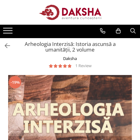
Cărți
Editura Daksha
Arheologia Interzisă: Istoria ascunsă a
Seria Radu Cinamar
umanității, 2 volume
Seria Anton Parks
Daksha
Seria David Icke
1 Review
Seria Immanuel Velikovsky
Dezvăluiri
-19%
Spiritualitate
Extratereștrii
OZN
Transformare spirituală
Psihologie