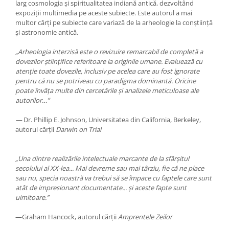
larg cosmologia și spiritualitatea indiană antică, dezvoltând
expoziții multimedia pe aceste subiecte. Este autorul a mai
multor cărți pe subiecte care variază de la arheologie la conștiință
și astronomie antică.
„Arheologia interzisă este o revizuire remarcabil de completă a
dovezilor științifice referitoare la originile umane. Evaluează cu
atenție toate dovezile, inclusiv pe acelea care au fost ignorate
pentru că nu se potriveau cu paradigma dominantă. Oricine
poate învăța multe din cercetările și analizele meticuloase ale
autorilor…”
—
Dr. Phillip E. Johnson, Universitatea din California, Berkeley,
autorul cărții
Darwin on Trial
„Una dintre realizările intelectuale marcante de la sfârșitul
secolului al XX-lea... Mai devreme sau mai târziu, fie că ne place
sau nu, specia noastră va trebui să se împace cu faptele care sunt
atât de impresionant documentate... și aceste fapte sunt
uimitoare.”
—Graham Hancock, autorul cărții
Amprentele Zeilor