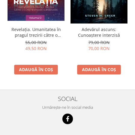
Revelația. Umanitatea în
Adevărul ascuns:
pragul trezirii către o
Cunoaștere interzisă
conştientizare superioară,
55,00 RON
79,00 RON
volumul 2
49,50 RON
70,00 RON
ADAUGĂ ÎN COȘ
ADAUGĂ ÎN COȘ
SOCIAL
Urmărește-ne în social media