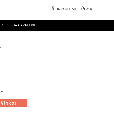
0726 334 721
0,00
AR
SERIA CAVALERII
t
are
Ă ÎN COȘ