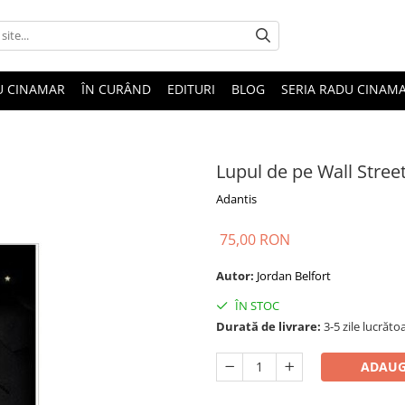
U CINAMAR
ÎN CURÂND
EDITURI
BLOG
SERIA RADU CINAM
Lupul de pe Wall Stree
Adantis
75,00 RON
Autor:
Jordan Belfort
ÎN STOC
Durată de livrare:
3-5 zile lucrăto
ADAUG