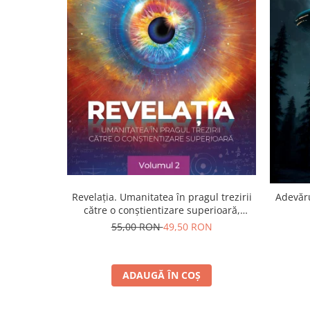
Yoga
Oracol
Spiritualitate şi ştiinţă
Fără categorie
Cunoaștere
Revelația. Umanitatea în pragul trezirii
Adevăru
către o conştientizare superioară,
volumul 2
55,00 RON
49,50 RON
ADAUGĂ ÎN COȘ