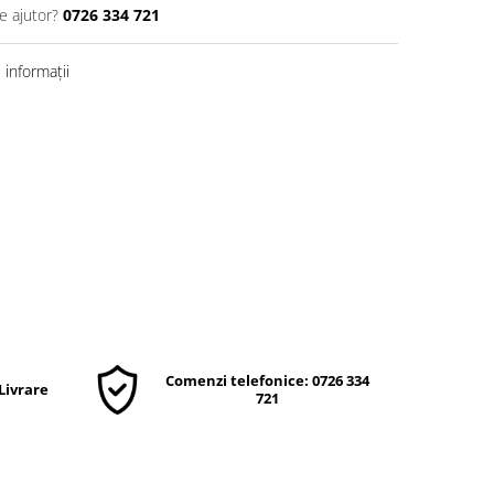
e ajutor?
0726 334 721
informații
Comenzi telefonice: 0726 334
 Livrare
721