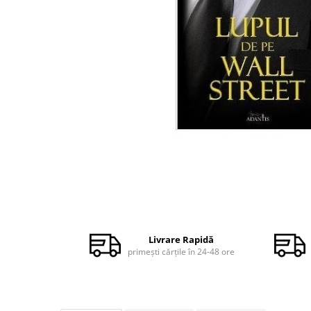
Dezvoltare personală
Astrologie
Știință
Seria Montauk
Mistere
Seria Chico Xavier
Seria Helena Blavatsky
Oracole
Sănătate
Umor
Distribuie
Ficțiune
pe
Facebook
Viata după moarte
Livrare Rapidă
primești cărțile în 24-48 ore
Non-dualitate
Alimentație
Creștinism