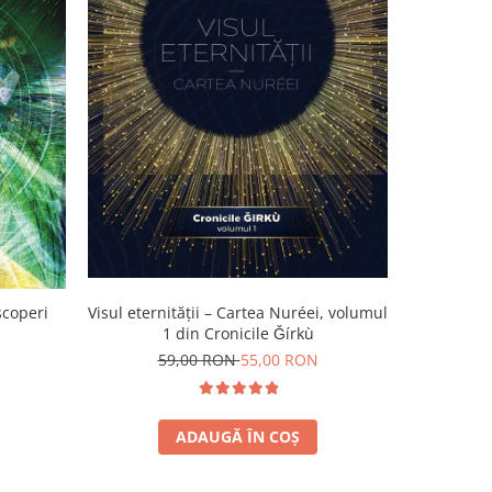
-4%
scoperi
Visul eternității – Cartea Nuréei, volumul
Mâna a
1 din Cronicile Ǧírkù
2
59,00 RON
55,00 RON
ADAUGĂ ÎN COȘ