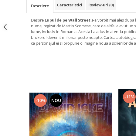
Caracteristici
Review-uri
(0)
Vindecare
Descriere
Povestiri
Despre
Lupul de pe Wall Street
s-a vorbit mai ales dupa l
Relații de cuplu
nume, regizat de Martin Scorsese, care de altfel a avut un 
lume, inclusiv in Romania. Acesta l-a adus in atentia publicu
Erotism
brokerul devenit milionar peste noapte. Cartea autobiograf
Psihologie practică
ca personajul ei si propune o imagine noua a scrierilor de 
Sexualitate
Lumea îngerilor
Seria Masaru Emoto
Inspiraţie divină
Îngeri
-11%
Vindecare spirituală
-10%
NOU
Viaţa de după moarte
Cristale
Supă de pui pentru suflet