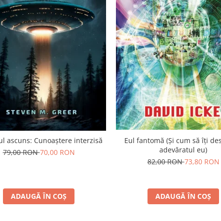
l ascuns: Cunoaștere interzisă
Eul fantomă (Și cum să îți de
adevăratul eu)
79,00 RON
70,00 RON
82,00 RON
73,80 RON
ADAUGĂ ÎN COȘ
ADAUGĂ ÎN COȘ