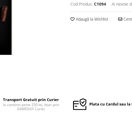
Cod Produs:
C1094
Ai nevoie d
Adaugă la Wishlist
Cere 
Transport Gratuit prin Curier
Plata cu Cardul sau la
la comenzi peste 250 lei, doar prin
SAMEDAY Curier