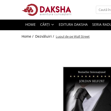
Cărți
HOME
CĂRȚI
EDITURA DAKSHA
SERIA RAD
Editura Daksha
Seria Radu Cinamar
Home /
Dezvăluiri /
Lupul de pe Wall Street
Seria Anton Parks
Seria David Icke
Seria Immanuel Velikovsky
Dezvăluiri
Spiritualitate
Extratereștrii
OZN
Transformare spirituală
Psihologie