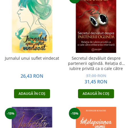
Jurnalul unui suflet vindecat
Secretul dezvăluit despre
partenerii oglindă. Relația de
iubire privită ca o cale către
eliberarea interioară
26,43 RON
37,00 RON
31,45 RON
ADAUGĂ ÎN COȘ
ADAUGĂ ÎN COȘ
-15%
-15%