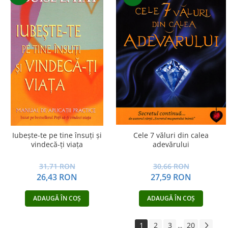
Iubeşte-te pe tine însuţi şi
Cele 7 văluri din calea
vindecă-ţi viaţa
adevărului
31,71 RON
30,66 RON
26,43 RON
27,59 RON
ADAUGĂ ÎN COȘ
ADAUGĂ ÎN COȘ
1
2
3
20
...