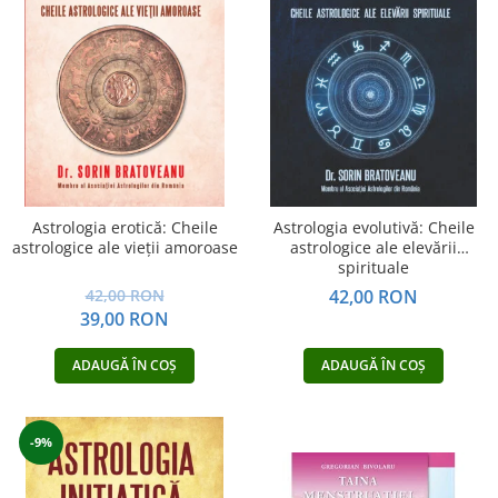
Yoga
Oracol
Spiritualitate şi ştiinţă
Fără categorie
Cunoaștere
Astrologia erotică: Cheile
Astrologia evolutivă: Cheile
astrologice ale vieții amoroase
astrologice ale elevării
spirituale
42,00 RON
42,00 RON
39,00 RON
ADAUGĂ ÎN COȘ
ADAUGĂ ÎN COȘ
-9%