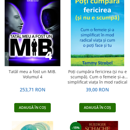
Tatăl meu a fost un MIB.
Poți cumpăra fericirea (și nu e
Volumul 4
scumpă). Cum o femeie și-a
simplificat viața în mod radical
și cum o poți face și tu
253,71 RON
39,00 RON
ADAUGĂ ÎN COȘ
ADAUGĂ ÎN COȘ
-15%