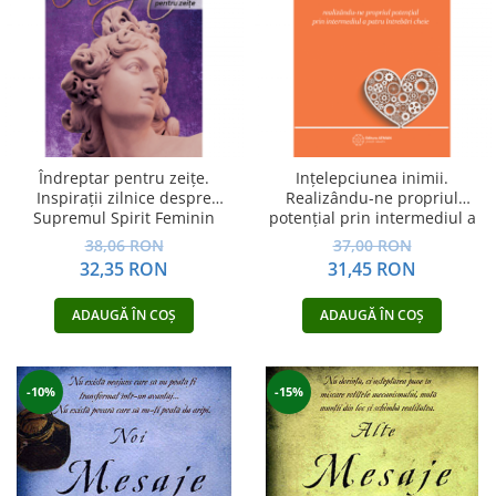
Îndreptar pentru zeițe.
Ințelepciunea inimii.
Inspirații zilnice despre
Realizându-ne propriul
Supremul Spirit Feminin
potențial prin intermediul a
patru întrebări cheie
38,06 RON
37,00 RON
32,35 RON
31,45 RON
ADAUGĂ ÎN COȘ
ADAUGĂ ÎN COȘ
-10%
-15%