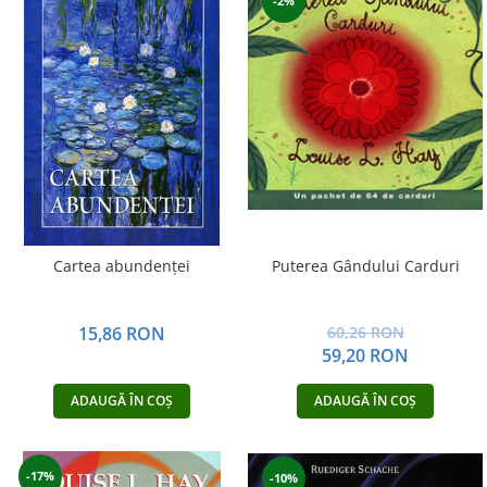
-2%
Cartea abundenţei
Puterea Gândului Carduri
15,86 RON
60,26 RON
59,20 RON
ADAUGĂ ÎN COȘ
ADAUGĂ ÎN COȘ
-17%
-10%