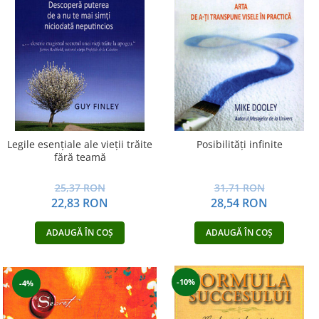
Legile esenţiale ale vieţii trăite
Posibilităţi infinite
fără teamă
25,37 RON
31,71 RON
22,83 RON
28,54 RON
ADAUGĂ ÎN COȘ
ADAUGĂ ÎN COȘ
-10%
-4%