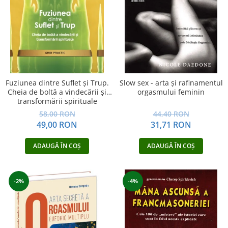
Dezvoltare personală
Astrologie
Știință
Seria Montauk
Mistere
Seria Chico Xavier
Fuziunea dintre Suflet și Trup.
Slow sex - arta şi rafinamentul
Cheia de boltă a vindecării și
orgasmului feminin
Seria Helena Blavatsky
transformării spirituale
Oracole
58,00 RON
44,40 RON
49,00 RON
31,71 RON
Sănătate
Umor
ADAUGĂ ÎN COȘ
ADAUGĂ ÎN COȘ
Ficțiune
Viata după moarte
-2%
-4%
Non-dualitate
Alimentație
Creștinism