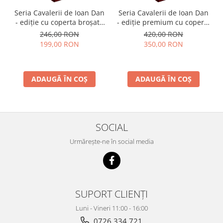
Seria Cavalerii de Ioan Dan
Seria Cavalerii de Ioan Dan
- ediție cu coperta broșată
- ediție premium cu coperta
(paperback), pachet
cartonată (hardcover), cotor
246,00 RON
420,00 RON
complet
rotunjit, cusută, în cutie,
199,00 RON
350,00 RON
pachet complet
ADAUGĂ ÎN COȘ
ADAUGĂ ÎN COȘ
SOCIAL
Urmărește-ne în social media
SUPORT CLIENȚI
Luni - Vineri 11:00 - 16:00
0726 334 721