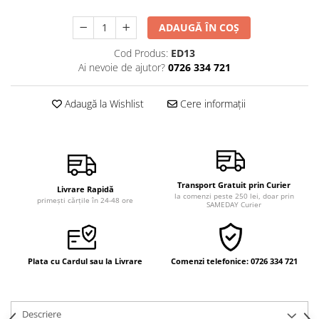
Vindecare
ADAUGĂ ÎN COȘ
Povestiri
Cod Produs:
ED13
Relații de cuplu
Ai nevoie de ajutor?
0726 334 721
Erotism
Psihologie practică
Adaugă la Wishlist
Cere informații
Sexualitate
Lumea îngerilor
Seria Masaru Emoto
Transport Gratuit prin Curier
Inspiraţie divină
Livrare Rapidă
la comenzi peste 250 lei, doar prin
primești cărțile în 24-48 ore
SAMEDAY Curier
Îngeri
Vindecare spirituală
Viaţa de după moarte
Plata cu Cardul sau la Livrare
Comenzi telefonice: 0726 334 721
Cristale
Supă de pui pentru suflet
Descriere