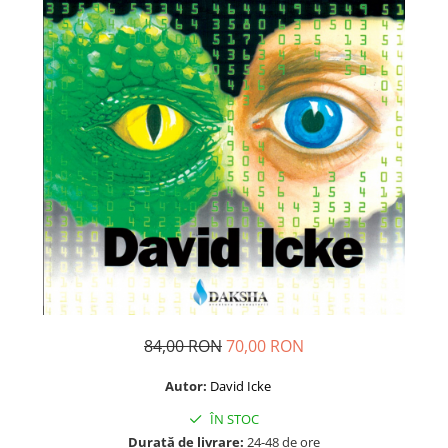
Dezvoltare personală
Astrologie
Știință
Seria Montauk
Mistere
Seria Chico Xavier
Seria Helena Blavatsky
Oracole
Sănătate
Umor
Ficțiune
Viata după moarte
84,00 RON
70,00 RON
Non-dualitate
Autor:
David Icke
Alimentație
ÎN STOC
Creștinism
Durată de livrare:
24-48 de ore