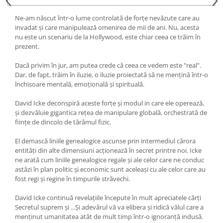
Yoga
Oracol
Ne-am născut într-o lume controlată de forţe nevăzute care au
invadat şi care manipulează omenirea de mii de ani. Nu, acesta
Spiritualitate şi ştiinţă
nu este un scenariu de la Hollywood, este chiar ceea ce trăim în
prezent.
Fără categorie
Cunoaștere
Dacă privim în jur, am putea crede că ceea ce vedem este "real".
Dar, de fapt, trăim în iluzie, o iluzie proiectată să ne menţină într-o
închisoare mentală, emoţională şi spirituală.
David Icke deconspiră aceste forţe şi modul in care ele operează,
şi dezvăluie gigantica reţea de manipulare globală, orchestrată de
fiinţe de dincolo de tărâmul fizic.
El demască liniile genealogice ascunse prin intermediul cărora
entităţi din alte dimensiuni acţionează în secret printre noi. Icke
ne arată cum liniile genealogice regale şi ale celor care ne conduc
astăzi în plan politic şi economic sunt aceleaşi cu ale celor care au
fost regi şi regine în timpurile străvechi.
David Icke continuă revelaţiile începute în mult apreciatele cărţi
Secretul suprem şi ...Și adevărul vă va elibera şi ridică vălul care a
menţinut umanitatea atât de mult timp într-o ignoranţă indusă.