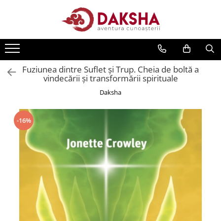
Cărți
Editura Daksha
Fuziunea dintre Suflet și Trup. Cheia de boltă a
Seria Radu Cinamar
vindecării și transformării spirituale
Seria Anton Parks
Daksha
Seria David Icke
Seria Immanuel Velikovsky
-16%
Dezvăluiri
Spiritualitate
Extratereștrii
OZN
Transformare spirituală
Psihologie