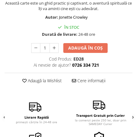
Această carte este un ghid practic și captivant, o aventură spirituală ce
Vindecare
îți va aminti cine ești cu adevărat.
Povestiri
Autor:
Jonette Crowley
Relații de cuplu
ÎN STOC
Erotism
Durată de livrare:
24-48 ore
Psihologie practică
ADAUGĂ ÎN COȘ
Sexualitate
Cod Produs:
ED28
Lumea îngerilor
Ai nevoie de ajutor?
0726 334 721
Seria Masaru Emoto
Adaugă la Wishlist
Cere informații
Inspiraţie divină
Îngeri
Vindecare spirituală
Viaţa de după moarte
Transport Gratuit prin Curier
Livrare Rapidă
Cristale
la comenzi peste 250 lei, doar prin
primești cărțile în 24-48 ore
SAMEDAY Curier
Supă de pui pentru suflet