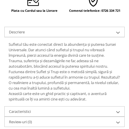
Yoga
Oracol
Plata cu Cardul sau la Livrare
Comenzi telefonice: 0726 334 721
Spiritualitate şi ştiinţă
Fără categorie
Descriere
Cunoaștere
Sufletul tău este conectat direct la abundența și puterea Sursei
Universale. Dar atunci când sufletul și trupul nu vibrează
împreună, pierzi accesul la energia divină care te susține.
Trauma, suferința și dezamăgirile ne fac adesea să ne
autosabotăm, blocând accesul la puterea spiritului nostru.
Fuziunea dintre Suflet și Trup este o metodă simplă, sigură și
rapidă pentru a-ți aduce sufletul în armonie cu trupul. Rezultatul?
O realiniere a trupului, profundă și permanentă, la nivelul celular,
cu cea mai înaltă lumină a sufletului.
Această carte este un ghid practic și captivant, o aventură
spirituală ce îți va aminti cine ești cu adevărat.
Caracteristici
Review-uri
(0)