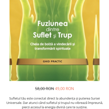
Dezvoltare personală
Astrologie
Știință
Seria Montauk
Mistere
Seria Chico Xavier
Seria Helena Blavatsky
Oracole
Sănătate
Umor
Ficțiune
Viata după moarte
58,00 RON
49,00 RON
Non-dualitate
Alimentație
Sufletul tău este conectat direct la abundența și puterea Sursei
Universale. Dar atunci când sufletul și trupul nu vibrează împreună,
Creștinism
pierzi accesul la energia divină care te susține.