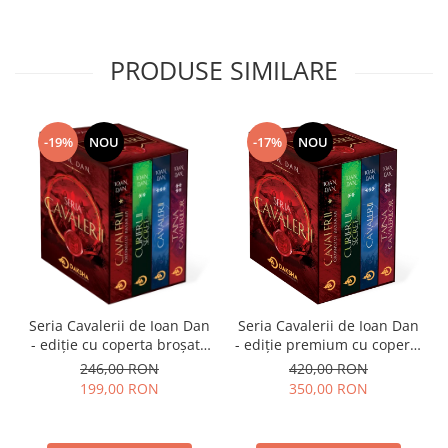
PRODUSE SIMILARE
-17%
NOU
-19%
NOU
Seria Cavalerii de Ioan Dan
Seria Cavalerii de Ioan Dan
- ediție cu coperta broșată
- ediție premium cu coperta
(paperback), pachet
cartonată (hardcover), cotor
246,00 RON
420,00 RON
complet
rotunjit, cusută, în cutie,
199,00 RON
350,00 RON
pachet complet