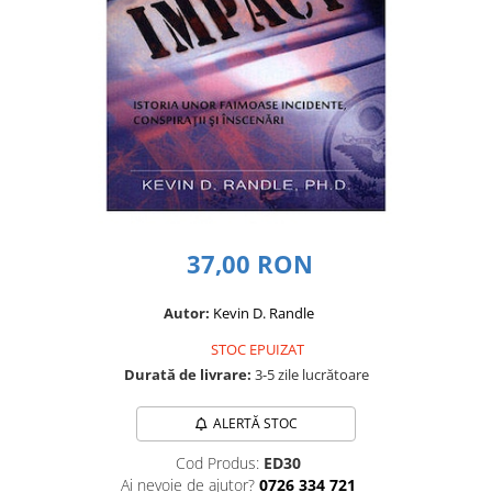
Dezvoltare personală
Astrologie
Știință
Seria Montauk
Mistere
Seria Chico Xavier
Seria Helena Blavatsky
Oracole
37,00 RON
Sănătate
Umor
Autor:
Kevin D. Randle
Ficțiune
STOC EPUIZAT
Durată de livrare:
3-5 zile lucrătoare
Viata după moarte
Non-dualitate
ALERTĂ STOC
Alimentație
Cod Produs:
ED30
Creștinism
Ai nevoie de ajutor?
0726 334 721