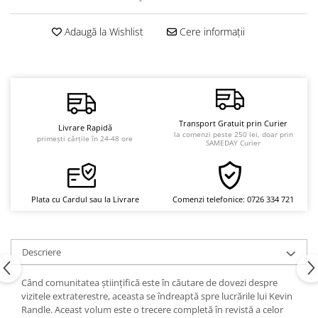
Vindecare
Adaugă la Wishlist
Cere informații
Povestiri
Relații de cuplu
Erotism
Psihologie practică
Sexualitate
Transport Gratuit prin Curier
Livrare Rapidă
la comenzi peste 250 lei, doar prin
primești cărțile în 24-48 ore
SAMEDAY Curier
Lumea îngerilor
Seria Masaru Emoto
Inspiraţie divină
Plata cu Cardul sau la Livrare
Comenzi telefonice: 0726 334 721
Îngeri
Vindecare spirituală
Descriere
Viaţa de după moarte
Cristale
Când comunitatea ştiinţifică este în căutare de dovezi despre
vizitele extraterestre, aceasta se îndreaptă spre lucrările lui Kevin
Supă de pui pentru suflet
Randle. Aceast volum este o trecere completă în revistă a celor