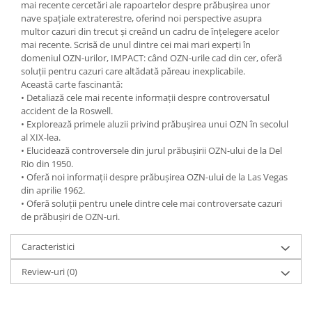
Yoga
mai recente cercetări ale rapoartelor despre prăbuşirea unor
nave spaţiale extraterestre, oferind noi perspective asupra
Oracol
multor cazuri din trecut şi creând un cadru de înţelegere acelor
mai recente. Scrisă de unul dintre cei mai mari experţi în
Spiritualitate şi ştiinţă
domeniul OZN-urilor, IMPACT: când OZN-urile cad din cer, oferă
Fără categorie
soluţii pentru cazuri care altădată păreau inexplicabile.
Această carte fascinantă:
Cunoaștere
• Detaliază cele mai recente informaţii despre controversatul
accident de la Roswell.
• Explorează primele aluzii privind prăbuşirea unui OZN în secolul
al XIX-lea.
• Elucidează controversele din jurul prăbuşirii OZN-ului de la Del
Rio din 1950.
• Oferă noi informaţii despre prăbuşirea OZN-ului de la Las Vegas
din aprilie 1962.
• Oferă soluţii pentru unele dintre cele mai controversate cazuri
de prăbuşiri de OZN-uri.
Caracteristici
Review-uri
(0)