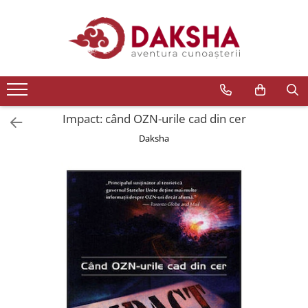
Cărți
Editura Daksha
Seria Radu Cinamar
Seria Anton Parks
Impact: când OZN-urile cad din cer
Seria David Icke
Daksha
Seria Immanuel Velikovsky
Dezvăluiri
Spiritualitate
Extratereștrii
OZN
Transformare spirituală
Psihologie