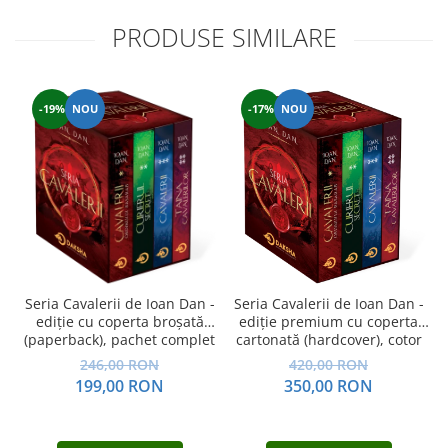
PRODUSE SIMILARE
-17%
NOU
-19%
NOU
Seria Cavalerii de Ioan Dan -
Seria Cavalerii de Ioan Dan -
ediție cu coperta broșată
ediție premium cu coperta
(paperback), pachet complet
cartonată (hardcover), cotor
rotunjit, cusută, în cutie,
246,00 RON
420,00 RON
pachet complet
199,00 RON
350,00 RON