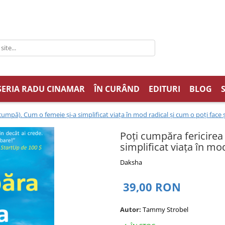
SERIA RADU CINAMAR
ÎN CURÂND
EDITURI
BLOG
cumpă). Cum o femeie și-a simplificat viața în mod radical și cum o poți face ș
Poți cumpăra fericirea
simplificat viața în mod
Daksha
39,00 RON
Autor:
Tammy Strobel