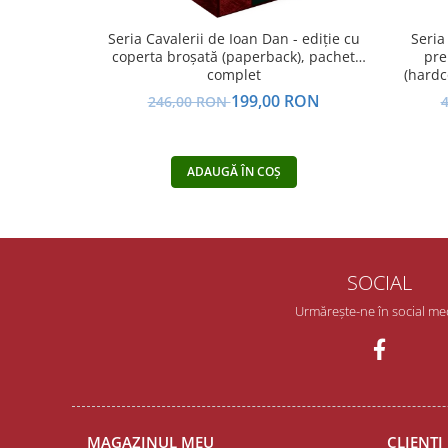
Seria Cavalerii de Ioan Dan - ediție cu
Seria
coperta broșată (paperback), pachet
pre
complet
(hardco
199,00 RON
246,00 RON
ADAUGĂ ÎN COȘ
SOCIAL
Urmărește-ne în social me
MAGAZINUL MEU
CLIENȚI