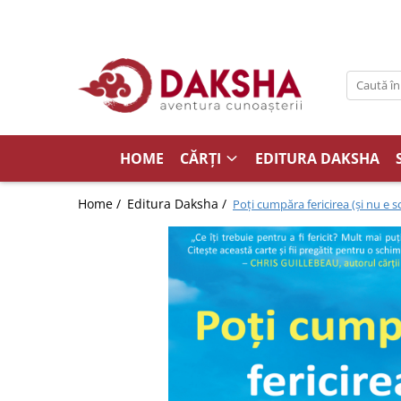
Cărți
Editura Daksha
Seria Radu Cinamar
Seria Anton Parks
HOME
CĂRȚI
EDITURA DAKSHA
Seria David Icke
Home /
Editura Daksha /
Poți cumpăra fericirea (și nu e s
Seria Immanuel Velikovsky
Dezvăluiri
Spiritualitate
Extratereștrii
OZN
Transformare spirituală
Psihologie