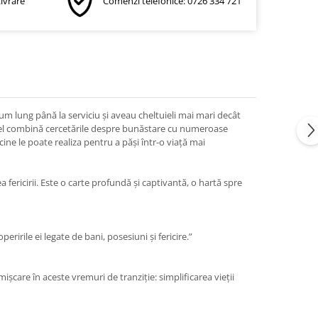
Livrare
Comenzi telefonice: 0726 334 721
um lung până la serviciu şi aveau cheltuieli mai mari decât
robel combină cercetările despre bunăstare cu numeroase
icine le poate realiza pentru a păşi într-o viaţă mai
a fericirii. Este o carte profundă şi captivantă, o hartă spre
eririle ei legate de bani, posesiuni şi fericire.”
şcare în aceste vremuri de tranziţie: simplificarea vieţii