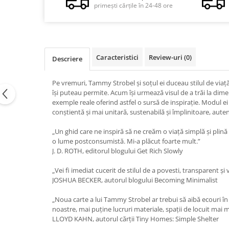
primești cărțile în 24-48 ore
Vindecare
Povestiri
Relații de cuplu
Erotism
Caracteristici
Review-uri
(0)
Descriere
Psihologie practică
Pe vremuri, Tammy Strobel şi soţul ei duceau stilul de viaţ
Sexualitate
îşi puteau permite. Acum îşi urmează visul de a trăi la di
exemple reale oferind astfel o sursă de inspiraţie. Modul ei o
Lumea îngerilor
conştientă şi mai unitară, sustenabilă şi împlinitoare, autenti
Seria Masaru Emoto
„Un ghid care ne inspiră să ne creăm o viaţă simplă şi plină d
Inspiraţie divină
o lume postconsumistă. Mi-a plăcut foarte mult.”
J. D. ROTH, editorul blogului Get Rich Slowly
Îngeri
Vindecare spirituală
„Vei fi imediat cucerit de stilul de a povesti, transparent şi 
JOSHUA BECKER, autorul blogului Becoming Minimalist
Viaţa de după moarte
Cristale
„Noua carte a lui Tammy Strobel ar trebui să aibă ecouri în 
noastre, mai puţine lucruri materiale, spaţii de locuit mai mi
Supă de pui pentru suflet
LLOYD KAHN, autorul cărţii Tiny Homes: Simple Shelter