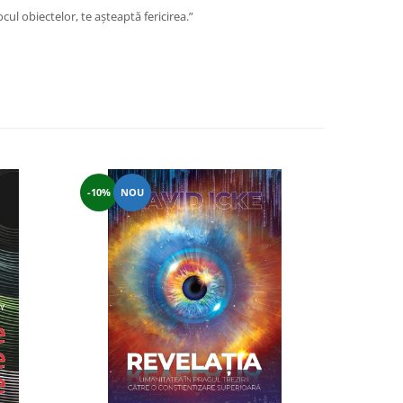
cul obiectelor, te aşteaptă fericirea.”
-10%
NOU
-11%