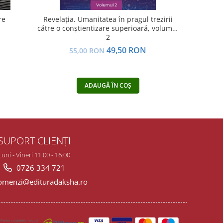
re
Revelația. Umanitatea în pragul trezirii
Revelația.
către o conştientizare superioară, volumul
către o con
2
N
49,50 RON
55,00 RON
5
ADAUGĂ ÎN COȘ
SUPORT CLIENȚI
Luni - Vineri 11:00 - 16:00
0726 334 721
menzi@edituradaksha.ro