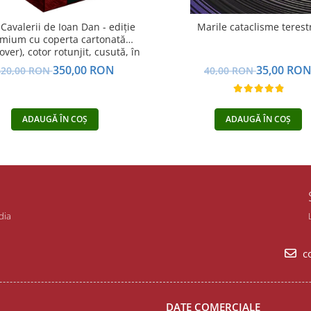
 Cavalerii de Ioan Dan - ediție
Marile cataclisme terest
mium cu coperta cartonată
ver), cotor rotunjit, cusută, în
cutie, pachet complet
350,00 RON
35,00 RO
420,00 RON
40,00 RON
ADAUGĂ ÎN COȘ
ADAUGĂ ÎN COȘ
dia
co
DATE COMERCIALE