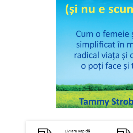
Dezvoltare personală
Astrologie
Știință
Seria Montauk
Mistere
Seria Chico Xavier
Seria Helena Blavatsky
Oracole
Sănătate
Umor
Ficțiune
Viata după moarte
Non-dualitate
Distribuie
pe
Alimentație
Facebook
Creștinism
Livrare Rapidă