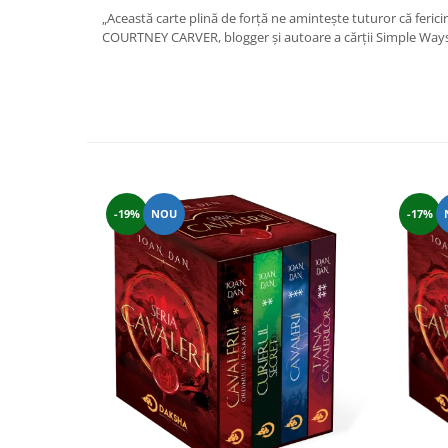
Yoga
„Această carte plină de forţă ne aminteşte tuturor că fericire
Oracol
COURTNEY CARVER, blogger şi autoare a cărţii Simple Way
Spiritualitate şi ştiinţă
Fără categorie
Cunoaștere
-19%
NOU
-17%