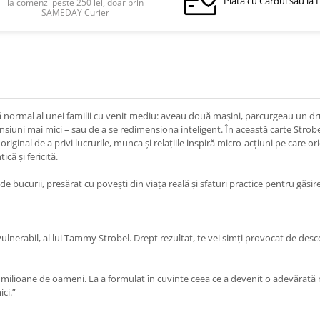
Plata cu Cardul sau la 
la comenzi peste 250 lei, doar prin
SAMEDAY Curier
ă normal al unei familii cu venit mediu: aveau două maşini, parcurgeau un dr
mensiuni mai mici – sau de a se redimensiona inteligent. În această carte St
riginal de a privi lucrurile, munca şi relaţiile inspiră micro-acţiuni pe care or
că şi fericită.
e bucurii, presărat cu poveşti din viaţa reală şi sfaturi practice pentru găsire
vulnerabil, al lui Tammy Strobel. Drept rezultat, te vei simţi provocat de descop
milioane de oameni. Ea a formulat în cuvinte ceea ce a devenit o adevărată mi
ci.”