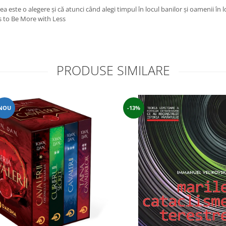
a este o alegere şi că atunci când alegi timpul în locul banilor şi oamenii în lo
s to Be More with Less
PRODUSE SIMILARE
NOU
-13%