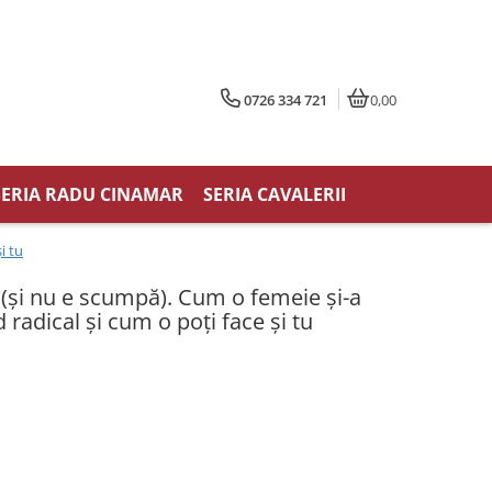
0726 334 721
0,00
SERIA RADU CINAMAR
SERIA CAVALERII
i tu
 (și nu e scumpă). Cum o femeie și-a
 radical și cum o poți face și tu