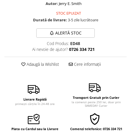
Autor:
Jerry E. Smith
Vindecare
STOC EPUIZAT
Povestiri
Durată de livrare:
3-5 zile lucrătoare
Relații de cuplu
Erotism
ALERTĂ STOC
Psihologie practică
Cod Produs:
ED48
Ai nevoie de ajutor?
0726 334 721
Sexualitate
Lumea îngerilor
Adaugă la Wishlist
Cere informații
Seria Masaru Emoto
Inspiraţie divină
Îngeri
Vindecare spirituală
Transport Gratuit prin Curier
Livrare Rapidă
la comenzi peste 250 lei, doar prin
primești cărțile în 24-48 ore
Viaţa de după moarte
SAMEDAY Curier
Cristale
Supă de pui pentru suflet
Plata cu Cardul sau la Livrare
Comenzi telefonice: 0726 334 721