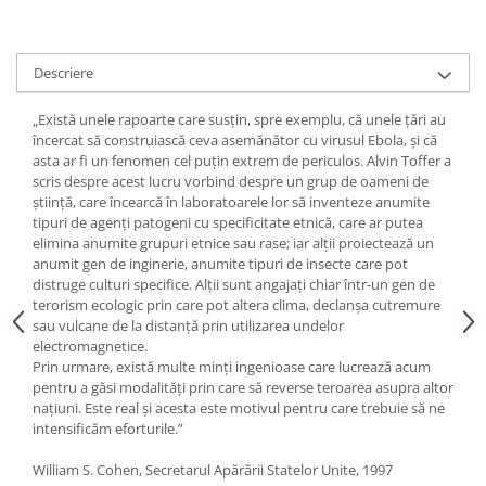
Yoga
Oracol
Spiritualitate şi ştiinţă
Descriere
Fără categorie
„Există unele rapoarte care susţin, spre exemplu, că unele ţări au
Cunoaștere
încercat să construiască ceva asemănător cu virusul Ebola, şi că
asta ar fi un fenomen cel puţin extrem de periculos. Alvin Toffer a
scris despre acest lucru vorbind despre un grup de oameni de
ştiinţă, care încearcă în laboratoarele lor să inventeze anumite
tipuri de agenţi patogeni cu specificitate etnică, care ar putea
elimina anumite grupuri etnice sau rase; iar alţii proiectează un
anumit gen de inginerie, anumite tipuri de insecte care pot
distruge culturi specifice. Alţii sunt angajaţi chiar într-un gen de
terorism ecologic prin care pot altera clima, declanşa cutremure
sau vulcane de la distanţă prin utilizarea undelor
electromagnetice.
Prin urmare, există multe minţi ingenioase care lucrează acum
pentru a găsi modalităţi prin care să reverse teroarea asupra altor
naţiuni. Este real şi acesta este motivul pentru care trebuie să ne
intensificăm eforturile.”
William S. Cohen, Secretarul Apărării Statelor Unite, 1997