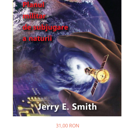
Dezvoltare personală
Astrologie
Știință
Seria Montauk
Mistere
Seria Chico Xavier
Seria Helena Blavatsky
Oracole
Sănătate
Umor
Ficțiune
Viata după moarte
Non-dualitate
Alimentație
31,00 RON
Creștinism