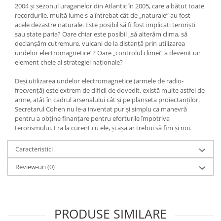
2004 şi sezonul uraganelor din Atlantic în 2005, care a bătut toate
recordurile, multă lume s-a întrebat cât de „naturale” au fost
acele dezastre naturale. Este posibil să fi fost implicaţi terorişti
sau state paria? Oare chiar este posibil „să alterăm clima, să
declanşăm cutremure, vulcani de la distanţă prin utilizarea
undelor electromagnetice”? Oare „controlul climei” a devenit un
element cheie al strategiei naţionale?
Deşi utilizarea undelor electromagnetice (armele de radio-
frecvenţă) este extrem de dificil de dovedit, există multe astfel de
arme, atât în cadrul arsenalului cât şi pe planşeta proiectanţilor.
Secretarul Cohen nu le-a inventat pur şi simplu ca manevră
pentru a obţine finanţare pentru eforturile împotriva
terorismului. Era la curent cu ele, şi aşa ar trebui să fim şi noi.
Caracteristici
Review-uri
(0)
PRODUSE SIMILARE