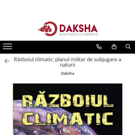
Cărți
Editura Daksha
Seria Radu Cinamar
Seria Anton Parks
Războiul climatic: planul militar de subjugare a
Seria David Icke
naturii
Seria Immanuel Velikovsky
Daksha
Dezvăluiri
Spiritualitate
Extratereștrii
OZN
Transformare spirituală
Psihologie