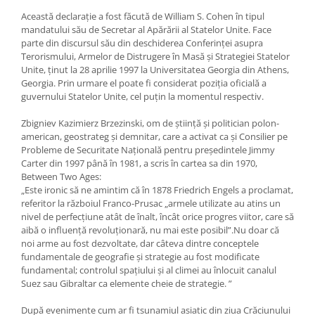
Această declaraţie a fost făcută de William S. Cohen în tipul
mandatului său de Secretar al Apărării al Statelor Unite. Face
parte din discursul său din deschiderea Conferinţei asupra
Terorismului, Armelor de Distrugere în Masă şi Strategiei Statelor
Unite, ţinut la 28 aprilie 1997 la Universitatea Georgia din Athens,
Georgia. Prin urmare el poate fi considerat poziţia oficială a
guvernului Statelor Unite, cel puţin la momentul respectiv.
Zbigniev Kazimierz Brzezinski, om de ştiinţă şi politician polon-
american, geostrateg şi demnitar, care a activat ca şi Consilier pe
Probleme de Securitate Naţională pentru preşedintele Jimmy
Carter din 1997 până în 1981, a scris în cartea sa din 1970,
Between Two Ages:
„Este ironic să ne amintim că în 1878 Friedrich Engels a proclamat,
referitor la războiul Franco-Prusac „armele utilizate au atins un
nivel de perfecţiune atât de înalt, încât orice progres viitor, care să
aibă o influenţă revoluţionară, nu mai este posibil”.Nu doar că
noi arme au fost dezvoltate, dar câteva dintre conceptele
fundamentale de geografie şi strategie au fost modificate
fundamental; controlul spaţiului şi al climei au înlocuit canalul
Suez sau Gibraltar ca elemente cheie de strategie. ”
După evenimente cum ar fi tsunamiul asiatic din ziua Crăciunului