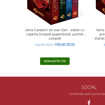
Yoga
Oracol
Spiritualitate şi ştiinţă
Fără categorie
Seria Cavalerii de Ioan Dan - ediție cu
Seria
Cunoaștere
coperta broșată (paperback), pachet
pre
complet
(hardco
199,00 RON
246,00 RON
ADAUGĂ ÎN COȘ
SOCIAL
Urmărește-ne în social me