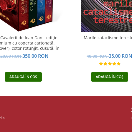
 Cavalerii de Ioan Dan - ediție
Marile cataclisme terest
mium cu coperta cartonată
ver), cotor rotunjit, cusută, în
cutie, pachet complet
350,00 RON
35,00 RO
420,00 RON
40,00 RON
ADAUGĂ ÎN COȘ
ADAUGĂ ÎN COȘ
dia