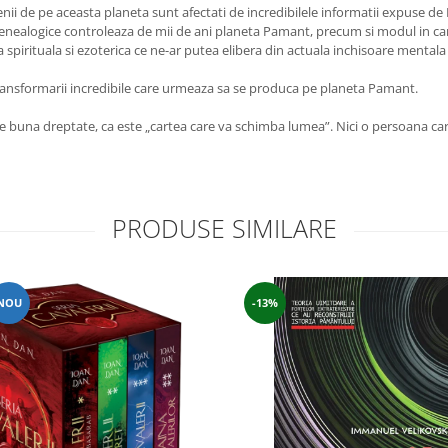
ii de pe aceasta planeta sunt afectati de incredibilele informatii expuse de 
 genealogice controleaza de mii de ani planeta Pamant, precum si modul in ca
pirituala si ezoterica ce ne-ar putea elibera din actuala inchisoare mentala 
 transformarii incredibile care urmeaza sa se produca pe planeta Pamant.
e buna dreptate, ca este „cartea care va schimba lumea”. Nici o persoana care
PRODUSE SIMILARE
NOU
-13%