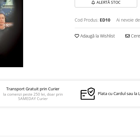
ALERTĂ STOC
Cod Produs:
ED10
Ai nevoie de
Adaugă la Wishlist
Cere 
Transport Gratuit prin Curier
Plata cu Cardul sau la 
la comenzi peste 250 lei, doar prin
SAMEDAY Curier