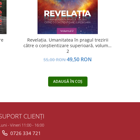
re
Revelația. Umanitatea în pragul trezirii
Seria Cav
către o conştientizare superioară, volumul
coperta c
2
N
49,50 RON
55,00 RON
39
ADAUGĂ ÎN COȘ
SUPORT CLIENȚI
Luni - Vineri 11:00 - 16:00
0726 334 721