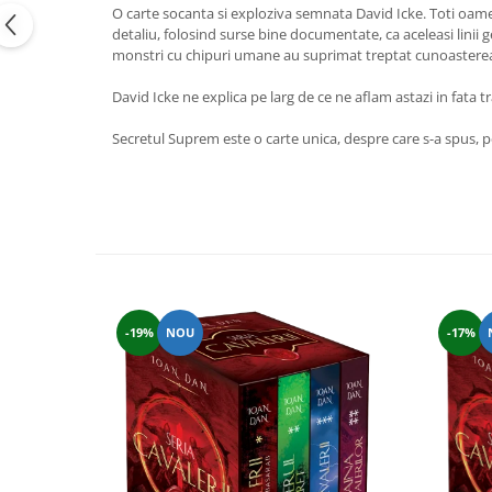
O carte socanta si exploziva semnata David Icke. Toti oamen
Vindecare
detaliu, folosind surse bine documentate, ca aceleasi linii
Povestiri
monstri cu chipuri umane au suprimat treptat cunoasterea s
Relații de cuplu
David Icke ne explica pe larg de ce ne aflam astazi in fata
Erotism
Secretul Suprem este o carte unica, despre care s-a spus, p
Psihologie practică
Sexualitate
Lumea îngerilor
Seria Masaru Emoto
Inspiraţie divină
Îngeri
-19%
NOU
-17%
Vindecare spirituală
Viaţa de după moarte
Cristale
Supă de pui pentru suflet