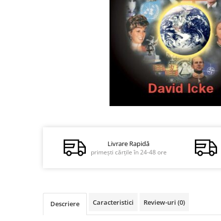
Dezvoltare personală
Astrologie
Știință
Seria Montauk
Mistere
Seria Chico Xavier
Seria Helena Blavatsky
Oracole
Distribuie
Sănătate
pe
Facebook
Umor
Livrare Rapidă
primești cărțile în 24-48 ore
Ficțiune
Viata după moarte
Non-dualitate
Alimentație
Caracteristici
Review-uri
(0)
Descriere
Creștinism