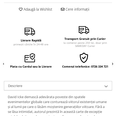
Vindecare
Adaugă la Wishlist
Cere informații
Povestiri
Relații de cuplu
Erotism
Psihologie practică
Transport Gratuit prin Curier
Livrare Rapidă
la comenzi peste 250 lei, doar prin
Sexualitate
primești cărțile în 24-48 ore
SAMEDAY Curier
Lumea îngerilor
Seria Masaru Emoto
Plata cu Cardul sau la Livrare
Comenzi telefonice: 0726 334 721
Inspiraţie divină
Îngeri
Vindecare spirituală
Descriere
Viaţa de după moarte
David Icke demască adevărata poveste din spatele
Cristale
evenimentelor globale care conturează viitorul existenţei umane
și al lumii pe care o lăsăm moștenire generaţiilor viitoare. Fără a
Supă de pui pentru suflet
se lăsa intimidat, autorul prezintă în această carte de excepţie