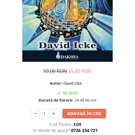
Dezvoltare personală
Astrologie
Știință
Seria Montauk
Mistere
Seria Chico Xavier
Seria Helena Blavatsky
Oracole
59,00 RON
55,00 RON
Sănătate
Autor:
David Icke
Umor
ÎN STOC
Ficțiune
Durată de livrare:
24-48 de ore
Viata după moarte
Non-dualitate
ADAUGĂ ÎN COȘ
Alimentație
Cod Produs:
ED8
Ai nevoie de ajutor?
0726 334 721
Creștinism