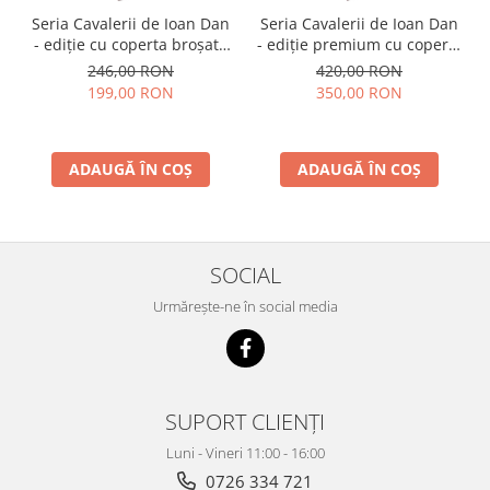
Seria Cavalerii de Ioan Dan
Seria Cavalerii de Ioan Dan
- ediție cu coperta broșată
- ediție premium cu coperta
(paperback), pachet
cartonată (hardcover), cotor
246,00 RON
420,00 RON
complet
rotunjit, cusută, în cutie,
199,00 RON
350,00 RON
pachet complet
ADAUGĂ ÎN COȘ
ADAUGĂ ÎN COȘ
SOCIAL
Urmărește-ne în social media
SUPORT CLIENȚI
Luni - Vineri 11:00 - 16:00
0726 334 721