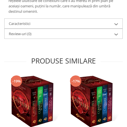
reţelele uluitoare de conexiuni care îi au mereu în prim plan pe
Yoga
aceiași oameni, puţini la număr, care manipulează din umbră
Oracol
destinul omenirii.
Spiritualitate şi ştiinţă
Caracteristici
Fără categorie
Review-uri
(0)
Cunoaștere
PRODUSE SIMILARE
-17%
-19%