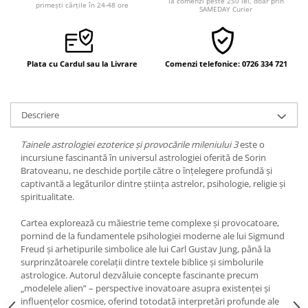
la comenzi peste 250 lei, doar prin
Yoga
primești cărțile în 24-48 ore
SAMEDAY Curier
Oracol
Spiritualitate şi ştiinţă
Plata cu Cardul sau la Livrare
Comenzi telefonice: 0726 334 721
Fără categorie
Cunoaștere
Descriere
Tainele astrologiei ezoterice și provocările mileniului 3
este o
incursiune fascinantă în universul astrologiei oferită de Sorin
Bratoveanu, ne deschide porțile către o înțelegere profundă și
captivantă a legăturilor dintre știința astrelor, psihologie, religie și
spiritualitate.
Cartea explorează cu măiestrie teme complexe și provocatoare,
pornind de la fundamentele psihologiei moderne ale lui Sigmund
Freud și arhetipurile simbolice ale lui Carl Gustav Jung, până la
surprinzătoarele corelații dintre textele biblice și simbolurile
astrologice. Autorul dezvăluie concepte fascinante precum
„modelele alien” – perspective inovatoare asupra existenței și
influențelor cosmice, oferind totodată interpretări profunde ale