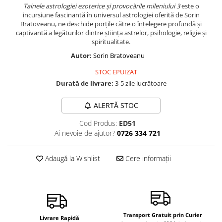
Tainele astrologiei ezoterice și provocările mileniului 3
este o
Vindecare
incursiune fascinantă în universul astrologiei oferită de Sorin
Bratoveanu, ne deschide porțile către o înțelegere profundă și
Povestiri
captivantă a legăturilor dintre știința astrelor, psihologie, religie și
Relații de cuplu
spiritualitate.
Erotism
Autor:
Sorin Bratoveanu
Psihologie practică
STOC EPUIZAT
Durată de livrare:
3-5 zile lucrătoare
Sexualitate
Lumea îngerilor
ALERTĂ STOC
Seria Masaru Emoto
Cod Produs:
ED51
Inspiraţie divină
Ai nevoie de ajutor?
0726 334 721
Îngeri
Adaugă la Wishlist
Cere informații
Vindecare spirituală
Viaţa de după moarte
Cristale
Supă de pui pentru suflet
Transport Gratuit prin Curier
Livrare Rapidă