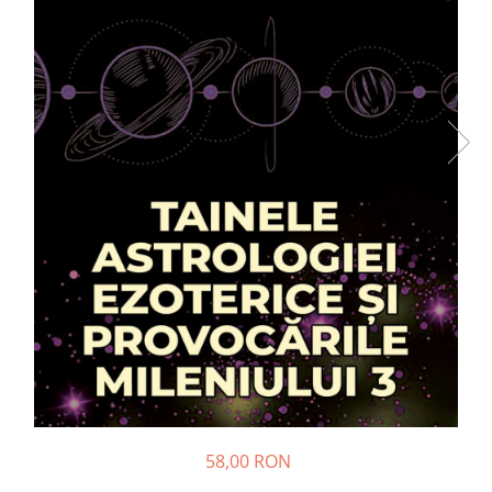
Dezvoltare personală
Astrologie
Știință
Seria Montauk
Mistere
Seria Chico Xavier
Seria Helena Blavatsky
Oracole
Sănătate
Umor
Ficțiune
Viata după moarte
Non-dualitate
Alimentație
58,00 RON
Creștinism