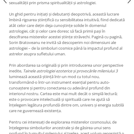
sexualității prin prisma spiritualității și astrologiei.
Un ghid pentru inițiați și debutanți deopotrivă, această lucrare
îmbină rigoarea științifică cu sensibilitatea intuitivă, fiind dedicată
atât celor care dețin deja cunoștințe solide în domeniul
astrologiei, cât și celor care doresc să facă primii pași în
descifrarea misterelor acestei științe străvechi. Pagină cu pagină,
Sorin Bratoveanu ne invită să descoperim noi dimensiuni ale
astrologiei – de la simboluri cosmice până la impactul profund al
astrelor asupra sufletului uman.
Prin abordarea sa originală și prin introducerea unor perspective
inedite,
Tainele astrologiei ezoterice și provocările mileniului 3
luminează această știință într-un mod cu totul nou,
transformând-o într-un instrument esențial pentru auto-
cunoaștere și pentru conectarea cu adevărul profund din
interiorul nostru. Cartea este mai mult decât o simplă lectură;
este o provocare intelectuală și spirituală care ne ajută să
înțelegem legătura profundă dintre om, univers și energia subtilă
care ne guvernează existența.
Pentru cei interesați de explorarea misterelor cosmosului, de
înțelegerea simbolurilor ancestrale și de găsirea unui sens
profund în tumultul mileniului al treilea, acest volum reprezintă o