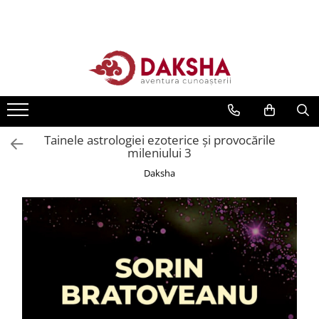
Cărți
Editura Daksha
Seria Radu Cinamar
Seria Anton Parks
Tainele astrologiei ezoterice și provocările
Seria David Icke
mileniului 3
Seria Immanuel Velikovsky
Daksha
Dezvăluiri
Spiritualitate
Extratereștrii
OZN
Transformare spirituală
Psihologie