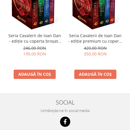
Seria Cavalerii de Ioan Dan
Seria Cavalerii de Ioan Dan
- ediție cu coperta broșată
- ediție premium cu coperta
(paperback), pachet
cartonată (hardcover), cotor
246,00 RON
420,00 RON
complet
rotunjit, cusută, în cutie,
199,00 RON
350,00 RON
pachet complet
ADAUGĂ ÎN COȘ
ADAUGĂ ÎN COȘ
SOCIAL
Urmărește-ne în social media