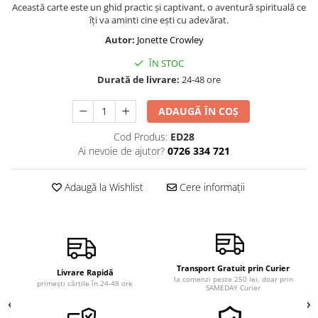
Această carte este un ghid practic și captivant, o aventură spirituală ce
Vindecare
îți va aminti cine ești cu adevărat.
Povestiri
Autor:
Jonette Crowley
Relații de cuplu
ÎN STOC
Erotism
Durată de livrare:
24-48 ore
Psihologie practică
ADAUGĂ ÎN COȘ
Sexualitate
Cod Produs:
ED28
Lumea îngerilor
Ai nevoie de ajutor?
0726 334 721
Seria Masaru Emoto
Adaugă la Wishlist
Cere informații
Inspiraţie divină
Îngeri
Vindecare spirituală
Viaţa de după moarte
Transport Gratuit prin Curier
Livrare Rapidă
Cristale
la comenzi peste 250 lei, doar prin
primești cărțile în 24-48 ore
SAMEDAY Curier
Supă de pui pentru suflet