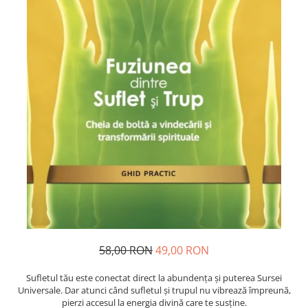
Dezvoltare personală
Astrologie
Știință
Seria Montauk
Mistere
Seria Chico Xavier
Seria Helena Blavatsky
Oracole
Sănătate
Umor
Ficțiune
Viata după moarte
58,00 RON
49,00 RON
Non-dualitate
Alimentație
Sufletul tău este conectat direct la abundența și puterea Sursei
Universale. Dar atunci când sufletul și trupul nu vibrează împreună,
Creștinism
pierzi accesul la energia divină care te susține.