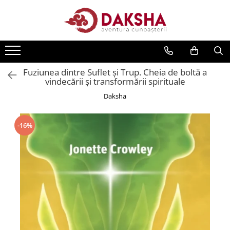
Cărți
Editura Daksha
Fuziunea dintre Suflet și Trup. Cheia de boltă a
Seria Radu Cinamar
vindecării și transformării spirituale
Seria Anton Parks
Daksha
Seria David Icke
Seria Immanuel Velikovsky
-16%
Dezvăluiri
Spiritualitate
Extratereștrii
OZN
Transformare spirituală
Psihologie