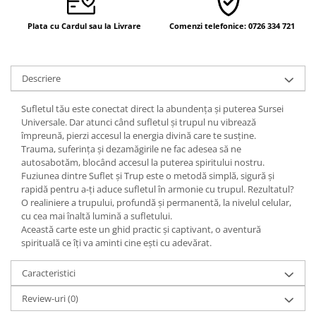
Yoga
Oracol
Plata cu Cardul sau la Livrare
Comenzi telefonice: 0726 334 721
Spiritualitate şi ştiinţă
Fără categorie
Descriere
Cunoaștere
Sufletul tău este conectat direct la abundența și puterea Sursei
Universale. Dar atunci când sufletul și trupul nu vibrează
împreună, pierzi accesul la energia divină care te susține.
Trauma, suferința și dezamăgirile ne fac adesea să ne
autosabotăm, blocând accesul la puterea spiritului nostru.
Fuziunea dintre Suflet și Trup este o metodă simplă, sigură și
rapidă pentru a-ți aduce sufletul în armonie cu trupul. Rezultatul?
O realiniere a trupului, profundă și permanentă, la nivelul celular,
cu cea mai înaltă lumină a sufletului.
Această carte este un ghid practic și captivant, o aventură
spirituală ce îți va aminti cine ești cu adevărat.
Caracteristici
Review-uri
(0)