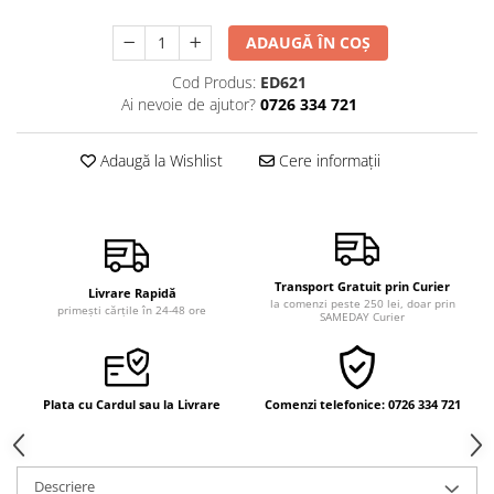
Vindecare
ADAUGĂ ÎN COȘ
Povestiri
Cod Produs:
ED621
Relații de cuplu
Ai nevoie de ajutor?
0726 334 721
Erotism
Psihologie practică
Adaugă la Wishlist
Cere informații
Sexualitate
Lumea îngerilor
Seria Masaru Emoto
Transport Gratuit prin Curier
Inspiraţie divină
Livrare Rapidă
la comenzi peste 250 lei, doar prin
primești cărțile în 24-48 ore
SAMEDAY Curier
Îngeri
Vindecare spirituală
Viaţa de după moarte
Plata cu Cardul sau la Livrare
Comenzi telefonice: 0726 334 721
Cristale
Supă de pui pentru suflet
Descriere