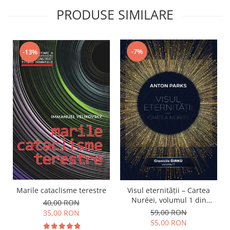
PRODUSE SIMILARE
-7%
-13%
Marile cataclisme terestre
Visul eternității – Cartea
Nuréei, volumul 1 din
40,00 RON
Cronicile Ǧírkù
59,00 RON
35,00 RON
55,00 RON