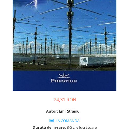
Dezvoltare personală
Astrologie
Știință
Seria Montauk
Mistere
Seria Chico Xavier
Seria Helena Blavatsky
Oracole
Sănătate
Umor
Ficțiune
Viata după moarte
24,31 RON
Non-dualitate
Autor:
Emil Străinu
Alimentație
LA COMANDĂ
Creștinism
Durată de livrare:
3-5 zile lucrătoare