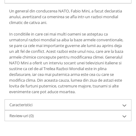
Yoga
Oracol
Un general din conducerea NATO, Fabio Mini, a facut declaratia
anului, avertizand ca omenirea se afla intr-un razboi mondial
Spiritualitate şi ştiinţă
climatic de cativa ani.
Fără categorie
In conditiile in care cei mai multi oameni se asteptau ca
Cunoaștere
urmatorul razboi mondial sa aiba la baze armele conventionale,
se pare ca cele mai importante guverne ale lumii au aprins deja
un alt fel de conflict. Acest razboi este unul nou, care are la baza
armele chimice concepute pentru modificarea climei. Generalul
NATO Mini a oferit un interviu socant unei televiziuni italiene si
sustine ca cel de-al Treilea Razboi Mondial este in plina
desfasurare, iar cea mai puternica arma este cea cu care se
modifica clima. Din aceasta cauza, lumea din ziua de astazi este
lovita de furtuni puternice, cutremure majore, tsunami si alte
evenimente care pot aduce moartea.
Caracteristici
Review-uri
(0)