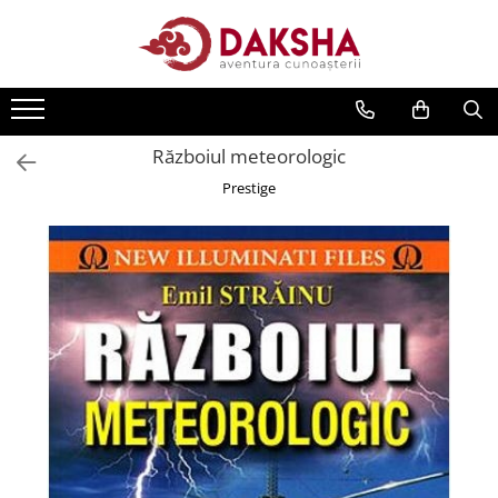
Cărți
Editura Daksha
Războiul meteorologic
Seria Radu Cinamar
Prestige
Seria Anton Parks
Seria David Icke
Seria Immanuel Velikovsky
Dezvăluiri
Spiritualitate
Extratereștrii
OZN
Transformare spirituală
Psihologie