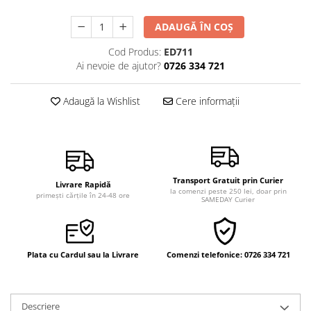
Vindecare
ADAUGĂ ÎN COȘ
Povestiri
Cod Produs:
ED711
Relații de cuplu
Ai nevoie de ajutor?
0726 334 721
Erotism
Psihologie practică
Adaugă la Wishlist
Cere informații
Sexualitate
Lumea îngerilor
Seria Masaru Emoto
Transport Gratuit prin Curier
Inspiraţie divină
Livrare Rapidă
la comenzi peste 250 lei, doar prin
primești cărțile în 24-48 ore
SAMEDAY Curier
Îngeri
Vindecare spirituală
Viaţa de după moarte
Plata cu Cardul sau la Livrare
Comenzi telefonice: 0726 334 721
Cristale
Supă de pui pentru suflet
Descriere