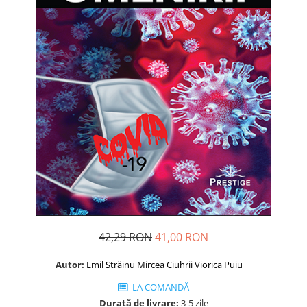
Dezvoltare personală
Astrologie
Știință
Seria Montauk
Mistere
Seria Chico Xavier
Seria Helena Blavatsky
Oracole
Sănătate
Umor
Ficțiune
Viata după moarte
42,29 RON
41,00 RON
Non-dualitate
Autor:
Emil Străinu
Mircea Ciuhrii
Viorica Puiu
Alimentație
LA COMANDĂ
Creștinism
Durată de livrare:
3-5 zile