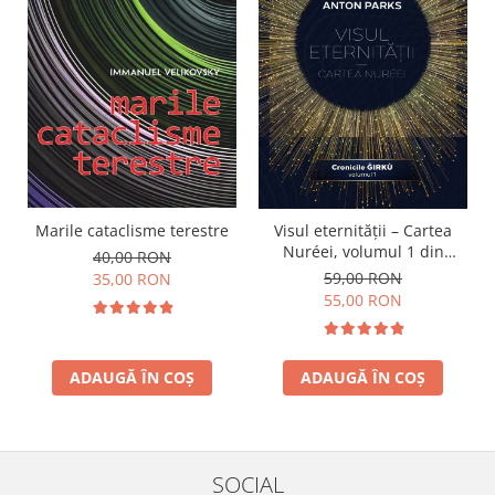
Marile cataclisme terestre
Visul eternității – Cartea
Nuréei, volumul 1 din
40,00 RON
Cronicile Ǧírkù
59,00 RON
35,00 RON
55,00 RON
ADAUGĂ ÎN COȘ
ADAUGĂ ÎN COȘ
SOCIAL