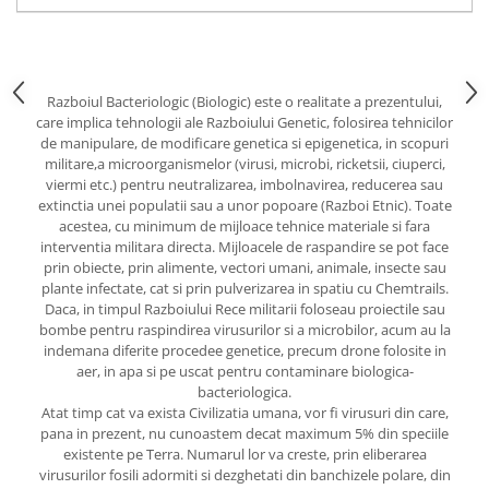
Yoga
Oracol
Spiritualitate şi ştiinţă
Razboiul Bacteriologic (Biologic) este o realitate a prezentului,
Fără categorie
care implica tehnologii ale Razboiului Genetic, folosirea tehnicilor
Cunoaștere
de manipulare, de modificare genetica si epigenetica, in scopuri
militare,a microorganismelor (virusi, microbi, ricketsii, ciuperci,
viermi etc.) pentru neutralizarea, imbolnavirea, reducerea sau
extinctia unei populatii sau a unor popoare (Razboi Etnic). Toate
acestea, cu minimum de mijloace tehnice materiale si fara
interventia militara directa. Mijloacele de raspandire se pot face
prin obiecte, prin alimente, vectori umani, animale, insecte sau
plante infectate, cat si prin pulverizarea in spatiu cu Chemtrails.
Daca, in timpul Razboiului Rece militarii foloseau proiectile sau
bombe pentru raspindirea virusurilor si a microbilor, acum au la
indemana diferite procedee genetice, precum drone folosite in
aer, in apa si pe uscat pentru contaminare biologica-
bacteriologica.
Atat timp cat va exista Civilizatia umana, vor fi virusuri din care,
pana in prezent, nu cunoastem decat maximum 5% din speciile
existente pe Terra. Numarul lor va creste, prin eliberarea
virusurilor fosili adormiti si dezghetati din banchizele polare, din