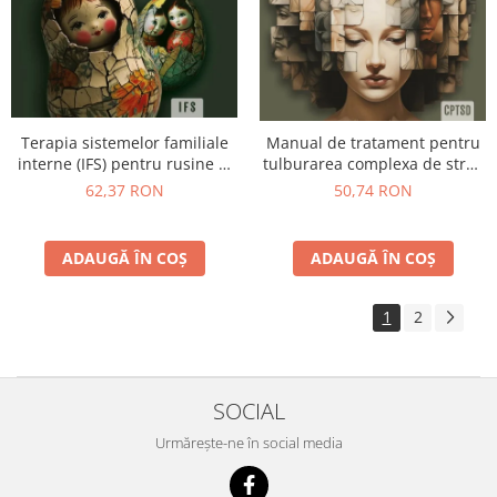
Terapia sistemelor familiale
Manual de tratament pentru
interne (IFS) pentru rusine si
tulburarea complexa de stres
vinovatie Cum sa ne vindecam
posttraumatic (CPTSD) O
62,37 RON
50,74 RON
partile ranite si sa ne regasim
abordare integrativa minte-
echilibrul emotional
corp pentru recuperarea in
urma traumei
ADAUGĂ ÎN COȘ
ADAUGĂ ÎN COȘ
1
2
SOCIAL
Urmărește-ne în social media