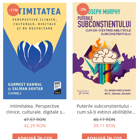
-3%
-11%
Intimitatea. Perspective
Puterile subconştientului -
clinice, culturale, digitale și
cum să-ţi extinzi abilităţile
de dezvoltare
subconştientului
47,57 RON
40,17 RON
42,29 RON
39,11 RON
ADAUGĂ ÎN COȘ
ADAUGĂ ÎN COȘ