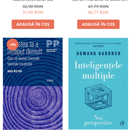
posibilități infinite
32,90 RON
47,79 RON
31,00 RON
46,77 RON
ADAUGĂ ÎN COȘ
ADAUGĂ ÎN COȘ
-4%