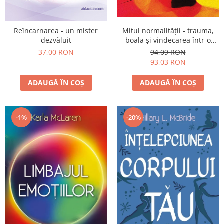
Mitul normalităţii - trauma,
Reîncarnarea - un mister
boala şi vindecarea într-o
dezvăluit
cultură toxică
94,09 RON
37,00 RON
93,03 RON
ADAUGĂ ÎN COȘ
ADAUGĂ ÎN COȘ
-1%
-20%