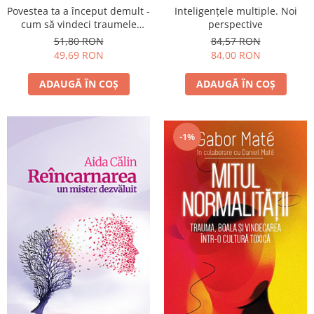
Povestea ta a început demult -
Inteligențele multiple. Noi
cum să vindeci traumele
perspective
familiale moştenite
51,80 RON
84,57 RON
49,69 RON
84,00 RON
ADAUGĂ ÎN COȘ
ADAUGĂ ÎN COȘ
-1%