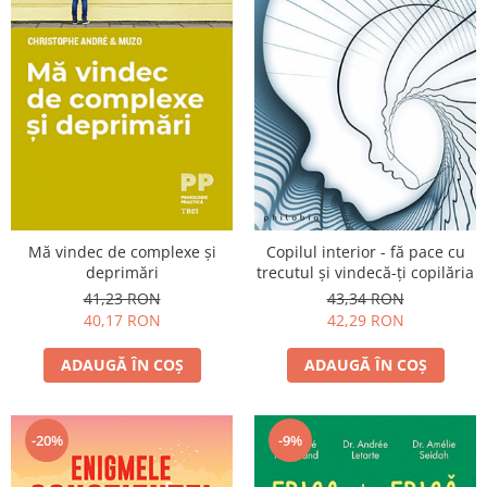
Yoga
Oracol
Spiritualitate şi ştiinţă
Fără categorie
Cunoaștere
Mă vindec de complexe şi
Copilul interior - fă pace cu
deprimări
trecutul şi vindecă-ţi copilăria
41,23 RON
43,34 RON
40,17 RON
42,29 RON
ADAUGĂ ÎN COȘ
ADAUGĂ ÎN COȘ
-20%
-9%