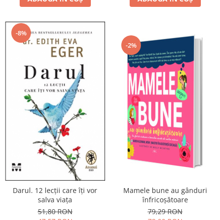
-8%
-2%
Darul. 12 lecții care îți vor
Mamele bune au gânduri
salva viața
înfricoșătoare
51,80 RON
79,29 RON