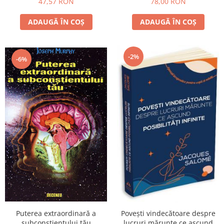
47,57 RON
78,00 RON
ADAUGĂ ÎN COȘ
ADAUGĂ ÎN COȘ
-2%
-6%
Puterea extraordinară a
Povești vindecătoare despre
subconştientului tău
lucruri mărunte ce ascund