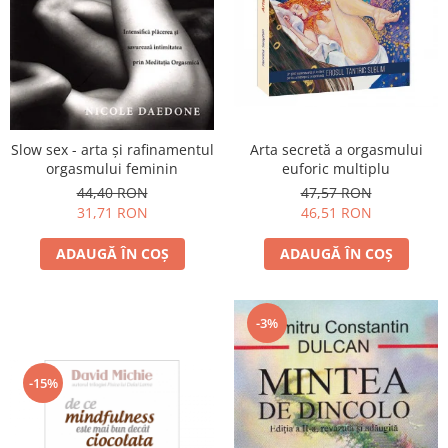
Dezvoltare personală
Astrologie
Știință
Seria Montauk
Mistere
Slow sex - arta şi rafinamentul
Arta secretă a orgasmului
Seria Chico Xavier
orgasmului feminin
euforic multiplu
Seria Helena Blavatsky
44,40 RON
47,57 RON
31,71 RON
46,51 RON
Oracole
Sănătate
ADAUGĂ ÎN COȘ
ADAUGĂ ÎN COȘ
Umor
Ficțiune
-3%
Viata după moarte
Non-dualitate
-15%
Alimentație
Creștinism