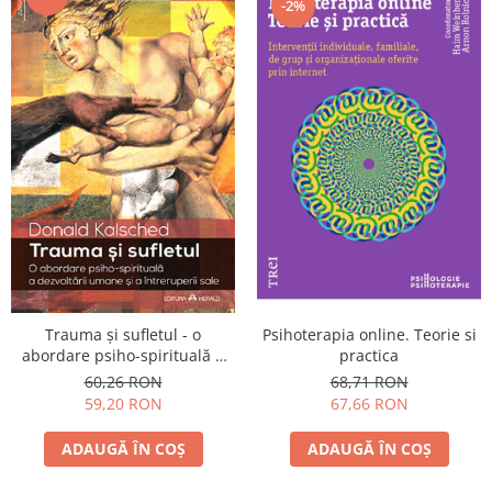
-2%
Trauma şi sufletul - o
Psihoterapia online. Teorie si
abordare psiho-spirituală a
practica
dezvoltării umane şi a
60,26 RON
68,71 RON
întreruperii sale
59,20 RON
67,66 RON
ADAUGĂ ÎN COȘ
ADAUGĂ ÎN COȘ