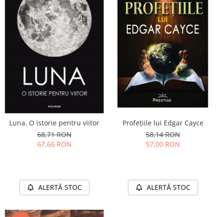
Luna. O istorie pentru viitor
Profețiile lui Edgar Cayce
68,71 RON
58,14 RON
67,66 RON
57,00 RON
ALERTĂ STOC
ALERTĂ STOC