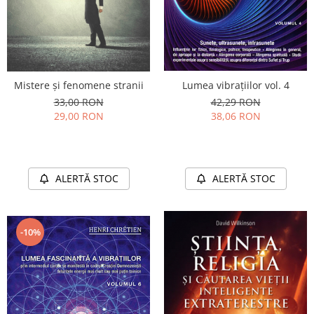
Lumea vibrațiilor vol. 4
Mistere și fenomene stranii
42,29 RON
33,00 RON
38,06 RON
29,00 RON
ALERTĂ STOC
ALERTĂ STOC
-10%