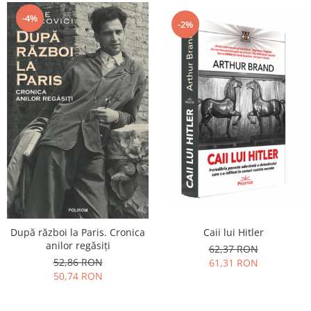
-4%
-2%
Caii lui Hitler
După război la Paris. Cronica
anilor regăsiți
62,37 RON
52,86 RON
61,31 RON
50,74 RON