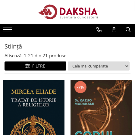
Cărți
Editura Daksha
Seria Radu Cinamar
Știință
Seria Anton Parks
Afișează:
1-
21
din
21
produse
Seria David Icke
FILTRE
Seria Immanuel Velikovsky
Dezvăluiri
-7%
Spiritualitate
Extratereștrii
OZN
Transformare spirituală
Psihologie