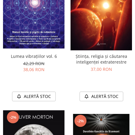
Lumea vibrațiilor vol. 6
Știința, religia și căutarea
inteligenței extraterestre
42,29 RON
37,00 RON
38,06 RON
ALERTĂ STOC
ALERTĂ STOC
-2%
-2%