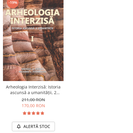
-19%
Arheologia Interzisă: Istoria
ascunsă a umanității, 2
volume
211,00 RON
170,00 RON
ALERTĂ STOC