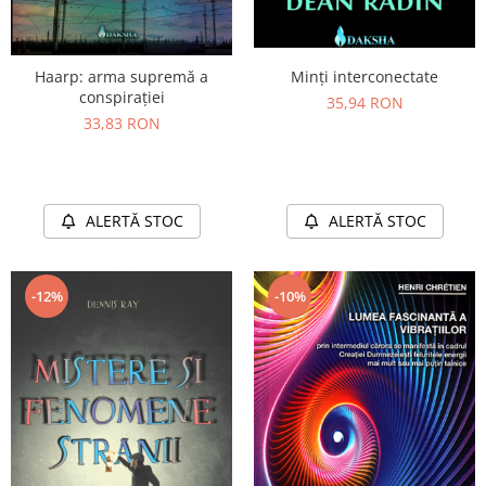
Haarp: arma supremă a
Minți interconectate
conspirației
35,94 RON
33,83 RON
ALERTĂ STOC
ALERTĂ STOC
-12%
-10%