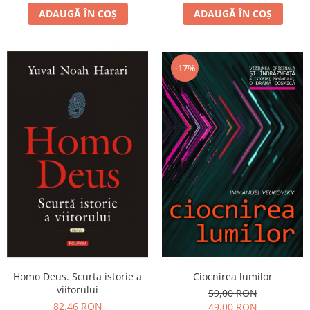
ADAUGĂ ÎN COȘ
ADAUGĂ ÎN COȘ
-17%
Homo Deus. Scurta istorie a
Ciocnirea lumilor
viitorului
59,00 RON
82,46 RON
49,00 RON