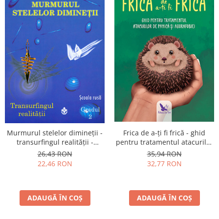
Yoga
Oracol
Spiritualitate şi ştiinţă
Fără categorie
Cunoaștere
Murmurul stelelor dimineţii -
Frica de a-ţi fi frică - ghid
transurfingul realităţii -
pentru tratamentul atacurilor
gradul 2
de panică şi agorafobiei
26,43 RON
35,94 RON
22,46 RON
32,77 RON
ADAUGĂ ÎN COȘ
ADAUGĂ ÎN COȘ