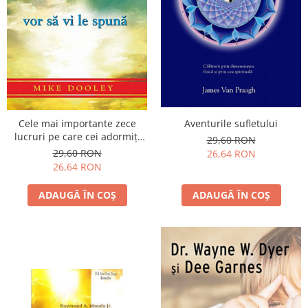
Vindecare
Povestiri
Relații de cuplu
Erotism
Psihologie practică
Sexualitate
Aventurile sufletului
Cele mai importante zece
lucruri pe care cei adormiţi
Lumea îngerilor
29,60 RON
vor să vi le spună
29,60 RON
26,64 RON
Seria Masaru Emoto
26,64 RON
Inspiraţie divină
ADAUGĂ ÎN COȘ
ADAUGĂ ÎN COȘ
Îngeri
Vindecare spirituală
Viaţa de după moarte
Cristale
Supă de pui pentru suflet