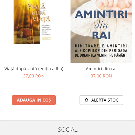
Yoga
Oracol
Spiritualitate şi ştiinţă
Fără categorie
Cunoaștere
Viaţă după viaţă (ediţia a II-a)
Amintiri din rai
37,00 RON
37,00 RON
ADAUGĂ ÎN COȘ
ALERTĂ STOC
SOCIAL