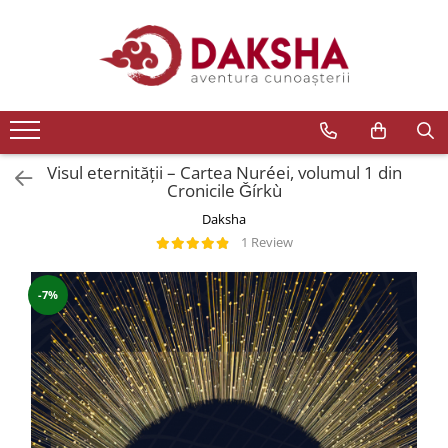
Cărți
Editura Daksha
Seria Radu Cinamar
Seria Anton Parks
Visul eternității – Cartea Nuréei, volumul 1 din
Cronicile Ǧírkù
Seria David Icke
Daksha
Seria Immanuel Velikovsky
1 Review
Dezvăluiri
Spiritualitate
-7%
Extratereștrii
OZN
Transformare spirituală
Psihologie