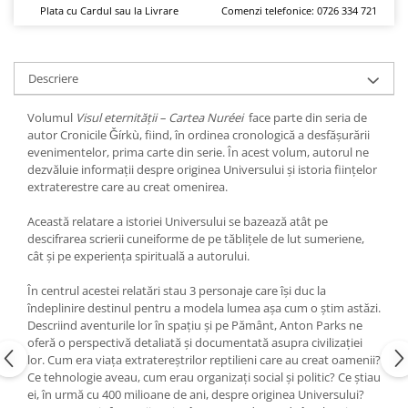
Yoga
Plata cu Cardul sau la Livrare
Comenzi telefonice: 0726 334 721
Oracol
Spiritualitate şi ştiinţă
Descriere
Fără categorie
Cunoaștere
Volumul
Visul eternității – Cartea Nuréei
face parte din seria de
autor Cronicile Ǧírkù, fiind, în ordinea cronologică a desfășurării
evenimentelor, prima carte din serie. În acest volum, autorul ne
dezvăluie informații despre originea Universului și istoria ființelor
extraterestre care au creat omenirea.
Această relatare a istoriei Universului se bazează atât pe
descifrarea scrierii cuneiforme de pe tăblițele de lut sumeriene,
cât și pe experiența spirituală a autorului.
În centrul acestei relatări stau 3 personaje care își duc la
îndeplinire destinul pentru a modela lumea așa cum o știm astăzi.
Descriind aventurile lor în spațiu și pe Pământ, Anton Parks ne
oferă o perspectivă detaliată și documentată asupra civilizației
lor. Cum era viața extratereștrilor reptilieni care au creat oamenii?
Ce tehnologie aveau, cum erau organizați social și politic? Ce știau
ei, în urmă cu 400 milioane de ani, despre originea Universului?