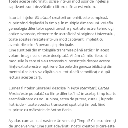
Toate aceste informații, scrise într-un mod ușor de înțeles și
captivant, sunt dezvăluite cititorului în acest volum.
Istoria ființelor
Gina’abul
, creatorii omenirii, este complexă,
cuprinzând deplasări în timp și în multiple dimensiuni. Vei afla
genealogia diferitelor specii terestre și extraterestre, tehnologii
antice avansate, elemente de astrofizică și originea Universului,
toate acestea relatate într-un mod captivant, împletit cu
aventurile celor 3 personaje principale.
Cine sunt zeii din mitologiile transmise până astăzi? În acest
volum, imaginea lor este decriptată. Aflăm că miturile sunt
modurile în care ni s-au transmis cunoștințele despre aceste
ființe extraterestre reptiliene. Șarpele din geneza biblică și din
mentalul colectiv va căpăta o cu totul altă semnificație după
lectura acestei cărți.
Lumea ființelor Gina’abul descrise în
Visul eternității: Cartea
Nuréei
este populată cu ființe diferite, însă în același timp foarte
asemănătoare cu noi. Iubirea, setea de putere, curajul, luptele
fratricide – toate acestea transcend spațiul și timpul, fiind
suprinse cu măiestrie de Anton Parks.
Așadar, cum au luat naștere Universul și Timpul? Cine suntem și
de unde venim? Cine sunt adevărații noștri creatori și care este