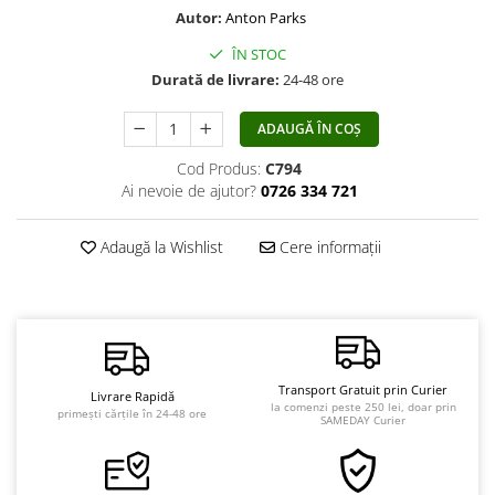
Autor:
Anton Parks
Vindecare
Povestiri
ÎN STOC
Durată de livrare:
24-48 ore
Relații de cuplu
Erotism
ADAUGĂ ÎN COȘ
Psihologie practică
Cod Produs:
C794
Ai nevoie de ajutor?
0726 334 721
Sexualitate
Lumea îngerilor
Adaugă la Wishlist
Cere informații
Seria Masaru Emoto
Inspiraţie divină
Îngeri
Vindecare spirituală
Transport Gratuit prin Curier
Viaţa de după moarte
Livrare Rapidă
la comenzi peste 250 lei, doar prin
primești cărțile în 24-48 ore
SAMEDAY Curier
Cristale
Supă de pui pentru suflet