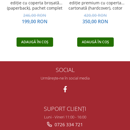
ediție cu coperta broșată
ediție premium cu coperta
(paperback), pachet complet
cartonată (hardcover), cotor
rotunjit, cusută, în cutie,
246,00 RON
420,00 RON
pachet complet
199,00 RON
350,00 RON
ADAUGĂ ÎN COȘ
ADAUGĂ ÎN COȘ
SOCIAL
Urmărește-ne în social media
SUPORT CLIENȚI
Luni - Vineri 11:00 - 16:00
0726 334 721