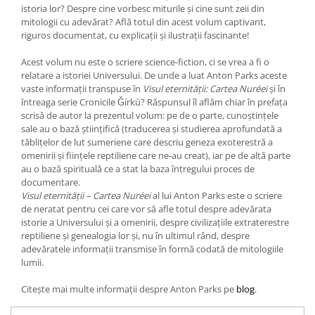
istoria lor? Despre cine vorbesc miturile și cine sunt zeii din
mitologii cu adevărat? Află totul din acest volum captivant,
riguros documentat, cu explicații și ilustrații fascinante!
Acest volum nu este o scriere science-fiction, ci se vrea a fi o
relatare a istoriei Universului. De unde a luat Anton Parks aceste
vaste informații transpuse în
Visul eternității: Cartea Nuréei
și în
întreaga serie Cronicile Ǧírkù? Răspunsul îl aflăm chiar în prefața
scrisă de autor la prezentul volum: pe de o parte, cunoștințele
sale au o bază științifică (traducerea și studierea aprofundată a
tăblițelor de lut sumeriene care descriu geneza exoterestră a
omenirii și ființele reptiliene care ne-au creat), iar pe de altă parte
au o bază spirituală ce a stat la baza întregului proces de
documentare.
Visul eternității – Cartea
Nuréei
al lui Anton Parks este o scriere
de neratat pentru cei care vor să afle totul despre adevărata
istorie a Universului și a omenirii, despre civilizațiile extraterestre
reptiliene și genealogia lor și, nu în ultimul rând, despre
adevăratele informații transmise în formă codată de mitologiile
lumii.
Citește mai multe informații despre Anton Parks pe
blog
.