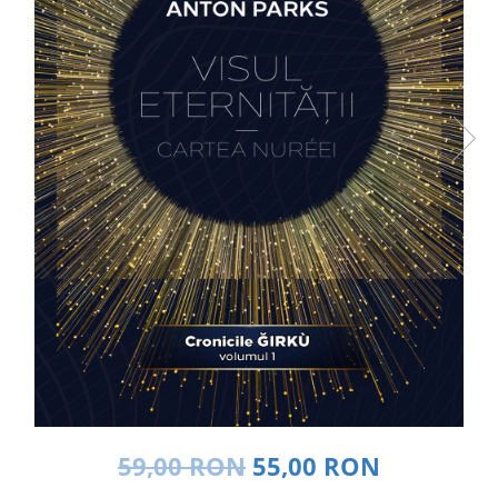
Dezvoltare personală
Astrologie
Știință
Seria Montauk
Mistere
Seria Chico Xavier
Seria Helena Blavatsky
Oracole
Sănătate
Umor
Ficțiune
Viata după moarte
Non-dualitate
Alimentație
59,00 RON
55,00 RON
Creștinism