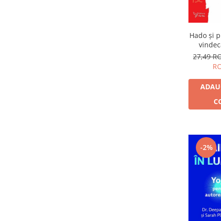
Yoga
Oracol
Spiritualitate şi ştiinţă
Hado şi p
vindec
Fără categorie
27,49 
Cunoaștere
R
ADAU
C
-2%