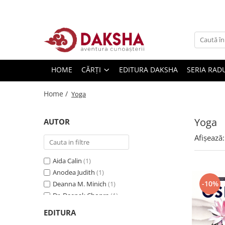
Cărți
Editura Daksha
HOME
CĂRȚI
EDITURA DAKSHA
SERIA RAD
Seria Radu Cinamar
Seria Anton Parks
Home /
Yoga
Seria David Icke
Seria Immanuel Velikovsky
Yoga
AUTOR
Dezvăluiri
Afișează:
Spiritualitate
Aida Calin
(1)
Extratereștrii
Anodea Judith
(1)
OZN
-10%
Deanna M. Minich
(1)
Transformare spirituală
Dr. Deepak Chopra
(1)
Iulia Roxana Oroviceanu
(1)
Psihologie
EDITURA
Julia Hatcher
(1)