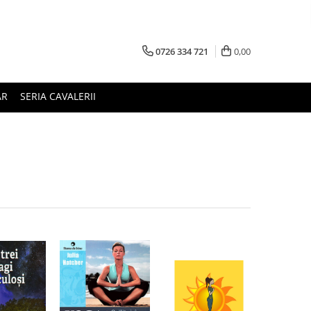
0726 334 721
0,00
AR
SERIA CAVALERII