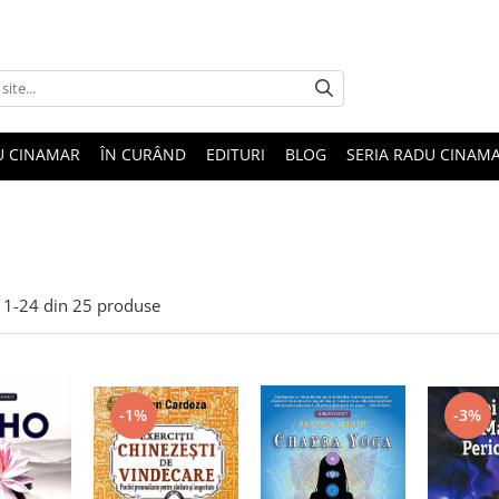
U CINAMAR
ÎN CURÂND
EDITURI
BLOG
SERIA RADU CINAM
1-
24
din
25
produse
-1%
-3%