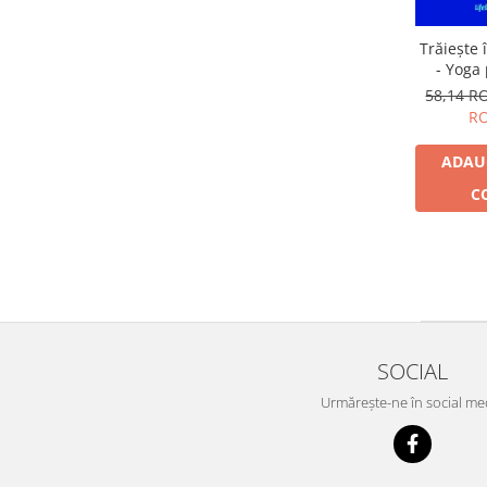
Trăiește 
- Yoga
autore
58,14 
R
ADAU
C
SOCIAL
Urmărește-ne în social me