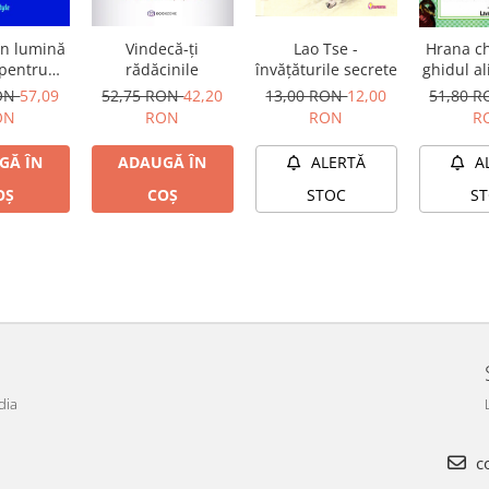
în lumină
Vindecă-ți
Lao Tse -
Hrana ch
 pentru
rădăcinile
învăţăturile secrete
ghidul a
alizare
care 
RON
57,09
52,75 RON
42,20
13,00 RON
12,00
51,80 
imbunata
ON
RON
RON
R
energeti
creati
GĂ ÎN
ADAUGĂ ÎN
ALERTĂ
A
deschid
vindeca
OȘ
COȘ
STOC
S
mintea s
dia
co