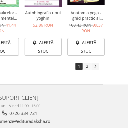
akrelor -
Autobiografia unui
Anatomia yoga -
limentelor
yoghin
ghid practic al
va pot
mişcărilor,
RON
41,44
52,86 RON
100,43 RON
99,37
ti nivelul
posturilor şi al
ON
RON
c, inspira
tehnicilor de
vitatea,
respiraţie
LERTĂ
ALERTĂ
ALERTĂ
 inima si
 trupul,
TOC
STOC
STOC
i spiritul
1
2
SUPORT CLIENȚI
Luni - Vineri 11:00 - 16:00
0726 334 721
menzi@edituradaksha.ro