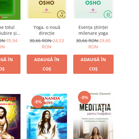
e totul
Yoga, o nouă
Esența științei
iubire şi
direcție
milenare yoga
ex
RON
35,94
30,66 RON
24,53
30,66 RON
29,60
ON
RON
RON
GĂ ÎN
ADAUGĂ ÎN
ADAUGĂ ÎN
OȘ
COȘ
COȘ
-8%
-8%