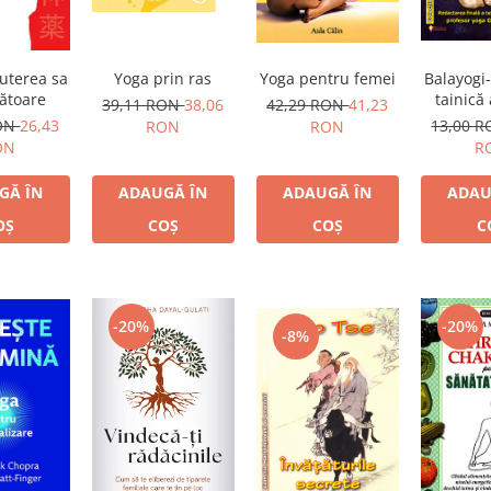
Yoga prin ras
uterea sa
Yoga pentru femei
Balayogi
ătoare
tainică 
39,11 RON
38,06
42,29 RON
41,23
RON
26,43
13,00 
RON
RON
ON
R
ADAUGĂ ÎN
GĂ ÎN
ADAUGĂ ÎN
ADAU
COȘ
OȘ
COȘ
C
-20%
-20%
-8%