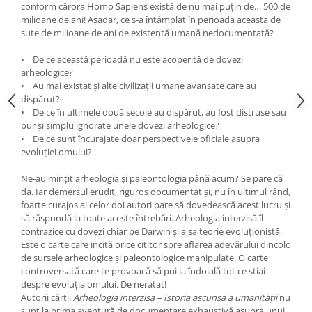
conform cărora Homo Sapiens există de nu mai puțin de… 500 de
milioane de ani! Așadar, ce s-a întâmplat în perioada aceasta de
sute de milioane de ani de existentă umană nedocumentată?
• De ce această perioadă nu este acoperită de dovezi
arheologice?
• Au mai existat și alte civilizații umane avansate care au
dispărut?
• De ce în ultimele două secole au dispărut, au fost distruse sau
pur și simplu ignorate unele dovezi arheologice?
• De ce sunt încurajate doar perspectivele oficiale asupra
evoluției omului?
Ne-au mințit arheologia și paleontologia până acum? Se pare că
da. Iar demersul erudit, riguros documentat și, nu în ultimul rând,
foarte curajos al celor doi autori pare să dovedească acest lucru și
să răspundă la toate aceste întrebări. Arheologia interzisă îl
contrazice cu dovezi chiar pe Darwin și a sa teorie evoluționistă.
Este o carte care incită orice cititor spre aflarea adevărului dincolo
de sursele arheologice și paleontologice manipulate. O carte
controversată care te provoacă să pui la îndoială tot ce știai
despre evoluția omului. De neratat!
Autorii cărții
Arheologia interzisă – Istoria ascunsă a umanității
nu
sunt la prima aventură de documentare exhaustivă asupra unui