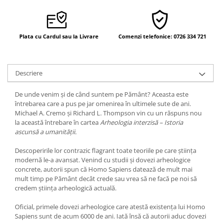
Yoga
Oracol
Spiritualitate şi ştiinţă
Plata cu Cardul sau la Livrare
Comenzi telefonice: 0726 334 721
Fără categorie
Cunoaștere
Descriere
De unde venim și de când suntem pe Pământ? Aceasta este
întrebarea care a pus pe jar omenirea în ultimele sute de ani.
Michael A. Cremo și Richard L. Thompson vin cu un răspuns nou
la această întrebare în cartea
Arheologia interzisă – Istoria
ascunsă a umanității.
Descoperirile lor contrazic flagrant toate teoriile pe care știința
modernă le-a avansat. Venind cu studii și dovezi arheologice
concrete, autorii spun că Homo Sapiens datează de mult mai
mult timp pe Pământ decât crede sau vrea să ne facă pe noi să
credem știința arheologică actuală.
Oficial, primele dovezi arheologice care atestă existența lui Homo
Sapiens sunt de acum 6000 de ani. Iată însă că autorii aduc dovezi