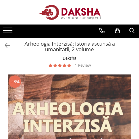
Cărți
Editura Daksha
Arheologia Interzisă: Istoria ascunsă a
Seria Radu Cinamar
umanității, 2 volume
Seria Anton Parks
Daksha
Seria David Icke
1 Review
Seria Immanuel Velikovsky
Dezvăluiri
-19%
Spiritualitate
Extratereștrii
OZN
Transformare spirituală
Psihologie