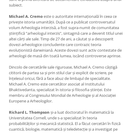
subiect.
Michael A. Cremo
este o autoritate internațională în ceea ce
privește istoria umanității. După ce a publicat controversatul
volum Arheologia interzisă, a fost supra-numit de comunitatea
științifică ”arheologul interzis”, sintagmă care a devenit titlul unei
altei cărți ale sale. Timp de 27 de ani, a căutat și a descoperit
dovezi arheologice concludente care contrazic teoria
evoluționistă darwiniană. Aceste dovezi sunt activ contestate de
arheologii de masă din toată lumea, iscând controverse aprinse.
Dincolo de cercetările sale riguroase, Michael A. Cremo câștigă
cititorii de partea sa și prin stilul clar și explicit de scriere, pe
înțelesul oricui, fără a face abuz de limbajul de specialitate.
Michael A. Cremo este cercetător asociat al Institutului
Bhaktivedanta, specializat în istoria și filosofia științei. Este
membru al Congresului Mondial de Arheologie și al Asociației
Europene a Arheologilor.
Richard L. Thompson
și-a luat doctoratul în matematică la
Universitatea Cornell, unde s-a specializat în teoria
probabilităților și mecanică statistică. El a făcut cercetări în fizică
cuantică, biologie, matematică și teledetecție și a investigat pe