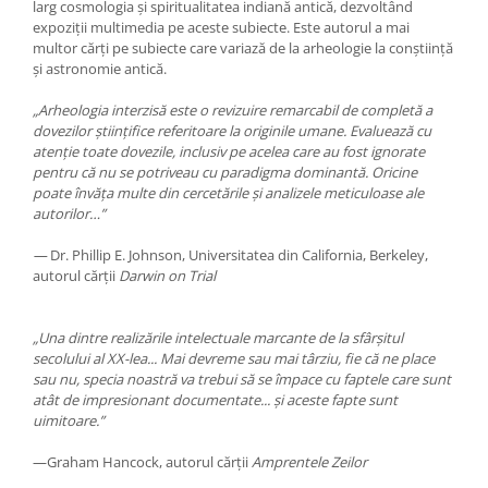
larg cosmologia și spiritualitatea indiană antică, dezvoltând
expoziții multimedia pe aceste subiecte. Este autorul a mai
multor cărți pe subiecte care variază de la arheologie la conștiință
și astronomie antică.
„Arheologia interzisă este o revizuire remarcabil de completă a
dovezilor științifice referitoare la originile umane. Evaluează cu
atenție toate dovezile, inclusiv pe acelea care au fost ignorate
pentru că nu se potriveau cu paradigma dominantă. Oricine
poate învăța multe din cercetările și analizele meticuloase ale
autorilor…”
—
Dr. Phillip E. Johnson, Universitatea din California, Berkeley,
autorul cărții
Darwin on Trial
„Una dintre realizările intelectuale marcante de la sfârșitul
secolului al XX-lea... Mai devreme sau mai târziu, fie că ne place
sau nu, specia noastră va trebui să se împace cu faptele care sunt
atât de impresionant documentate... și aceste fapte sunt
uimitoare.”
—Graham Hancock, autorul cărții
Amprentele Zeilor