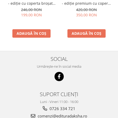
- ediție cu coperta broșată
- ediție premium cu coperta
(paperback), pachet
cartonată (hardcover), cotor
246,00 RON
420,00 RON
complet
rotunjit, cusută, în cutie,
199,00 RON
350,00 RON
pachet complet
ADAUGĂ ÎN COȘ
ADAUGĂ ÎN COȘ
SOCIAL
Urmărește-ne în social media
SUPORT CLIENȚI
Luni - Vineri 11:00 - 16:00
0726 334 721
comenzi@edituradaksha.ro