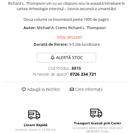
Richard L. Thompson vin cu un răspuns nou la această întrebare în
Vindecare
cartea
Arheologia interzisă – Istoria ascunsă a umanității.
Povestiri
Doua volume ce însumează peste 1000 de pagini.
Relații de cuplu
Autor:
Michael A. Cremo
Richard L. Thompson
Erotism
STOC EPUIZAT
Psihologie practică
Durată de livrare:
3-5 zile lucrătoare
Sexualitate
ALERTĂ STOC
Lumea îngerilor
Cod Produs:
8815
Seria Masaru Emoto
Ai nevoie de ajutor?
0726 334 721
Inspiraţie divină
Îngeri
Adaugă la Wishlist
Cere informații
Vindecare spirituală
Viaţa de după moarte
Cristale
Transport Gratuit prin Curier
Supă de pui pentru suflet
Livrare Rapidă
la comenzi peste 250 lei, doar prin
primești cărțile în 24-48 ore
SAMEDAY Curier