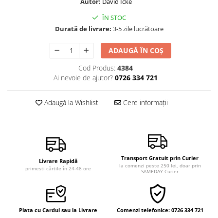
Autor:
David Icke
Vindecare
ÎN STOC
Povestiri
Durată de livrare:
3-5 zile lucrătoare
Relații de cuplu
ADAUGĂ ÎN COȘ
Erotism
Cod Produs:
4384
Psihologie practică
Ai nevoie de ajutor?
0726 334 721
Sexualitate
Lumea îngerilor
Adaugă la Wishlist
Cere informații
Seria Masaru Emoto
Inspiraţie divină
Îngeri
Transport Gratuit prin Curier
Vindecare spirituală
Livrare Rapidă
la comenzi peste 250 lei, doar prin
primești cărțile în 24-48 ore
SAMEDAY Curier
Viaţa de după moarte
Cristale
Supă de pui pentru suflet
Plata cu Cardul sau la Livrare
Comenzi telefonice: 0726 334 721