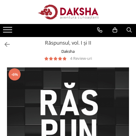
Cărți
Editura Daksha
Răspunsul, vol. I și II
Seria Radu Cinamar
Daksha
Seria Anton Parks
4 Review-uri
Seria David Icke
Seria Immanuel Velikovsky
-6%
Dezvăluiri
Spiritualitate
Extratereștrii
OZN
Transformare spirituală
Psihologie