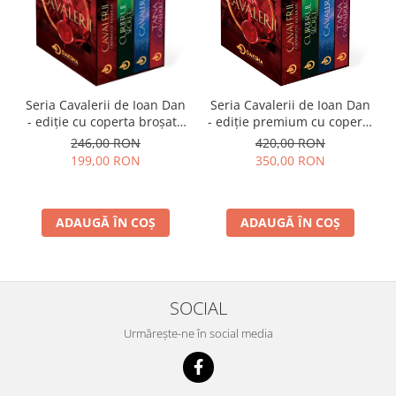
Seria Cavalerii de Ioan Dan
Seria Cavalerii de Ioan Dan
- ediție cu coperta broșată
- ediție premium cu coperta
(paperback), pachet
cartonată (hardcover), cotor
246,00 RON
420,00 RON
complet
rotunjit, cusută, în cutie,
199,00 RON
350,00 RON
pachet complet
ADAUGĂ ÎN COȘ
ADAUGĂ ÎN COȘ
SOCIAL
Urmărește-ne în social media