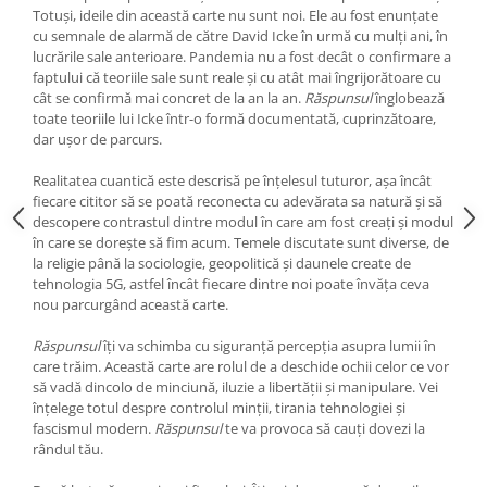
Totuși, ideile din această carte nu sunt noi. Ele au fost enunțate
cu semnale de alarmă de către David Icke în urmă cu mulți ani, în
lucrările sale anterioare. Pandemia nu a fost decât o confirmare a
faptului că teoriile sale sunt reale și cu atât mai îngrijorătoare cu
cât se confirmă mai concret de la an la an.
Răspunsul
înglobează
toate teoriile lui Icke într-o formă documentată, cuprinzătoare,
dar ușor de parcurs.
Realitatea cuantică este descrisă pe înțelesul tuturor, așa încât
fiecare cititor să se poată reconecta cu adevărata sa natură și să
descopere contrastul dintre modul în care am fost creați și modul
în care se dorește să fim acum. Temele discutate sunt diverse, de
la religie până la sociologie, geopolitică și daunele create de
tehnologia 5G, astfel încât fiecare dintre noi poate învăța ceva
nou parcurgând această carte.
Răspunsul
îți va schimba cu siguranță percepția asupra lumii în
care trăim. Această carte are rolul de a deschide ochii celor ce vor
să vadă dincolo de minciună, iluzie a libertății și manipulare. Vei
înțelege totul despre controlul minții, tirania tehnologiei și
fascismul modern.
Răspunsul
te va provoca să cauți dovezi la
rândul tău.