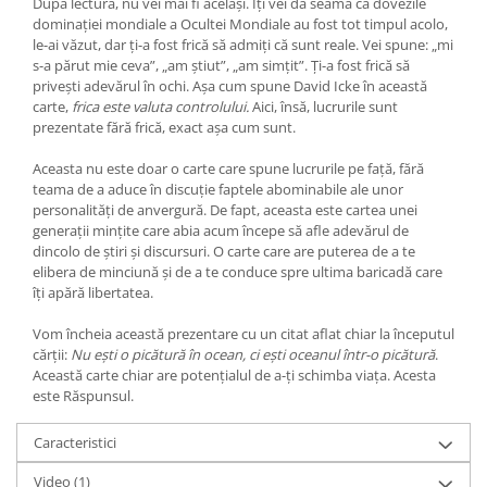
După lectură, nu vei mai fi același. Îți vei da seama că dovezile
dominației mondiale a Ocultei Mondiale au fost tot timpul acolo,
le-ai văzut, dar ți-a fost frică să admiți că sunt reale. Vei spune: „mi
s-a părut mie ceva”, „am știut”, „am simțit”. Ți-a fost frică să
privești adevărul în ochi. Așa cum spune David Icke în această
carte,
frica este valuta controlului.
Aici, însă, lucrurile sunt
prezentate fără frică, exact așa cum sunt.
Aceasta nu este doar o carte care spune lucrurile pe față, fără
teama de a aduce în discuție faptele abominabile ale unor
personalități de anvergură. De fapt, aceasta este cartea unei
generații mințite care abia acum începe să afle adevărul de
dincolo de știri și discursuri. O carte care are puterea de a te
elibera de minciună și de a te conduce spre ultima baricadă care
îți apără libertatea.
Vom încheia această prezentare cu un citat aflat chiar la începutul
cărții:
Nu ești o picătură în ocean, ci ești oceanul într-o picătură
.
Această carte chiar are potențialul de a-ți schimba viața. Acesta
este Răspunsul.
Caracteristici
Video
(1)