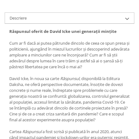
Yoga
Oracol
Descriere
Spiritualitate şi ştiinţă
Fără categorie
Răspunsul oferit de David Icke unei generații mințite
Cunoaștere
Cum ar fi dacă ai putea pătrunde dincolo de ceea ce spun presa și
politicienii, ajungând în miezul lucrurilor și descoperind adevărata
amploare a minciunilor care ne înconjoară? Cum ar fi să știi
adevărul despre lumea în care trăim și astfel să ai o șansă să-ți
păstrezi libertatea pe care încă o mai ai?
David Icke, în noua sa carte
Răspunsul,
disponibilă la Editura
Daksha, ne oferă perspective documentate, însoțite de dovezi
concrete și nume reale, îndreptate spre problemele cu care
generația noastră se confruntă: globalizarea, controlul generalizat
al populației, accesul limitat la sănătate, pandemia Covid-19. Ce
se întâmplă cu adevărat dincolo de cortinele proiectate în presă?
Cine și de ce a creat criza sanitară din pandemie? Care e scopul
final al acestor experimente asupra populației?
Cartea
Răspunsul
a fost scrisă și publicată în anul 2020, atunci
când impactul pandemiei și lockdown-urilor era puternic resimțit.