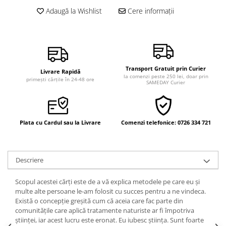
Vindecare
Adaugă la Wishlist
Cere informații
Povestiri
Relații de cuplu
Erotism
Transport Gratuit prin Curier
Psihologie practică
Livrare Rapidă
la comenzi peste 250 lei, doar prin
primești cărțile în 24-48 ore
SAMEDAY Curier
Sexualitate
Lumea îngerilor
Seria Masaru Emoto
Plata cu Cardul sau la Livrare
Comenzi telefonice: 0726 334 721
Inspiraţie divină
Îngeri
Descriere
Vindecare spirituală
Viaţa de după moarte
Scopul acestei cărți este de a vă explica metodele pe care eu și
multe alte persoane le-am folosit cu succes pentru a ne vindeca.
Cristale
Există o concepție greșită cum că aceia care fac parte din
comunitățile care aplică tratamente naturiste ar fi împotriva
Supă de pui pentru suflet
științei, iar acest lucru este eronat. Eu iubesc ştiinţa. Sunt foarte