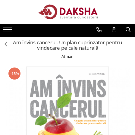
Cărți
Editura Daksha
Am învins cancerul. Un plan cuprinzător pentru
Seria Radu Cinamar
vindecare pe cale naturală
Seria Anton Parks
Atman
Seria David Icke
Seria Immanuel Velikovsky
-15%
Dezvăluiri
Spiritualitate
Extratereștrii
OZN
Transformare spirituală
Psihologie