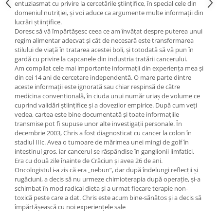
Yoga
entuziasmat cu privire la cercetările științifice, în special cele din
domeniul nutriției, și voi aduce ca argumente multe informații din
Oracol
lucrări științifice.
Doresc să vă împărtășesc ceea ce am învățat despre puterea unui
Spiritualitate şi ştiinţă
regim alimentar adecvat și cât de necesară este transformarea
Fără categorie
stilului de viață în tratarea acestei boli, și totodată să vă pun în
gardă cu privire la capcanele din industria tratării cancerului.
Cunoaștere
Am compilat cele mai importante informații din experiența mea și
din cei 14 ani de cercetare independentă. O mare parte dintre
aceste informații este ignorată sau chiar respinsă de către
medicina convențională, în ciuda unui număr uriaș de volume ce
cuprind validări științifice și a dovezilor empirice. După cum veți
vedea, cartea este bine documentată și toate informațiile
transmise pot fi supuse unor alte investigații personale. În
decembrie 2003, Chris a fost diagnosticat cu cancer la colon în
stadiul IIIc. Avea o tumoare de mărimea unei mingi de golf în
intestinul gros, iar cancerul se răspândise în ganglionii limfatici.
Era cu două zile înainte de Crăciun și avea 26 de ani.
Oncologistul i-a zis că era „nebun”, dar după îndelungi reflecții și
rugăciuni, a decis să nu urmeze chimioterapia după operație, și-a
schimbat în mod radical dieta și a urmat fiecare terapie non-
toxică peste care a dat. Chris este acum bine-sănătos și a decis să
împărtășească cu noi experiențele sale