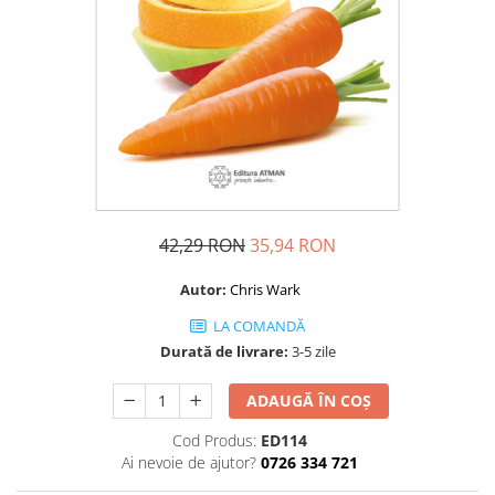
Dezvoltare personală
Astrologie
Știință
Seria Montauk
Mistere
Seria Chico Xavier
Seria Helena Blavatsky
Oracole
42,29 RON
35,94 RON
Sănătate
Autor:
Chris Wark
Umor
LA COMANDĂ
Ficțiune
Durată de livrare:
3-5 zile
Viata după moarte
ADAUGĂ ÎN COȘ
Non-dualitate
Cod Produs:
ED114
Alimentație
Ai nevoie de ajutor?
0726 334 721
Creștinism