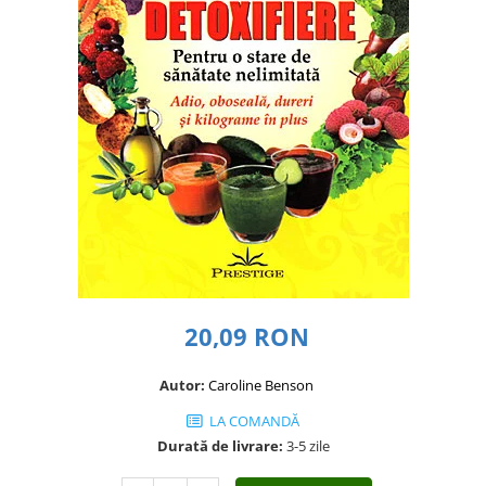
Dezvoltare personală
Astrologie
Știință
Seria Montauk
Mistere
Seria Chico Xavier
Seria Helena Blavatsky
Oracole
Sănătate
Umor
20,09 RON
Ficțiune
Viata după moarte
Autor:
Caroline Benson
Non-dualitate
LA COMANDĂ
Alimentație
Durată de livrare:
3-5 zile
Creștinism