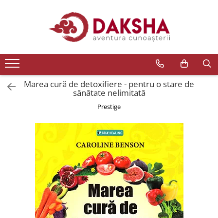
Cărți
Editura Daksha
Seria Radu Cinamar
Seria Anton Parks
Marea cură de detoxifiere - pentru o stare de
sănătate nelimitată
Seria David Icke
Prestige
Seria Immanuel Velikovsky
Dezvăluiri
Spiritualitate
Extratereștrii
OZN
Transformare spirituală
Psihologie