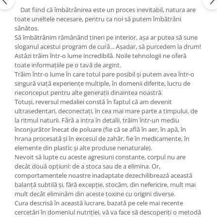
Yoga
Dat fiind că îmbătrânirea este un proces inevitabil, natura are
Oracol
toate uneltele necesare, pentru ca noi să putem îmbătrâni
sănătos.
Spiritualitate şi ştiinţă
Să îmbătrânim rămânând tineri pe interior, aşa ar putea să sune
sloganul acestui program de cură... Aşadar, să purcedem la drum!
Fără categorie
Astăzi trăim într-o lume incredibilă. Noile tehnologii ne oferă
Cunoaștere
toate informaţiile pe o tavă de argint.
Trăim într-o lume în care totul pare posibil şi putem avea într-o
singură viaţă experienţe multiple, în domenii diferite, lucru de
neconceput pentru alte generaţii dinaintea noastră.
Totuşi, reversul medaliei constă în faptul că am devenit
ultrasedentari, deconectaţi, în cea mai mare parte a timpului, de
la ritmul naturii. Fără a intra în detalii, trăim într-un mediu
înconjurător înecat de poluare (fie că se află în aer, în apă, în
hrana procesată şi în excesul de zahăr, fie în medicamente, în
elemente din plastic şi alte produse nenaturale).
Nevoit să lupte cu aceste agresiuni constante, corpul nu are
decât două opţiuni: de a stoca sau de a elimina. Or,
comportamentele noastre inadaptate dezechilibrează această
balanţă subtilă şi, fără excepţie, stocăm, din nefericire, mult mai
mult decât eliminăm din aceste toxine cu origini diverse.
Cura descrisă în această lucrare, bazată pe cele mai recente
cercetări în domeniul nutriţiei, vă va face să descoperiţi o metodă