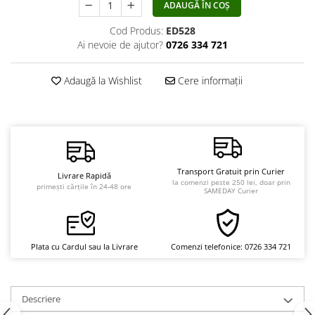
ADAUGĂ ÎN COȘ
Vindecare
Cod Produs:
ED528
Povestiri
Ai nevoie de ajutor?
0726 334 721
Relații de cuplu
Erotism
Adaugă la Wishlist
Cere informații
Psihologie practică
Sexualitate
Lumea îngerilor
Seria Masaru Emoto
Transport Gratuit prin Curier
Livrare Rapidă
la comenzi peste 250 lei, doar prin
Inspiraţie divină
primești cărțile în 24-48 ore
SAMEDAY Curier
Îngeri
Vindecare spirituală
Plata cu Cardul sau la Livrare
Comenzi telefonice: 0726 334 721
Viaţa de după moarte
Cristale
Supă de pui pentru suflet
Descriere