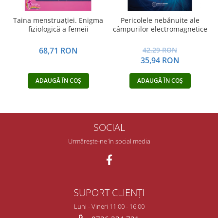
Taina menstruației. Enigma
Pericolele nebănuite ale
fiziologică a femeii
câmpurilor electromagnetice
c
68,71 RON
42,29 RON
35,94 RON
ADAUGĂ ÎN COȘ
ADAUGĂ ÎN COȘ
SOCIAL
Urmărește-ne în social media
SUPORT CLIENȚI
Luni - Vineri 11:00 - 16:00