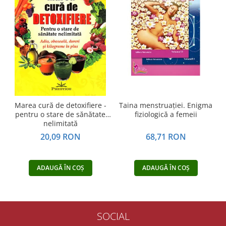
Marea cură de detoxifiere -
Taina menstruației. Enigma
pentru o stare de sănătate
fiziologică a femeii
c
nelimitată
20,09 RON
68,71 RON
ADAUGĂ ÎN COȘ
ADAUGĂ ÎN COȘ
SOCIAL