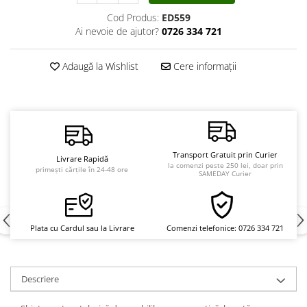
Vindecare
Cod Produs:
ED559
Ai nevoie de ajutor?
0726 334 721
Povestiri
Relații de cuplu
Adaugă la Wishlist
Cere informații
Erotism
Psihologie practică
Sexualitate
Lumea îngerilor
Transport Gratuit prin Curier
Livrare Rapidă
Seria Masaru Emoto
la comenzi peste 250 lei, doar prin
primești cărțile în 24-48 ore
SAMEDAY Curier
Inspiraţie divină
Îngeri
Vindecare spirituală
Plata cu Cardul sau la Livrare
Comenzi telefonice: 0726 334 721
Viaţa de după moarte
Cristale
Descriere
Supă de pui pentru suflet