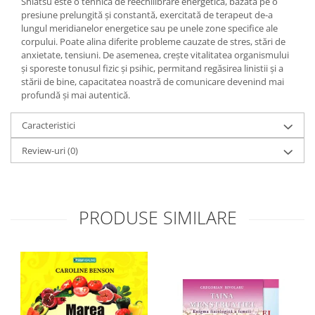
Shiatsu este o tehnică de reechilibrare energetică, bazată pe o
Yoga
presiune prelungită şi constantă, exercitată de terapeut de-a
Oracol
lungul meridianelor energetice sau pe unele zone specifice ale
corpului. Poate alina diferite probleme cauzate de stres, stări de
Spiritualitate şi ştiinţă
anxietate, tensiuni. De asemenea, creşte vitalitatea organismului
Fără categorie
şi sporeste tonusul fizic şi psihic, permitand regăsirea linistii şi a
stării de bine, capacitatea noastră de comunicare devenind mai
Cunoaștere
profundă şi mai autentică.
Caracteristici
Review-uri
(0)
PRODUSE SIMILARE