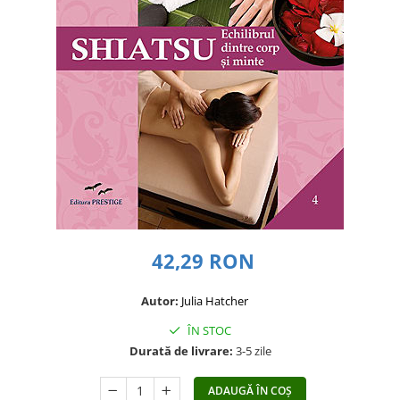
Dezvoltare personală
Astrologie
Știință
Seria Montauk
Mistere
Seria Chico Xavier
Seria Helena Blavatsky
Oracole
Sănătate
Umor
42,29 RON
Ficțiune
Autor:
Julia Hatcher
Viata după moarte
ÎN STOC
Non-dualitate
Durată de livrare:
3-5 zile
Alimentație
Creștinism
ADAUGĂ ÎN COȘ