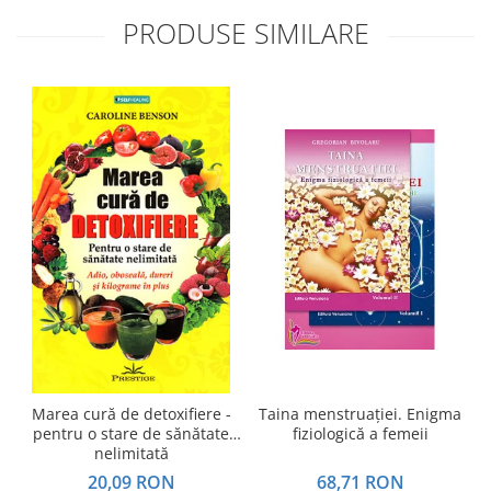
PRODUSE SIMILARE
Marea cură de detoxifiere -
Taina menstruației. Enigma
pentru o stare de sănătate
fiziologică a femeii
c
nelimitată
20,09 RON
68,71 RON