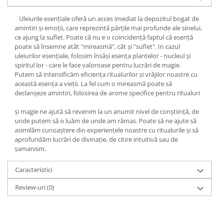
Yoga
Oracol
Uleiurile esenţiale oferă un acces imediat la depozitul bogat de
amintiri şi emoţii, care reprezintă părţile mai profunde ale sinelui,
Spiritualitate şi ştiinţă
ce ajung la suflet. Poate că nu e o coincidenţă faptul că esenţă
poate să însemne atât "mireasmă", cât şi "suflet". In cazul
Fără categorie
uleiurilor esenţiale, folosim însăşi esenţa plantelor - nucleul şi
Cunoaștere
spiritul lor - care le face valoroase pentru lucrări de magie.
Putem să intensificăm eficienţa ritualurilor şi vrăjilor noastre cu
această esenţa a vieţii. La fel cum o mireasmă poate să
declanşeze amintiri, folosirea de arome specifice pentru ritualuri
şi magie ne ajută să revenim la un anumit nivel de conştiinţă, de
unde putem să o luăm de unde am rămas. Poate să ne ajute să
asimilăm cunoaştere din experienţele noastre cu ritualurile şi să
aprofundăm lucrări de divinaţie, de citire intuitivă sau de
şamanism.
Caracteristici
Review-uri
(0)