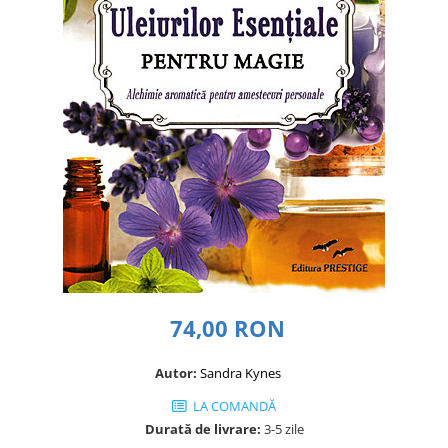
Dezvoltare personală
Astrologie
Știință
Seria Montauk
Mistere
Seria Chico Xavier
Seria Helena Blavatsky
Oracole
Sănătate
Umor
Ficțiune
74,00 RON
Viata după moarte
Non-dualitate
Autor:
Sandra Kynes
Alimentație
LA COMANDĂ
Durată de livrare:
3-5 zile
Creștinism