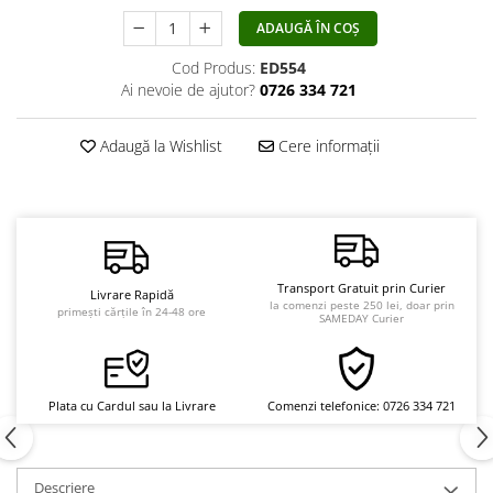
Vindecare
ADAUGĂ ÎN COȘ
Povestiri
Cod Produs:
ED554
Relații de cuplu
Ai nevoie de ajutor?
0726 334 721
Erotism
Adaugă la Wishlist
Cere informații
Psihologie practică
Sexualitate
Lumea îngerilor
Seria Masaru Emoto
Transport Gratuit prin Curier
Inspiraţie divină
Livrare Rapidă
la comenzi peste 250 lei, doar prin
primești cărțile în 24-48 ore
SAMEDAY Curier
Îngeri
Vindecare spirituală
Viaţa de după moarte
Plata cu Cardul sau la Livrare
Comenzi telefonice: 0726 334 721
Cristale
Supă de pui pentru suflet
Descriere