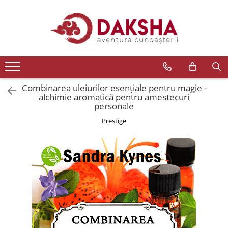
Cărți
Editura Daksha
Seria Radu Cinamar
Seria Anton Parks
Combinarea uleiurilor esenţiale pentru magie -
alchimie aromatică pentru amestecuri
Seria David Icke
personale
Seria Immanuel Velikovsky
Prestige
Dezvăluiri
Spiritualitate
Extratereștrii
OZN
Transformare spirituală
Psihologie