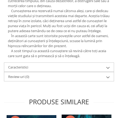
cutrecerea timpului, din cauza dezastrelor, a distrugerii sale sau a
Yoga
morţii celor care o deţineau.
Oracol
Cunoaşterea era rezervată numai câtorva aleşi, care-şi dedicau
vieţile studiului şi transmiterii acesteia mai departe. Aceştia trăiau
Spiritualitate şi ştiinţă
retraşi în zone izolate, căci deţinerea unei astfel de cunoaşteri le
Fără categorie
punea viaţa în pericol. Mulţi au fost ucişi din cauza ei, cei aflaţi la
putere adesea temându-se de ceea ce ei nu puteau înţelege.
Cunoaștere
În această carte sunt istorisite poveştile unor astfel de oameni,
deţinători ai cunoaşterii şi înţelepciunii, scoase la lumină prin
hipnoza reîncarnărilor lor din prezent.
A sosit timpul ca această cunoaştere să revină către toţi aceia
care sunt gata să o primească şi să o înţeleagă.
Caracteristici
Review-uri
(0)
PRODUSE SIMILARE