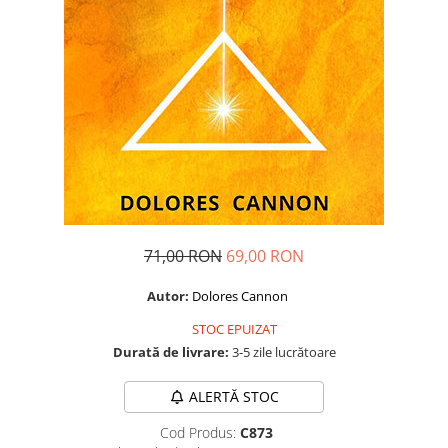
Dezvoltare personală
Astrologie
Știință
Seria Montauk
Mistere
Seria Chico Xavier
Seria Helena Blavatsky
Oracole
Sănătate
71,00 RON
69,00 RON
Umor
Autor:
Dolores Cannon
Ficțiune
STOC EPUIZAT
Viata după moarte
Durată de livrare:
3-5 zile lucrătoare
Non-dualitate
ALERTĂ STOC
Alimentație
Cod Produs:
C873
Creștinism