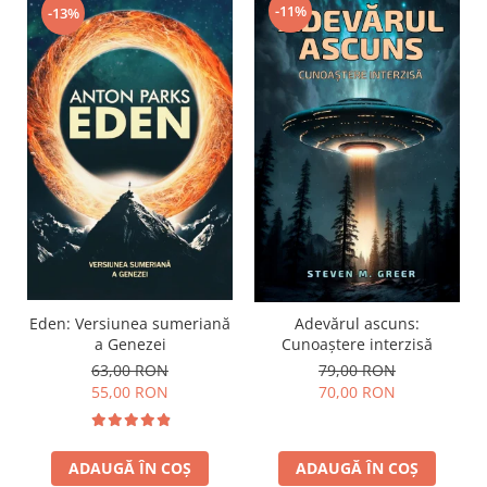
-11%
-13%
Eden: Versiunea sumeriană
Adevărul ascuns:
a Genezei
Cunoaștere interzisă
63,00 RON
79,00 RON
55,00 RON
70,00 RON
ADAUGĂ ÎN COȘ
ADAUGĂ ÎN COȘ