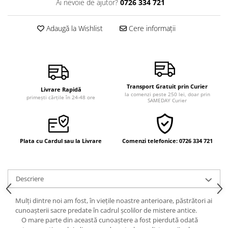
Ai nevoie de ajutor?
0726 334 721
Vindecare
Povestiri
Adaugă la Wishlist
Cere informații
Relații de cuplu
Erotism
Psihologie practică
Transport Gratuit prin Curier
Sexualitate
Livrare Rapidă
la comenzi peste 250 lei, doar prin
primești cărțile în 24-48 ore
SAMEDAY Curier
Lumea îngerilor
Seria Masaru Emoto
Inspiraţie divină
Plata cu Cardul sau la Livrare
Comenzi telefonice: 0726 334 721
Îngeri
Vindecare spirituală
Descriere
Viaţa de după moarte
Cristale
Mulţi dintre noi am fost, în vieţile noastre anterioare, păstrători ai
cunoaşterii sacre predate în cadrul şcolilor de mistere antice.
Supă de pui pentru suflet
O mare parte din această cunoaştere a fost pierdută odată