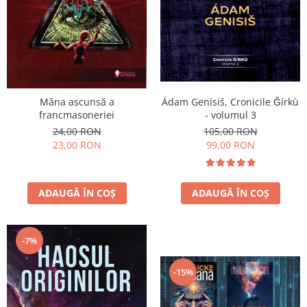
Ádam Genisiš, Cronicile Ǧírkù
Mâna ascunsă a
- volumul 3
francmasoneriei
105,00 RON
24,00 RON
99,00 RON
23,00 RON
ADAUGĂ ÎN COȘ
ADAUGĂ ÎN COȘ
-7%
-15%