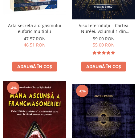
Arta secretă a orgasmului
Visul eternității – Cartea
euforic multiplu
Nuréei, volumul 1 din
Cronicile Ǧírkù
47,57 RON
59,00 RON
46,51 RON
55,00 RON
ADAUGĂ ÎN COȘ
ADAUGĂ ÎN COȘ
-4%
-6%