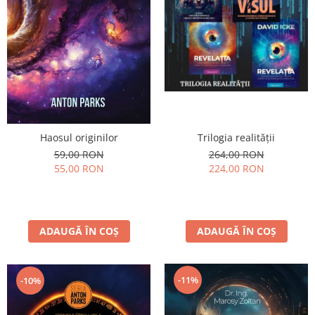
Haosul originilor
Trilogia realității
59,00 RON
264,00 RON
55,00 RON
224,00 RON
ADAUGĂ ÎN COȘ
ADAUGĂ ÎN COȘ
-11%
-10%