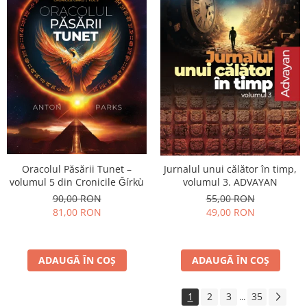
Oracolul Păsării Tunet –
Jurnalul unui călător în timp,
volumul 5 din Cronicile Ǧírkù
volumul 3. ADVAYAN
90,00 RON
55,00 RON
81,00 RON
49,00 RON
ADAUGĂ ÎN COȘ
ADAUGĂ ÎN COȘ
1
2
3
35
...