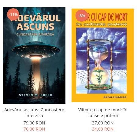
-11%
-8%
Adevărul ascuns: Cunoaștere
Viitor cu cap de mort: în
interzisă
culisele puterii
79,00 RON
37,00 RON
70,00 RON
34,00 RON