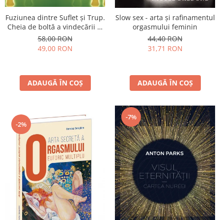
Fuziunea dintre Suflet și Trup.
Slow sex - arta şi rafinamentul
Cheia de boltă a vindecării și
orgasmului feminin
transformării spirituale
58,00 RON
44,40 RON
49,00 RON
31,71 RON
ADAUGĂ ÎN COȘ
ADAUGĂ ÎN COȘ
-7%
-2%