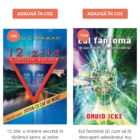
ADAUGĂ ÎN COȘ
ADAUGĂ ÎN COȘ
-10%
-9%
12 zile: o inițiere secretă în
Eul fantomă (Și cum să îți
tărâmul tainic al zeilor
descoperi adevăratul eu)