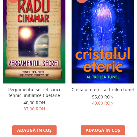
Pergamentul secret: cinci
Cristalul eteric: al treilea tunel
tehnici inițiatice tibetane
55,00 RON
40,00 RON
49,00 RON
37,00 RON
ADAUGĂ ÎN COȘ
ADAUGĂ ÎN COȘ