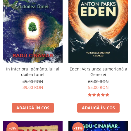
În interiorul pământului: al
Eden: Versiunea sumeriană a
doilea tunel
Genezei
45,00 RON
63,00 RON
39,00 RON
55,00 RON
ADAUGĂ ÎN COȘ
ADAUGĂ ÎN COȘ
-8%
-11%