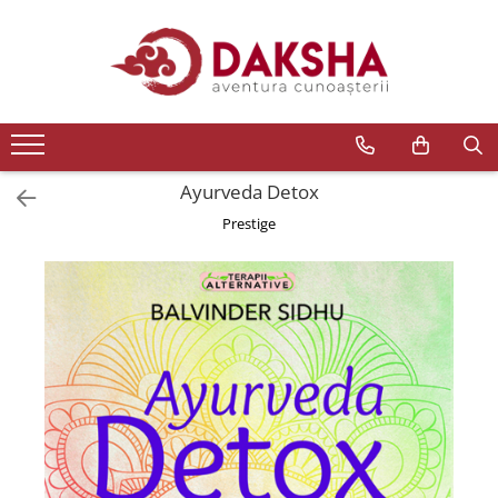
Cărți
Editura Daksha
Seria Radu Cinamar
Seria Anton Parks
Ayurveda Detox
Seria David Icke
Prestige
Seria Immanuel Velikovsky
Dezvăluiri
Spiritualitate
Extratereștrii
OZN
Transformare spirituală
Psihologie