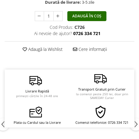
Durată de livrare:
3-5 zile
Vindecare
Povestiri
ADAUGĂ ÎN COȘ
Relații de cuplu
Cod Produs:
C726
Ai nevoie de ajutor?
0726 334 721
Erotism
Psihologie practică
Adaugă la Wishlist
Cere informații
Sexualitate
Lumea îngerilor
Seria Masaru Emoto
Inspiraţie divină
Transport Gratuit prin Curier
Livrare Rapidă
Îngeri
la comenzi peste 250 lei, doar prin
primești cărțile în 24-48 ore
SAMEDAY Curier
Vindecare spirituală
Viaţa de după moarte
Cristale
Plata cu Cardul sau la Livrare
Comenzi telefonice: 0726 334 721
Supă de pui pentru suflet