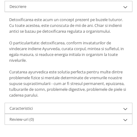
Yoga
Descriere
Oracol
Detoxificarea este acum un concept prezent pe buzele tuturor.
Spiritualitate şi ştiinţă
Cu toate acestea, este cunoscuta de mii de ani. Chiar si indienii
Fără categorie
antici se bazau pe detoxificarea regulata a organismului.
Cunoaștere
O particularitate: detoxificarea, conform invataturilor de
vindecare indiene Ayurveda, curata corpul, mintea si sufletul, in
egala masura, si readuce energia initiala in organism la toate
nivelurile.
Curatarea ayurvedica este solutia perfecta pentru multe dintre
problemele fizice si mentale determinate de vremurile noastre
supuse suprastimularii - cum ar fi stresul permanent, epuizarea,
tulburarile de somn, problemele digestive, problemele de piele si
caderea parului.
Caracteristici
Review-uri
(0)