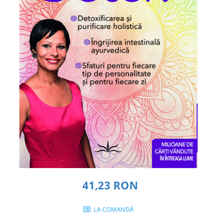
Dezvoltare personală
Astrologie
Știință
Seria Montauk
Mistere
Seria Chico Xavier
Seria Helena Blavatsky
Oracole
Sănătate
Umor
Ficțiune
Viata după moarte
Non-dualitate
41,23 RON
Alimentație
LA COMANDĂ
Creștinism