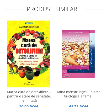
PRODUSE SIMILARE
Marea cură de detoxifiere -
Taina menstruației. Enigma
pentru o stare de sănătate
fiziologică a femeii
c
nelimitată
20,09 RON
68,71 RON