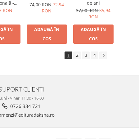
de ani
ională -
74,00 RON
72,94
a #1 a
37,00 RON
35,94
43 RON
RON
ilor cu
RON
subtilă -
 a treia
ADAUGĂ ÎN
GĂ ÎN
ADAUGĂ ÎN
COȘ
OȘ
COȘ
1
2
3
4
SUPORT CLIENȚI
Luni - Vineri 11:00 - 16:00
0726 334 721
menzi@edituradaksha.ro