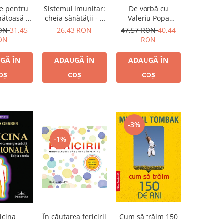
ie pentru
Sistemul imunitar:
De vorbă cu
nătoasă -
cheia sănătăţii - o
Valeriu Popa
 naturale
abordare holistică
despre sănătate şi
RON
31,45
26,43 RON
47,57 RON
40,44
viaţă - conţine DVD
ON
RON
GĂ ÎN
ADAUGĂ ÎN
ADAUGĂ ÎN
OȘ
COȘ
COȘ
-3%
-1%
Cum să trăim 150
icina
În căutarea fericirii