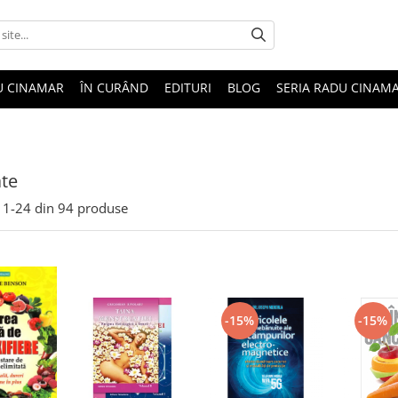
U CINAMAR
ÎN CURÂND
EDITURI
BLOG
SERIA RADU CINAM
te
1-
24
din
94
produse
-15%
-15%