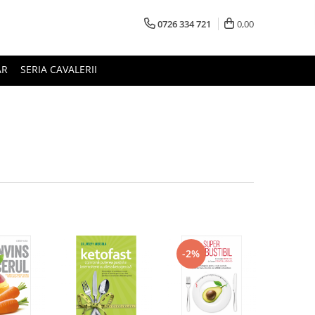
0726 334 721
0,00
AR
SERIA CAVALERII
-2%