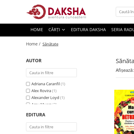
Cărți
HOME
CĂRȚI
EDITURA DAKSHA
SERIA RAD
Editura Daksha
Seria Radu Cinamar
Home /
Sănătate
Seria Anton Parks
Sănăta
Seria David Icke
AUTOR
Seria Immanuel Velikovsky
Afișează:
Dezvăluiri
Adriana Caranfil
(1)
Spiritualitate
Alex Rovira
(1)
Extratereștrii
Alexander Loyd
(1)
Amy Myers
(2)
OZN
Ana-Maria Beșliu
(1)
EDITURA
Transformare spirituală
Anca Geantă
(1)
Psihologie
Andreea Diaconu
(1)
Anne Ornish
(1)