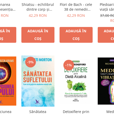
narea
Shiatsu - echilibrul
Flori de Bach - cele
Pledoar
 esenţiale
dintre corp şi
38 de remedii
viaţă să
magie -
minte
pentru suflet
remedii
0 RON
42,29 RON
42,29 RON
37,00 
aromatică
R
mestecuri
onale
GĂ ÎN
ADAUGĂ ÎN
ADAUGĂ ÎN
ADAU
OȘ
COȘ
COȘ
C
-9%
-1%
pciunea
Sănătatea
Detoxifiere prin
Med