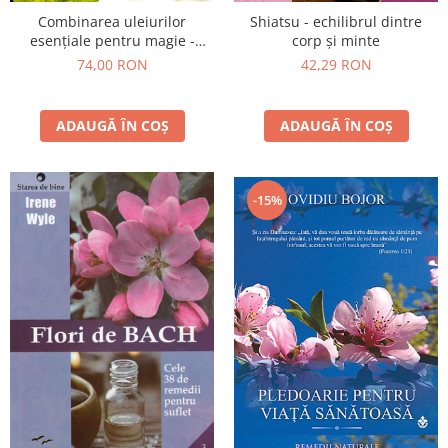
Combinarea uleiurilor
Shiatsu - echilibrul dintre
esenţiale pentru magie -
corp şi minte
alchimie aromatică pentru
74,00 RON
42,29 RON
amestecuri personale
ADAUGĂ ÎN COȘ
ADAUGĂ ÎN COȘ
-15%