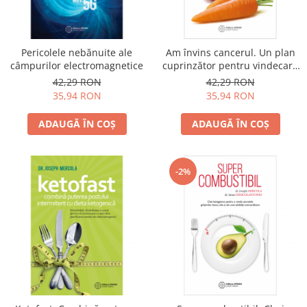
Vindecare
Povestiri
Pericolele nebănuite ale
Am învins cancerul. Un plan
Relații de cuplu
câmpurilor electromagnetice
cuprinzător pentru vindecare
Erotism
pe cale naturală
42,29 RON
42,29 RON
35,94 RON
35,94 RON
Psihologie practică
Sexualitate
ADAUGĂ ÎN COȘ
ADAUGĂ ÎN COȘ
Lumea îngerilor
Seria Masaru Emoto
-2%
Inspiraţie divină
Îngeri
Vindecare spirituală
Viaţa de după moarte
Cristale
Supă de pui pentru suflet