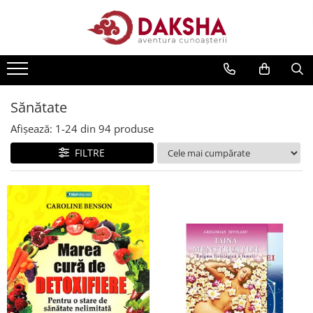
Cărți
Editura Daksha
Seria Radu Cinamar
Sănătate
Seria Anton Parks
Afișează:
1-
24
din
94
produse
Seria David Icke
FILTRE
Seria Immanuel Velikovsky
Dezvăluiri
Spiritualitate
Extratereștrii
OZN
Transformare spirituală
Psihologie