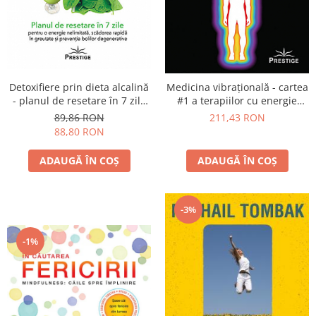
Detoxifiere prin dieta alcalină
Medicina vibraţională - cartea
- planul de resetare în 7 zile
#1 a terapiilor cu energie
pentru o energie nelimitată,
subtilă - ediţia a treia
89,86 RON
211,43 RON
scăderea rapidă în greutate şi
88,80 RON
prevenţia bolilor degenerative
ADAUGĂ ÎN COȘ
ADAUGĂ ÎN COȘ
-3%
-1%