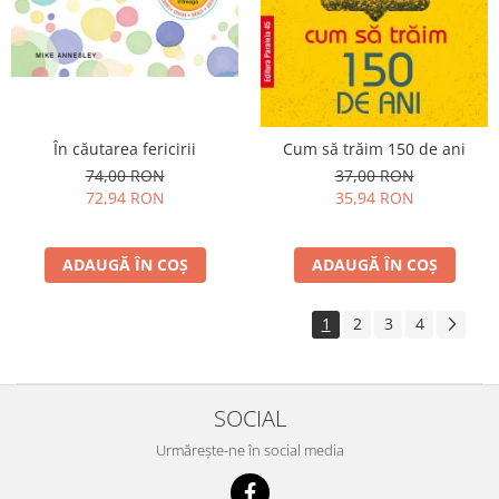
În căutarea fericirii
Cum să trăim 150 de ani
74,00 RON
37,00 RON
72,94 RON
35,94 RON
ADAUGĂ ÎN COȘ
ADAUGĂ ÎN COȘ
1
2
3
4
SOCIAL
Urmărește-ne în social media