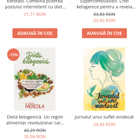
Ketofast. Combină puterea
Supercombustibil. Chei
Yoga
postului intermitent cu dieta
ketogenice pentru a revela
Oracol
ketogenică
secretele grăsimilor bune…
31,71 RON
33,83 RON
Spiritualitate şi ştiinţă
33,00 RON
Fără categorie
ADAUGĂ ÎN COȘ
ADAUGĂ ÎN COȘ
Cunoaștere
-15%
Dieta ketogenică. Un regim
Jurnalul unui suflet vindecat
alimentar revoluționar care
26,43 RON
combate cancerul,
42,29 RON
stimulează…
35,94 RON