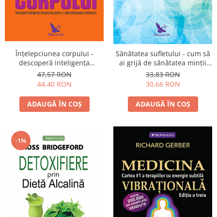
Înţelepciunea corpului -
Sănătatea sufletului - cum să
descoperă inteligenţa
ai grijă de sănătatea minţii
corpului tău pentru o viaţă
tale
47,57 RON
33,83 RON
sănătoasă şi vindecare
44,40 RON
30,66 RON
ADAUGĂ ÎN COȘ
ADAUGĂ ÎN COȘ
-1%