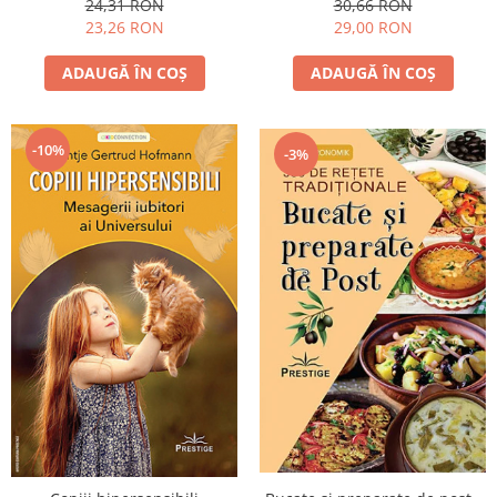
24,31 RON
30,66 RON
23,26 RON
29,00 RON
ADAUGĂ ÎN COȘ
ADAUGĂ ÎN COȘ
-10%
-3%