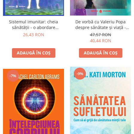
Sistemul imunitar: cheia
De vorbă cu Valeriu Popa
sănătăţii - o abordare
despre sănătate şi viaţă -
holistică
conţine DVD
26,43 RON
47,57 RON
40,44 RON
ADAUGĂ ÎN COȘ
ADAUGĂ ÎN COȘ
-9%
-7%