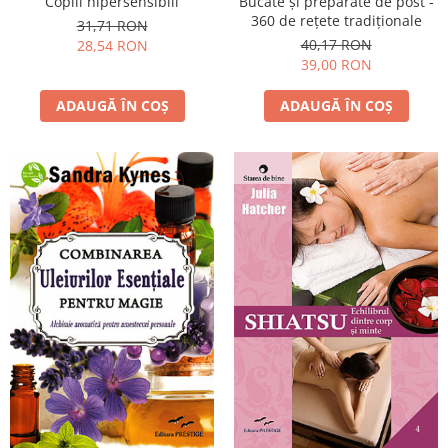
Bucate şi preparate de post -
Copiii hipersensibili
360 de reţete tradiţionale
31,71 RON
40,17 RON
28,54 RON
39,00 RON
ADAUGĂ ÎN COȘ
ADAUGĂ ÎN COȘ