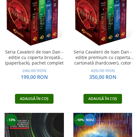
Dezvoltare personală
Astrologie
Știință
Seria Montauk
Mistere
Seria Chico Xavier
Seria Cavalerii de Ioan Dan -
Seria Cavalerii de Ioan Dan -
Seria Helena Blavatsky
ediție cu coperta broșată
ediție premium cu coperta
(paperback), pachet complet
cartonată (hardcover), cotor
Oracole
rotunjit, cusută, în cutie, pachet
246,00 RON
420,00 RON
complet
Sănătate
199,00 RON
350,00 RON
Umor
Ficțiune
ADAUGĂ ÎN COȘ
ADAUGĂ ÎN COȘ
Viata după moarte
Non-dualitate
-13%
-10%
NOU
Alimentație
Creștinism