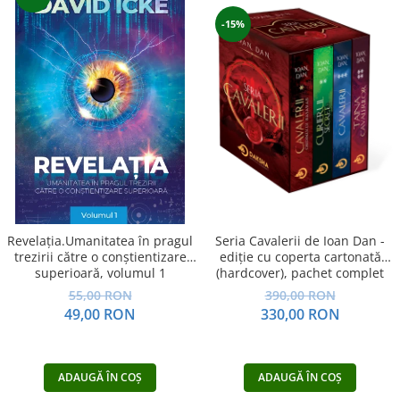
Yoga
-15%
Oracol
Spiritualitate şi ştiinţă
Fără categorie
Cunoaștere
Seria Cavalerii de Ioan Dan -
Revelația.Umanitatea în pragul
ediție cu coperta cartonată
trezirii către o conştientizare
(hardcover), pachet complet
superioară, volumul 1
390,00 RON
55,00 RON
330,00 RON
49,00 RON
ADAUGĂ ÎN COȘ
ADAUGĂ ÎN COȘ