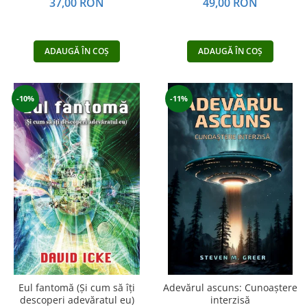
37,00 RON
49,00 RON
ADAUGĂ ÎN COȘ
ADAUGĂ ÎN COȘ
-10%
-11%
Eul fantomă (Și cum să îți
Adevărul ascuns: Cunoaștere
descoperi adevăratul eu)
interzisă