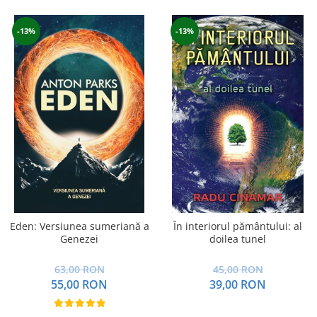
-13%
-13%
Eden: Versiunea sumeriană a
În interiorul pământului: al
Genezei
doilea tunel
63,00 RON
45,00 RON
55,00 RON
39,00 RON