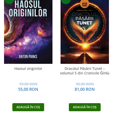
Haosul originilor
Oracolul Păsării Tunet –
volumul 5 din Cronicile Ǧírkù
59,00 RON
90,00 RON
55,00 RON
81,00 RON
ADAUGĂ ÎN COȘ
ADAUGĂ ÎN COȘ