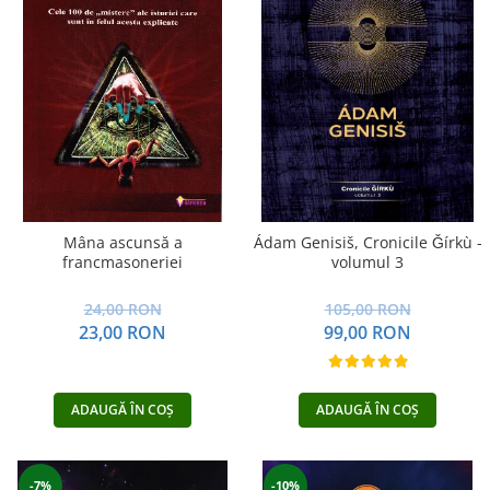
Mâna ascunsă a
Ádam Genisiš, Cronicile Ǧírkù -
francmasoneriei
volumul 3
24,00 RON
105,00 RON
23,00 RON
99,00 RON
ADAUGĂ ÎN COȘ
ADAUGĂ ÎN COȘ
-7%
-10%