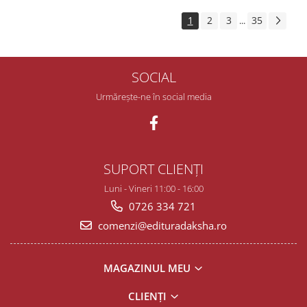
1
2
3
35
...
SOCIAL
Urmărește-ne în social media
SUPORT CLIENȚI
Luni - Vineri 11:00 - 16:00
0726 334 721
comenzi@edituradaksha.ro
MAGAZINUL MEU
CLIENȚI