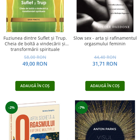
Fuziunea dintre Suflet și Trup.
Slow sex - arta şi rafinamentul
Cheia de boltă a vindecării și
orgasmului feminin
transformării spirituale
58,00 RON
44,40 RON
49,00 RON
31,71 RON
ADAUGĂ ÎN COȘ
ADAUGĂ ÎN COȘ
-2%
-7%