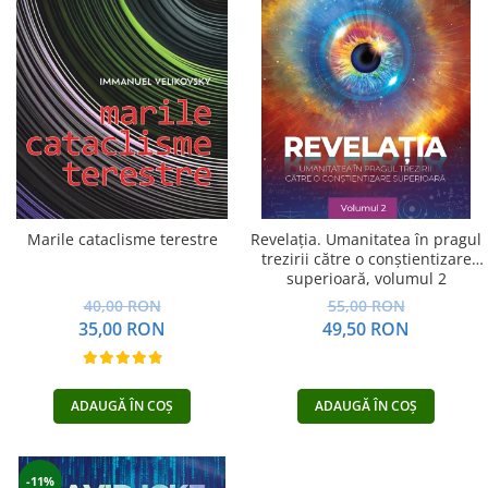
Vindecare
Povestiri
Relații de cuplu
Erotism
Psihologie practică
Sexualitate
Lumea îngerilor
Marile cataclisme terestre
Revelația. Umanitatea în pragul
Seria Masaru Emoto
trezirii către o conştientizare
superioară, volumul 2
Inspiraţie divină
40,00 RON
55,00 RON
Îngeri
35,00 RON
49,50 RON
Vindecare spirituală
Viaţa de după moarte
ADAUGĂ ÎN COȘ
ADAUGĂ ÎN COȘ
Cristale
Supă de pui pentru suflet
-11%