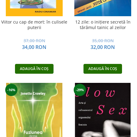
Viitor cu cap de mort: în culisele
12 zile: o inițiere secretă în
puterii
tărâmul tainic al zeilor
37,00 RON
35,00 RON
34,00 RON
32,00 RON
ADAUGĂ ÎN COȘ
ADAUGĂ ÎN COȘ
-16%
-29%