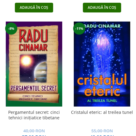
ADAUGĂ ÎN COȘ
ADAUGĂ ÎN COȘ
-8%
-11%
Pergamentul secret: cinci
Cristalul eteric: al treilea tunel
tehnici inițiatice tibetane
40,00 RON
55,00 RON