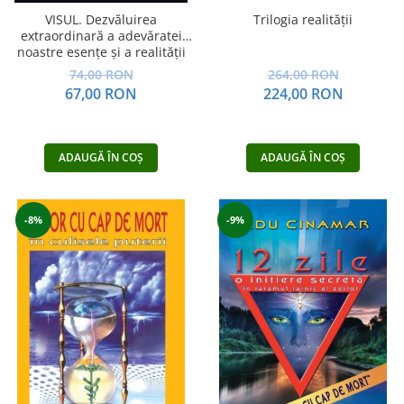
VISUL. Dezvăluirea
Trilogia realității
extraordinară a adevăratei
noastre esențe și a realității
care ne înconjoară
74,00 RON
264,00 RON
67,00 RON
224,00 RON
ADAUGĂ ÎN COȘ
ADAUGĂ ÎN COȘ
-8%
-9%