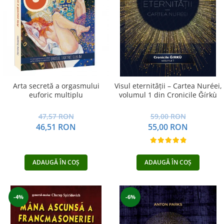
Arta secretă a orgasmului
Visul eternității – Cartea Nuréei,
euforic multiplu
volumul 1 din Cronicile Ǧírkù
47,57 RON
59,00 RON
46,51 RON
55,00 RON
ADAUGĂ ÎN COȘ
ADAUGĂ ÎN COȘ
-4%
-6%