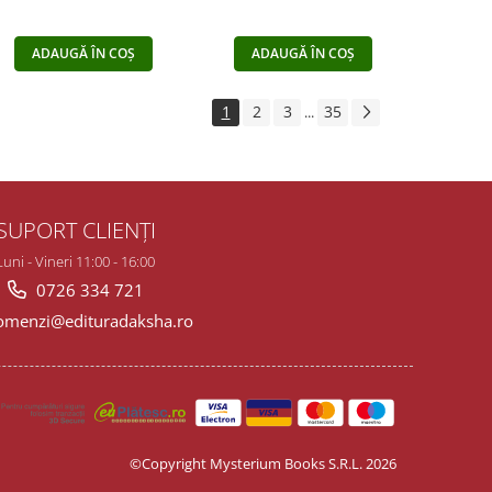
ADAUGĂ ÎN COȘ
ADAUGĂ ÎN COȘ
1
2
3
35
...
SUPORT CLIENȚI
Luni - Vineri 11:00 - 16:00
0726 334 721
menzi@edituradaksha.ro
©Copyright Mysterium Books S.R.L. 2026