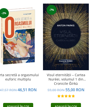
-7%
-2%
Visul eternității – Cartea
rta secretă a orgasmului
Nuréei, volumul 1 din
euforic multiplu
Cronicile Ǧírkù
55,00 RON
46,51 RON
59,00 RON
47,57 RON
ADAUGĂ ÎN COȘ
ADAUGĂ ÎN COȘ