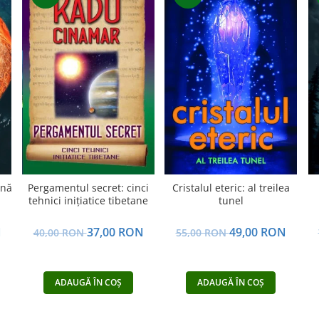
ană
Pergamentul secret: cinci
Cristalul eteric: al treilea
tehnici inițiatice tibetane
tunel
N
37,00 RON
49,00 RON
40,00 RON
55,00 RON
ADAUGĂ ÎN COȘ
ADAUGĂ ÎN COȘ