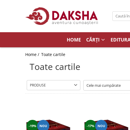
Cărți
Editura Daksha
HOME
CĂRȚI
EDITUR
Seria Radu Cinamar
Seria Anton Parks
Home /
Toate cartile
Seria David Icke
Toate cartile
Seria Immanuel Velikovsky
Dezvăluiri
Spiritualitate
PRODUSE
Extratereștrii
OZN
Transformare spirituală
Psihologie
-17%
NOU
-19%
NOU