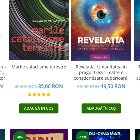
Marile cataclisme terestre
Revelația. Umanitatea în
n -
pragul trezirii către o
ta
conştientizare superioară,
tor
c
volumul 2
e,
35,00 RON
49,50 RON
ON
40,00 RON
55,00 RON
ADAUGĂ ÎN COȘ
ADAUGĂ ÎN COȘ
-8%
-11%