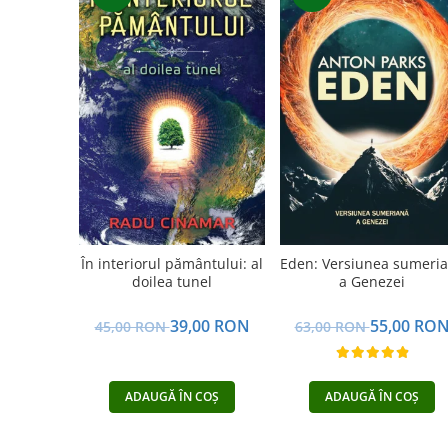
Vindecare
Povestiri
Relații de cuplu
Erotism
Psihologie practică
Sexualitate
Lumea îngerilor
Seria Masaru Emoto
În interiorul pământului: al
Eden: Versiunea sumeri
Inspiraţie divină
doilea tunel
a Genezei
Îngeri
39,00 RON
55,00 RO
45,00 RON
63,00 RON
Vindecare spirituală
Viaţa de după moarte
Cristale
ADAUGĂ ÎN COȘ
ADAUGĂ ÎN COȘ
Supă de pui pentru suflet