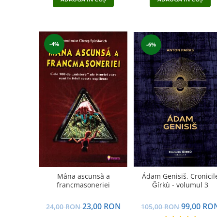
-4%
-6%
Mâna ascunsă a
Ádam Genisiš, Cronicil
francmasoneriei
Ǧírkù - volumul 3
23,00 RON
99,00 RO
24,00 RON
105,00 RON