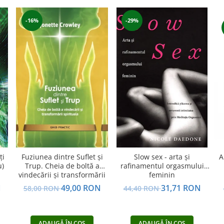
-16%
-29%
ți
Fuziunea dintre Suflet și
Slow sex - arta şi
A
u)
Trup. Cheia de boltă a
rafinamentul orgasmului
vindecării și transformării
feminin
spirituale
N
49,00 RON
31,71 RON
58,00 RON
44,40 RON
ADAUGĂ ÎN COȘ
ADAUGĂ ÎN COȘ