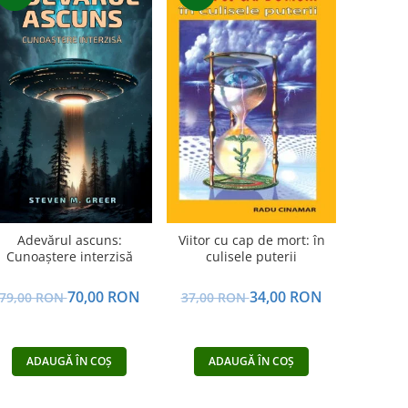
Adevărul ascuns:
Viitor cu cap de mort: în
Cunoaștere interzisă
culisele puterii
70,00 RON
34,00 RON
79,00 RON
37,00 RON
ADAUGĂ ÎN COȘ
ADAUGĂ ÎN COȘ