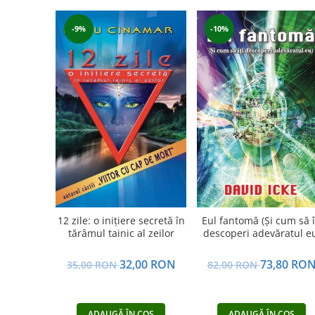
Yoga
Oracol
-9%
-10%
Spiritualitate şi ştiinţă
Fără categorie
Cunoaștere
12 zile: o inițiere secretă în
Eul fantomă (Și cum să î
tărâmul tainic al zeilor
descoperi adevăratul e
32,00 RON
73,80 RO
35,00 RON
82,00 RON
ADAUGĂ ÎN COȘ
ADAUGĂ ÎN COȘ