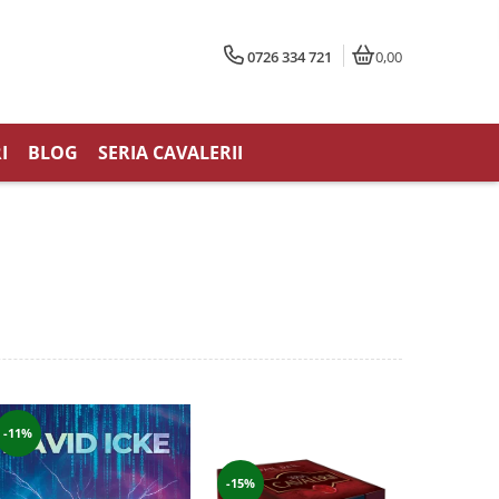
0726 334 721
0,00
I
BLOG
SERIA CAVALERII
-11%
-15%