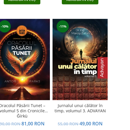
-11%
-10%
Oracolul Păsării Tunet –
Jurnalul unui călător în
volumul 5 din Cronicile
timp, volumul 3. ADVAYAN
Ǧírkù
81,00 RON
49,00 RON
90,00 RON
55,00 RON