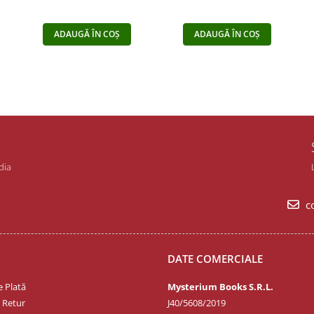
ADAUGĂ ÎN COȘ
ADAUGĂ ÎN COȘ
dia
co
DATE COMERCIALE
 Plată
Mysterium Books S.R.L.
e Retur
J40/5608/2019