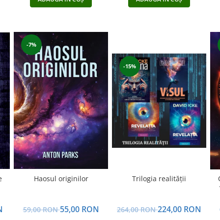
-7%
-15%
Haosul originilor
e
Trilogia realității
55,00 RON
N
224,00 RON
59,00 RON
264,00 RON