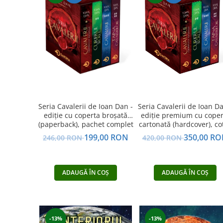
Dezvoltare personală
Astrologie
Știință
Seria Montauk
Mistere
Seria Chico Xavier
Seria Helena Blavatsky
Seria Cavalerii de Ioan Dan -
Seria Cavalerii de Ioan Da
Oracole
ediție cu coperta broșată
ediție premium cu coper
Sănătate
(paperback), pachet complet
cartonată (hardcover), co
rotunjit, cusută, în cuti
199,00 RON
350,00 R
246,00 RON
420,00 RON
Umor
pachet complet
Ficțiune
Viata după moarte
ADAUGĂ ÎN COȘ
ADAUGĂ ÎN COȘ
Non-dualitate
Alimentație
Creștinism
-13%
-13%