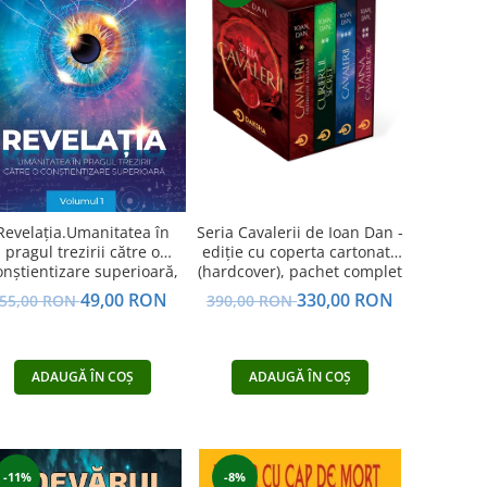
Revelația.Umanitatea în
Seria Cavalerii de Ioan Dan -
pragul trezirii către o
ediție cu coperta cartonată
onştientizare superioară,
(hardcover), pachet complet
volumul 1
49,00 RON
330,00 RON
55,00 RON
390,00 RON
ADAUGĂ ÎN COȘ
ADAUGĂ ÎN COȘ
-11%
-8%