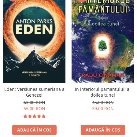
Eden: Versiunea sumeriană a
În interiorul pământului: al
Genezei
doilea tunel
63,00 RON
45,00 RON
55,00 RON
39,00 RON
ADAUGĂ ÎN COȘ
ADAUGĂ ÎN COȘ