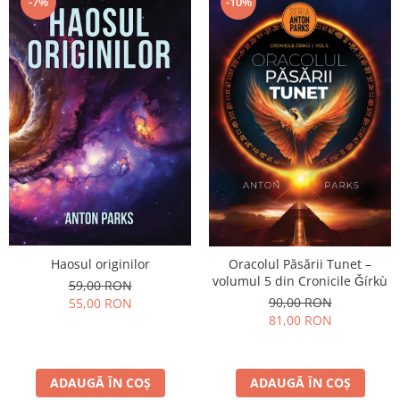
-10%
-7%
Haosul originilor
Oracolul Păsării Tunet –
volumul 5 din Cronicile Ǧírkù
59,00 RON
90,00 RON
55,00 RON
81,00 RON
ADAUGĂ ÎN COȘ
ADAUGĂ ÎN COȘ