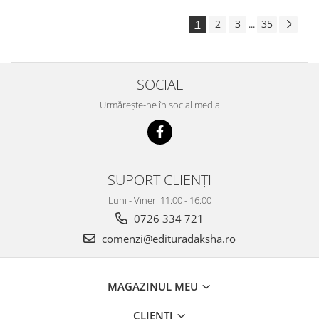
1
2
3
35
...
SOCIAL
Urmărește-ne în social media
SUPORT CLIENȚI
Luni - Vineri 11:00 - 16:00
0726 334 721
comenzi@edituradaksha.ro
MAGAZINUL MEU
CLIENȚI