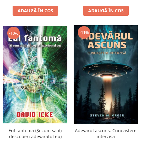
ADAUGĂ ÎN COȘ
ADAUGĂ ÎN COȘ
-11%
-10%
Eul fantomă (Și cum să îți
Adevărul ascuns: Cunoaștere
descoperi adevăratul eu)
interzisă