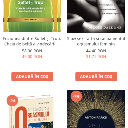
Fuziunea dintre Suflet și Trup.
Slow sex - arta şi rafinamentul
Cheia de boltă a vindecării și
orgasmului feminin
transformării spirituale
58,00 RON
44,40 RON
49,00 RON
31,71 RON
ADAUGĂ ÎN COȘ
ADAUGĂ ÎN COȘ
-7%
-2%