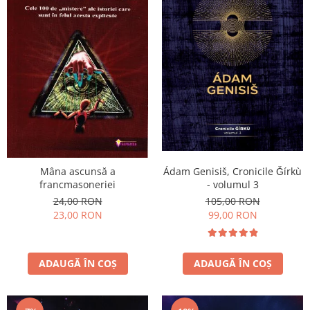
Ádam Genisiš, Cronicile Ǧírkù
Mâna ascunsă a
- volumul 3
francmasoneriei
105,00 RON
24,00 RON
99,00 RON
23,00 RON
ADAUGĂ ÎN COȘ
ADAUGĂ ÎN COȘ