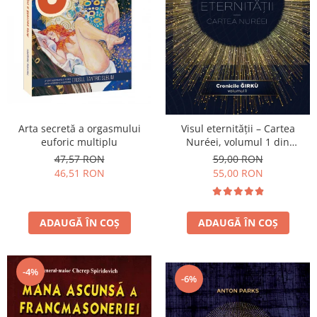
Arta secretă a orgasmului
Visul eternității – Cartea
euforic multiplu
Nuréei, volumul 1 din
Cronicile Ǧírkù
47,57 RON
59,00 RON
46,51 RON
55,00 RON
ADAUGĂ ÎN COȘ
ADAUGĂ ÎN COȘ
-4%
-6%