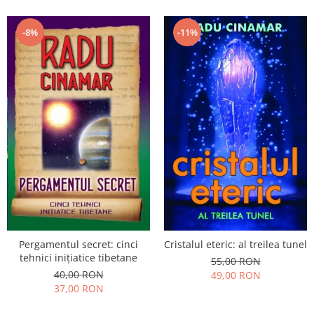
-8%
-11%
Pergamentul secret: cinci
Cristalul eteric: al treilea tunel
tehnici inițiatice tibetane
55,00 RON
40,00 RON
49,00 RON
37,00 RON