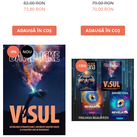
82,00 RON
79,00 RON
73,80 RON
70,00 RON
ADAUGĂ ÎN COȘ
ADAUGĂ ÎN COȘ
-9%
NOU
-15%