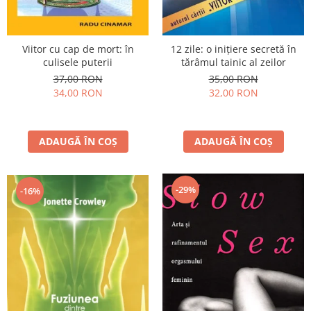
Viitor cu cap de mort: în
12 zile: o inițiere secretă în
culisele puterii
tărâmul tainic al zeilor
37,00 RON
35,00 RON
34,00 RON
32,00 RON
ADAUGĂ ÎN COȘ
ADAUGĂ ÎN COȘ
-29%
-16%