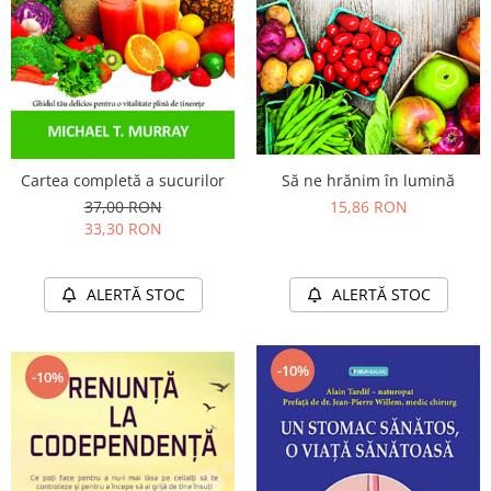
Vindecare
Povestiri
Relații de cuplu
Erotism
Psihologie practică
Cartea completă a sucurilor
Să ne hrănim în lumină
Sexualitate
37,00 RON
15,86 RON
Lumea îngerilor
33,30 RON
Seria Masaru Emoto
Inspiraţie divină
ALERTĂ STOC
ALERTĂ STOC
Îngeri
Vindecare spirituală
-10%
-10%
Viaţa de după moarte
Cristale
Supă de pui pentru suflet