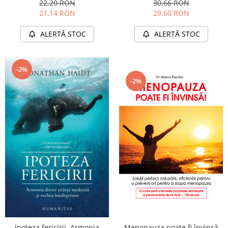
30,66 RON
22,20 RON
29,60 RON
21,14 RON
ALERTĂ STOC
ALERTĂ STOC
-2%
-2%
Ipoteza fericirii. Armonia
Menopauza poate fi învinsă