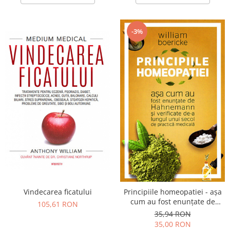
-3%
Vindecarea ficatului
Principiile homeopatiei - aşa
cum au fost enunţate de
105,61 RON
Hahnemann şi verificate de
35,94 RON
un secol de practică medicală
35,00 RON