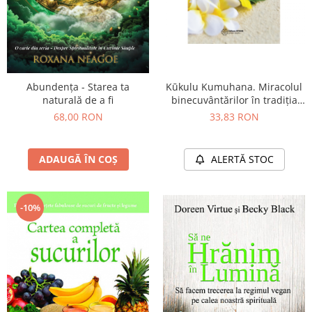
Dezvoltare personală
Astrologie
Știință
Seria Montauk
Mistere
Kūkulu Kumuhana. Miracolul
Abundența - Starea ta
binecuvântărilor în tradiția
naturală de a fi
Seria Chico Xavier
Ho’oponopono
33,83 RON
68,00 RON
Seria Helena Blavatsky
Oracole
ALERTĂ STOC
ADAUGĂ ÎN COȘ
Sănătate
Umor
-10%
Ficțiune
Viata după moarte
Non-dualitate
Alimentație
Creștinism