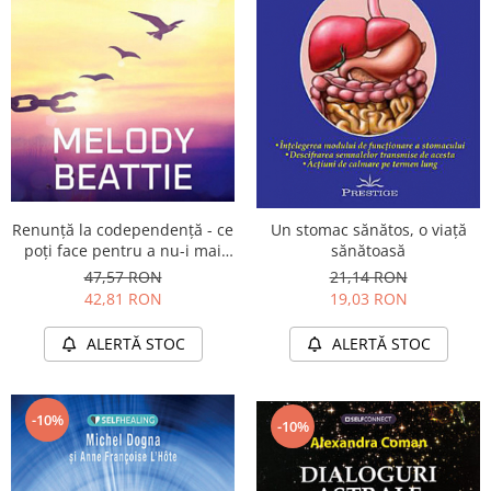
Yoga
Oracol
Spiritualitate şi ştiinţă
Fără categorie
Cunoaștere
Renunţă la codependenţă - ce
Un stomac sănătos, o viaţă
poţi face pentru a nu-i mai
sănătoasă
lăsa pe ceilalţi să te
47,57 RON
21,14 RON
controleze şi pentru a începe
42,81 RON
19,03 RON
să ai grijă de tine însuţi
ALERTĂ STOC
ALERTĂ STOC
-10%
-10%