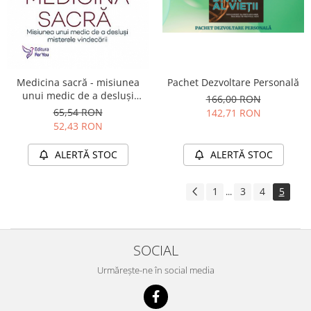
Pachet Dezvoltare Personală
Medicina sacră - misiunea
unui medic de a desluşi
166,00 RON
misterele vindecării
65,54 RON
142,71 RON
52,43 RON
ALERTĂ STOC
ALERTĂ STOC
1
3
4
5
...
SOCIAL
Urmărește-ne în social media