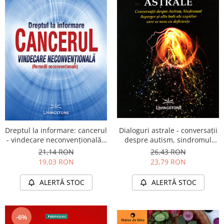
Dialoguri astrale - conversaţii
Dreptul la informare: cancerul
despre autism, sindromul
- vindecare neconvenţională -
Asperger şi alte boli ale
remedii neconvenţionale
26,43 RON
21,14 RON
copiilor care se nasc cu
23,79 RON
19,03 RON
deficienţe
ALERTĂ STOC
ALERTĂ STOC
-6%