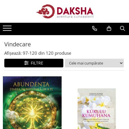
Cărți
Editura Daksha
Seria Radu Cinamar
Vindecare
Seria Anton Parks
Afișează:
97-
120
din
120
produse
Seria David Icke
FILTRE
Seria Immanuel Velikovsky
Dezvăluiri
Spiritualitate
Extratereștrii
OZN
Transformare spirituală
Psihologie