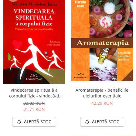
Vindecarea spirituală a
Aromaterapia - beneficiile
corpului fizic - vindecă-ţi
uleiurilor esenţiale
corpul pentru a fi sănătos
33,83 RON
42,29 RON
31,71 RON
ALERTĂ STOC
ALERTĂ STOC