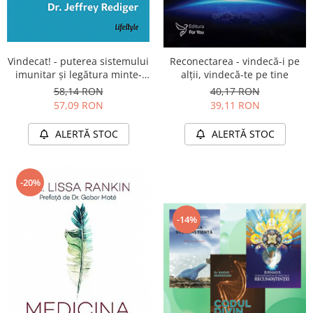
Vindecat! - puterea sistemului
Reconectarea - vindecă-i pe
imunitar şi legătura minte-
alţii, vindecă-te pe tine
corp
58,14 RON
40,17 RON
57,09 RON
39,11 RON
ALERTĂ STOC
ALERTĂ STOC
-20%
-14%