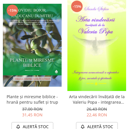
-15%
-15%
Plante şi miresme biblice -
Arta vindecării învăţată de la
hrană pentru suflet şi trup
Valeriu Popa - integrarea
armonioasă a aspectelor
37,00 RON
26,43 RON
fizice, mentale şi spirituale
31,45 RON
22,46 RON
ALERTĂ STOC
ALERTĂ STOC