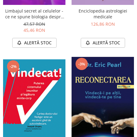
Limbajul secret al celulelor -
Enciclopedia astrologiei
ce ne spune biologia despre
medicale
viaţă, conexiunea creier-corp
47,57 RON
126,86 RON
şi viitorul medicinei
45,46 RON
ALERTĂ STOC
ALERTĂ STOC
-3%
-2%